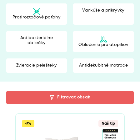
Vankúše a prikrývky
Protiroztočové poťahy
Antibakteriálne
obliečky
Oblečenie pre atopikov
Zvieracie pelešteky
Antidekubitné matrace
Filtrovať obsah
-7%
Náš tip