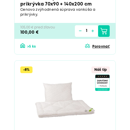
prikrývka 70x90 + 140x200 cm
Cenovo zvýhodnená súprava vankúša a
prikrývky.
105,00 € pred zľavou
100,00 €
>5 ks
Porovnať
-8%
Náš tip