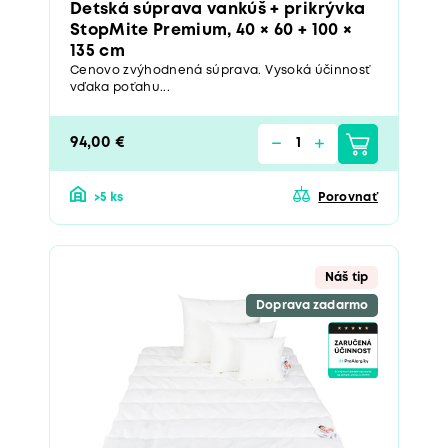
Detská súprava vankúš + prikrývka
StopMite Premium, 40 × 60 + 100 ×
135 cm
Cenovo zvýhodnená súprava. Vysoká účinnosť
vďaka poťahu...
94,00 €
>5 ks
Porovnať
Náš tip
Doprava zadarmo