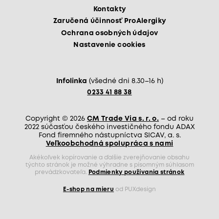
Kontakty
Zaručená účinnosť ProAlergiky
Ochrana osobných údajov
Nastavenie cookies
Infolinka
(všedné dni 8.30–16 h)
0233 41 88 38
Copyright © 2026
CM Trade Via s. r. o.
– od roku
2022 súčasťou českého investičného fondu ADAX
Fond firemného nástupníctva SICAV, a. s.
Veľkoobchodná spolupráca s nami
Akékoľvek kopírovanie a ďalšie zverejňovanie obsahu
týchto stránok je možné výhradne s písomným súhlasom
prevádzkovateľa.
Podmienky používania stránok
E-shop na mieru
od PUXdesign