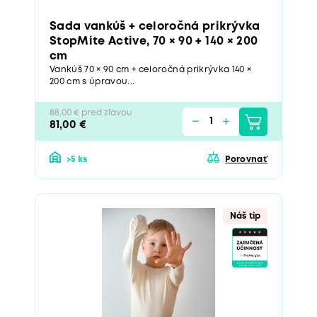
Sada vankúš + celoročná prikrývka
StopMite Active, 70 × 90 + 140 × 200
cm
Vankúš 70 × 90 cm + celoročná prikrývka 140 ×
200 cm s úpravou...
88,00 € pred zľavou
81,00 €
>5 ks
Porovnať
Náš tip