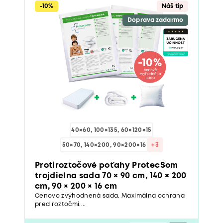
-10%
Náš tip
Doprava zadarmo
40×60, 100×135, 60×120×15
50×70, 140×200, 90×200×16
+3
Protiroztočové poťahy ProtecSom
trojdielna sada 70 × 90 cm, 140 × 200
cm, 90 × 200 × 16 cm
Cenovo zvýhodnená sada. Maximálna ochrana
pred roztočmi....