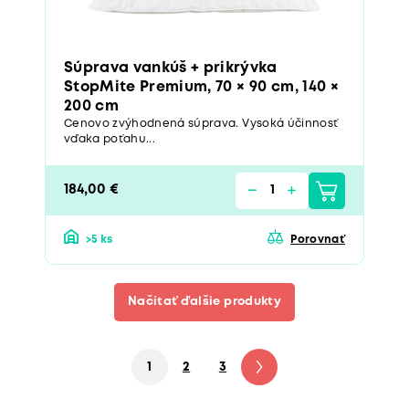
Súprava vankúš + prikrývka
StopMite Premium, 70 × 90 cm, 140 ×
200 cm
Cenovo zvýhodnená súprava. Vysoká účinnosť
vďaka poťahu...
184,00 €
>5 ks
Porovnať
Načítať ďalšie produkty
1
2
3
4
5
6
7