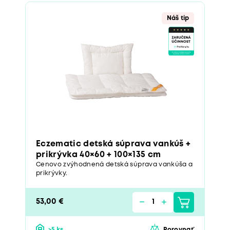
Náš tip
Eczematic detská súprava vankúš +
prikrývka 40×60 + 100×135 cm
Cenovo zvýhodnená detská súprava vankúša a
prikrývky.
53,00 €
>5 ks
Porovnať