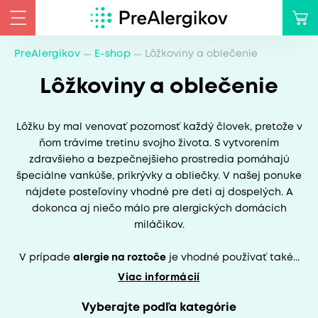
PreAlergikov
E-shop
Lôžkoviny a oblečenie
Lôžkoviny a oblečenie
Lôžku by mal venovať pozornosť každý človek, pretože v
ňom trávime tretinu svojho života. S vytvorením
zdravšieho a bezpečnejšieho prostredia pomáhajú
špeciálne vankúše, prikrývky a obliečky. V našej ponuke
nájdete posteľoviny vhodné pre deti aj dospelých. A
dokonca aj niečo málo pre alergických domácich
miláčikov.
V prípade
alergie na roztoče
je vhodné používať také...
Viac informácií
Vyberajte podľa kategórie