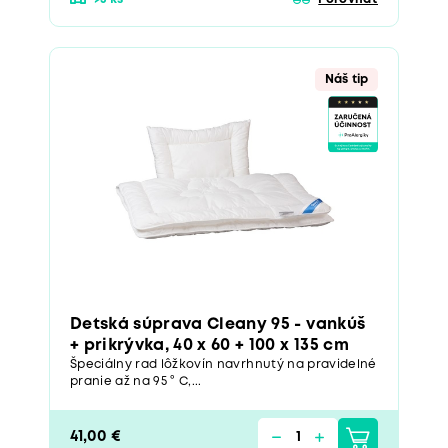
Náš tip
Detská súprava Cleany 95 - vankúš
+ prikrývka, 40 x 60 + 100 x 135 cm
Špeciálny rad lôžkovín navrhnutý na pravidelné
pranie až na 95 ° C,...
41,00 €