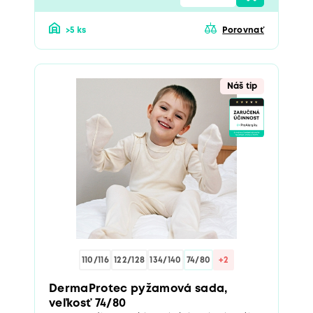
>5 ks
Porovnať
Náš tip
110/116
122/128
134/140
74/80
+2
DermaProtec pyžamová sada,
veľkosť 74/80