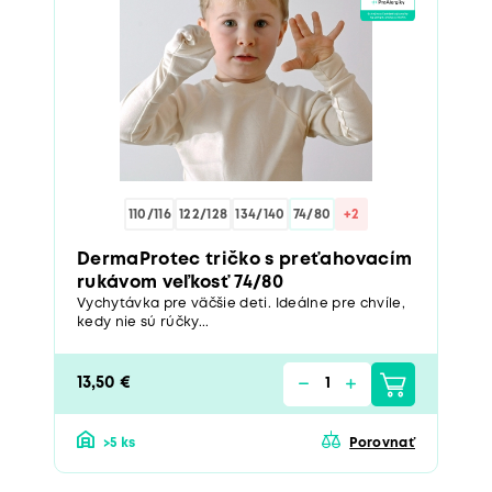
110/116
122/128
134/140
74/80
+2
DermaProtec tričko s preťahovacím
rukávom veľkosť 74/80
Vychytávka pre väčšie deti. Ideálne pre chvíle,
kedy nie sú rúčky...
13,50 €
>5 ks
Porovnať