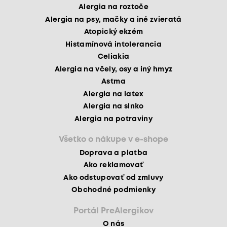
Alergia na roztoče
Alergia na psy, mačky a iné zvieratá
Atopický ekzém
Histamínová intolerancia
Celiakia
Alergia na včely, osy a iný hmyz
Astma
Alergia na latex
Alergia na slnko
Alergia na potraviny
Všetko o nákupe v e-shope
Doprava a platba
Ako reklamovať
Ako odstupovať od zmluvy
Obchodné podmienky
Portál PreAlergikov
O nás