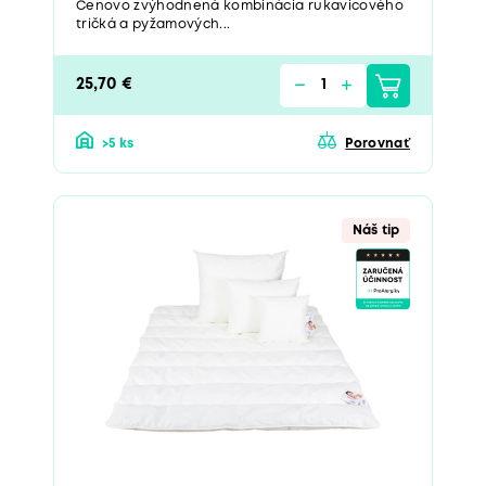
Cenovo zvýhodnená kombinácia rukavicového
tričká a pyžamových...
25,70 €
>5 ks
Porovnať
Náš tip