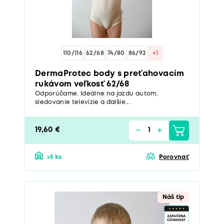
110/116
62/68
74/80
86/92
+1
DermaProtec body s preťahovacím
rukávom veľkosť 62/68
Odporúčame. Ideálne na jazdu autom,
sledovanie televízie a ďalšie...
19,60 €
>5 ks
Porovnať
Náš tip