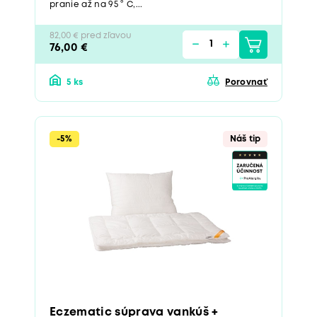
pranie až na 95 ° C,...
82,00 € pred zľavou
76,00 €
5 ks
Porovnať
-5%
Náš tip
Eczematic súprava vankúš +