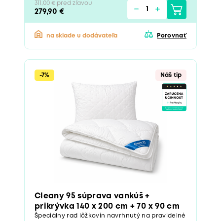
311,00 € pred zľavou
279,90 €
na sklade u dodávateľa
Porovnať
-7%
Náš tip
Cleany 95 súprava vankúš +
prikrývka 140 x 200 cm + 70 x 90 cm
Špeciálny rad lôžkovín navrhnutý na pravidelné