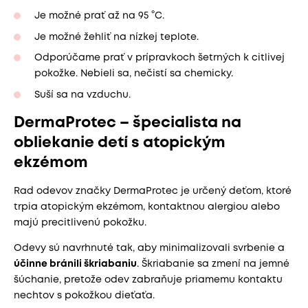
Je možné prať až na 95 °C.
Je možné žehliť na nízkej teplote.
Odporúčame prať v prípravkoch šetrných k citlivej
pokožke. Nebieli sa, nečistí sa chemicky.
Suší sa na vzduchu.
DermaProtec – špecialista na
obliekanie detí s atopickým
ekzémom
Rad odevov značky DermaProtec je určený deťom, ktoré
trpia atopickým ekzémom, kontaktnou alergiou alebo
majú precitlivenú pokožku.
Odevy sú navrhnuté tak, aby minimalizovali svrbenie a
účinne bránili škriabaniu
. Škriabanie sa zmení na jemné
šúchanie, pretože odev zabraňuje priamemu kontaktu
nechtov s pokožkou dieťaťa.