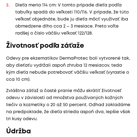
Dieťa meria 114 cm: V tomto prípade dieťa podľa
tabuľky spadá do veľkosti 110/116. V prípade, že túto
veľkosť objednáte, bude ju dieťa môcť využívať iba
obmedzene dlho cca 2 – 3 mesiace. Preto voľte
radšej o číslo väčšiu veľkosť 122/128.
Životnosť podľa záťaže
Odevy pre ekzematikov DermaProtec boli vytvorené tak,
aby dieťaťu vydržali aspoň zhruba 12 mesiacov, teda
kým dieťa nebude potrebovať väčšiu veľkosť (vyrastie o
cca 10 cm).
Zvláštna záťaž a časté pranie môžu skrátiť životnosť
odevu v závislosti od množstva používaných kožných
liečiv a kozmetiky o 20 až 50 percent. Odhad zakladáme
na predpoklade, že dieťa strieda aspoň dva, lepšie však
tri kusy odevu.
Údržba