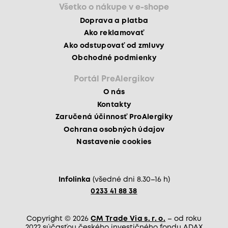
Všetko o nákupe v e-shope
Doprava a platba
Ako reklamovať
Ako odstupovať od zmluvy
Obchodné podmienky
Portál PreAlergikov
O nás
Kontakty
Zaručená účinnosť ProAlergiky
Ochrana osobných údajov
Nastavenie cookies
Infolinka
(všedné dni 8.30–16 h)
0233 41 88 38
Copyright © 2026
CM Trade Via s. r. o.
– od roku
2022 súčasťou českého investičného fondu ADAX