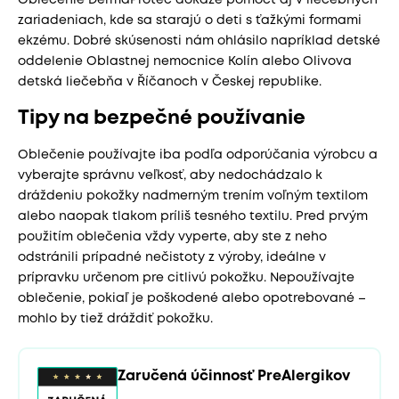
zariadeniach, kde sa starajú o deti s ťažkými formami
ekzému. Dobré skúsenosti nám ohlásilo napríklad detské
oddelenie Oblastnej nemocnice Kolín alebo Olivova
detská liečebňa v Říčanoch v Českej republike.
Tipy na bezpečné používanie
Oblečenie používajte iba podľa odporúčania výrobcu a
vyberajte správnu veľkosť, aby nedochádzalo k
dráždeniu pokožky nadmerným trením voľným textilom
alebo naopak tlakom príliš tesného textilu. Pred prvým
použitím oblečenia vždy vyperte, aby ste z neho
odstránili prípadné nečistoty z výroby, ideálne v
prípravku určenom pre citlivú pokožku. Nepoužívajte
oblečenie, pokiaľ je poškodené alebo opotrebované –
mohlo by tiež dráždiť pokožku.
Zaručená účinnosť PreAlergikov