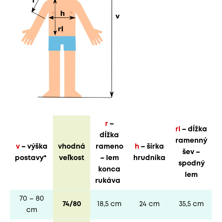
r
–
rl
– dĺžka
dĺžka
ramenný
v
– výška
vhodná
rameno
h
– šírka
šev –
postavy*
veľkost
– lem
hrudníka
spodný
konca
lem
rukáva
70 – 80
74/80
18,5 cm
24 cm
35,5 cm
cm