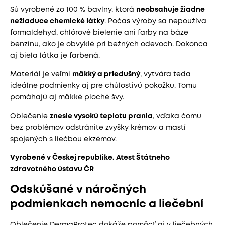
Sú vyrobené zo 100 % bavlny, ktorá
neobsahuje žiadne
nežiaduce chemické látky
. Počas výroby sa nepoužíva
formaldehyd, chlórové bielenie ani farby na báze
benzínu, ako je obvyklé pri bežných odevoch. Dokonca
aj biela látka je farbená.
Materiál je veľmi
mäkký a priedušný
, vytvára teda
ideálne podmienky aj pre chúlostivú pokožku. Tomu
pomáhajú aj mäkké ploché švy.
Oblečenie
znesie vysokú teplotu prania
, vďaka čomu
bez problémov odstránite zvyšky krémov a mastí
spojených s liečbou ekzémov.
Vyrobené v Českej republike. Atest Štátneho
zdravotného ústavu ČR
Odskúšané v náročných
podmienkach nemocníc a liečební
Oblečenie DermaProtec dokáže pomôcť aj v liečebných