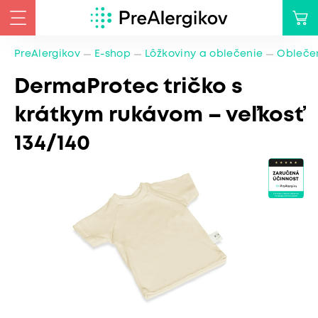
PreAlergikov
E-shop
Lôžkoviny a oblečenie
Oblečen
DermaProtec tričko s
krátkym rukávom – veľkosť
134/140