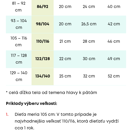
81 – 92
86/92
20 cm
24 cm
40 cm
cm
93 – 104
98/104
20 cm
26,5 cm
42 cm
cm
105 – 116
110/116
21 cm
28 cm
46 cm
cm
117 – 128
122/128
22 cm
30 cm
49 cm
cm
129 – 140
134/140
25 cm
32 cm
52 cm
cm
* celá dĺžka tela od temena hlavy k pätám
Príklady výberu veľkosti:
Dieťa meria 105 cm: V tomto prípade je
najvhodnejšia veľkosť 110/116, ktorá dieťaťu vydrží
cca 1 rok.