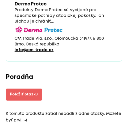
DermaProtec
Produkty DermaProtec sú vyvíjané pre
špecifické potreby atopickej pokožky. Ich
úlohou je chrániť...
CM Trade Via, s.r.o., Olomoucká 3419/7, 61800
Brno, Česká republika
info@cm-trade.cz
Poradňa
Položiť otázku
K tomuto produktu zatiaľ nepadli žiadne otázky. Môžete
byť prví. :-)