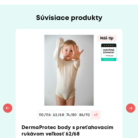
Súvisiace produkty
Náš tip
110/116
62/68
74/80
86/92
+1
DermaProtec body s preťahovacím
rukávom veľkosť 62/68