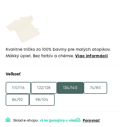
Kvalitné tričko zo 100% bavlny pre malých atopikov.
Mäkký úplet. Bez farbív a chémie.
Viac informácií
Veľkosť
110/116
122/128
134/140
74/80
86/92
98/104
Sklad e-shopu:
>5 ks
(pozajtra u vás)
Porovnať