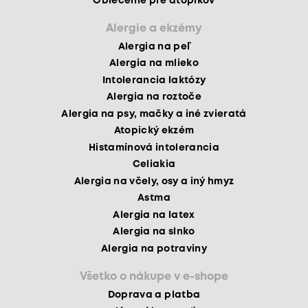
Oblečenie pre atopikov
Alergie a ekzémy
Alergia na peľ
Alergia na mlieko
Intolerancia laktózy
Alergia na roztoče
Alergia na psy, mačky a iné zvieratá
Atopický ekzém
Histamínová intolerancia
Celiakia
Alergia na včely, osy a iný hmyz
Astma
Alergia na latex
Alergia na slnko
Alergia na potraviny
Všetko o nákupe v e-shope
Doprava a platba