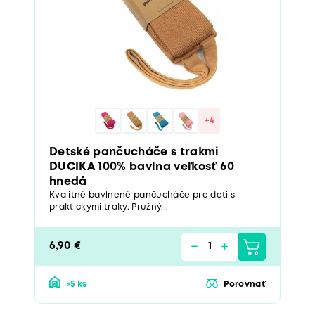
+4
Detské pančucháče s trakmi
DUCIKA 100% bavlna veľkosť 60
hnedá
Kvalitné bavlnené pančucháče pre deti s
praktickými traky. Pružný...
6,90 €
>5 ks
Porovnať