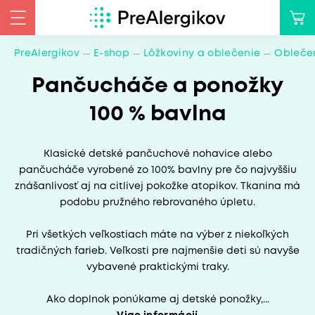
PreAlergikov
E-shop
Lôžkoviny a oblečenie
Oblečen
Pančucháče a ponožky
100 % bavlna
Klasické detské pančuchové nohavice alebo
pančucháče vyrobené zo 100% bavlny pre čo najvyššiu
znášanlivosť aj na citlivej pokožke atopikov. Tkanina má
podobu pružného rebrovaného úpletu.
Pri všetkých veľkostiach máte na výber z niekoľkých
tradičných farieb. Veľkosti pre najmenšie deti sú navyše
vybavené praktickými traky.
Ako doplnok ponúkame aj detské ponožky,...