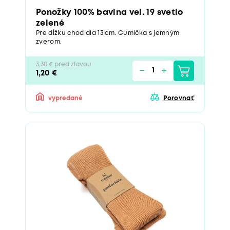
Ponožky 100% bavlna vel. 19 svetlo
zelené
Pre dĺžku chodidla 13 cm. Gumička s jemným
zverom.
3,30 € pred zľavou
1,20 €
vypredané
Porovnať