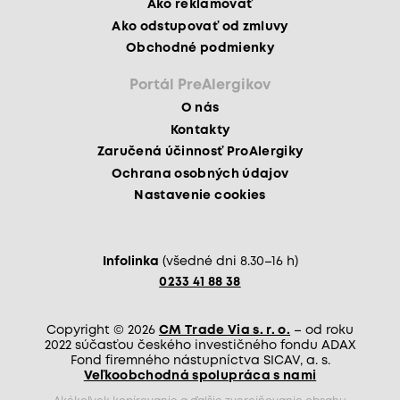
Ako reklamovať
Ako odstupovať od zmluvy
Obchodné podmienky
Portál PreAlergikov
O nás
Kontakty
Zaručená účinnosť ProAlergiky
Ochrana osobných údajov
Nastavenie cookies
Infolinka
(všedné dni 8.30–16 h)
0233 41 88 38
Copyright © 2026
CM Trade Via s. r. o.
– od roku
2022 súčasťou českého investičného fondu ADAX
Fond firemného nástupníctva SICAV, a. s.
Veľkoobchodná spolupráca s nami