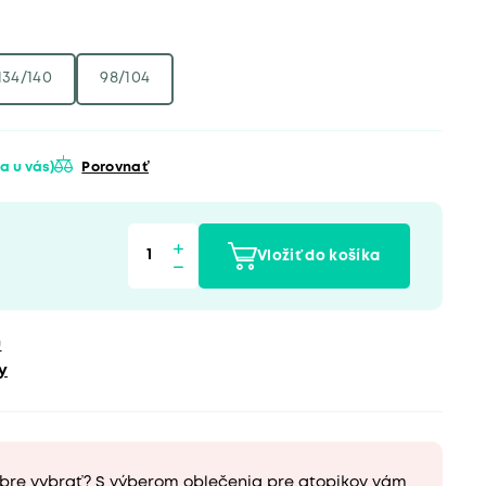
134/140
98/104
a u vás)
Porovnať
Vložiť do košíka
u
y
obre vybrať? S výberom oblečenia pre atopikov vám