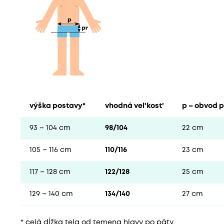
výška postavy*
vhodná vel'kost'
p – obvod 
93 – 104 cm
98/104
22 cm
105 – 116 cm
110/116
23 cm
117 – 128 cm
122/128
25 cm
129 – 140 cm
134/140
27 cm
* celá dĺžka tela od temena hlavy po päty