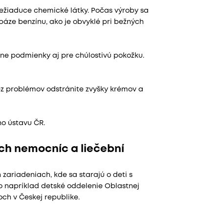
nežiaduce chemické látky. Počas výroby sa
báze benzínu, ako je obvyklé pri bežných
lne podmienky aj pre chúlostivú pokožku.
ez problémov odstránite zvyšky krémov a
ho ústavu ČR.
h nemocníc a liečební
ariadeniach, kde sa starajú o deti s
o napríklad detské oddelenie Oblastnej
ch v Českej republike.