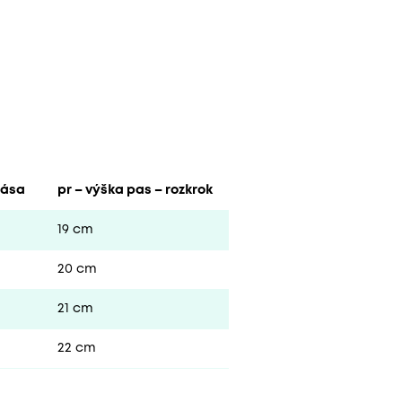
pása
pr – výška pas – rozkrok
19 cm
20 cm
21 cm
22 cm