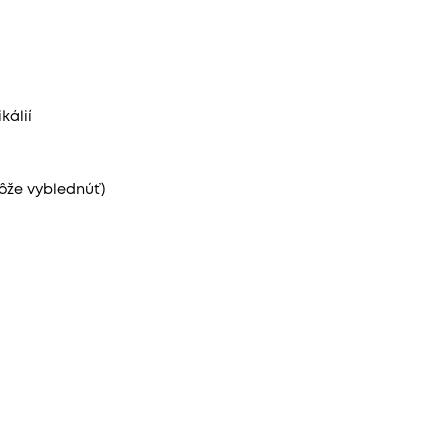
kálií
ôže vyblednúť)