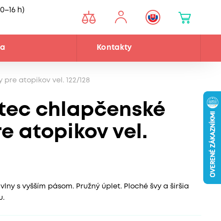
0–16 h)
ňa
Kontakty
pre atopikov vel. 122/128
tec chlapčenské
re atopikov vel.
vlny s vyšším pásom. Pružný úplet. Ploché švy a širšia
u.