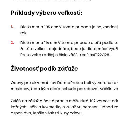
Príklady výberu veľkosti:
Dieťa meria 105 cm: V tomto prípade je najvhodnejšia
rok.
Dieťa meria 114 cm: V tomto prípade dieťa podľa tab
že túto veľkosť objednáte, bude ju dieťa môcť vyu
Preto voľte radšej o číslo väčšiu veľkosť 122/128.
Životnosť podľa záťaže
Odevy pre ekzematikov DermaProtec boli vytvorené tak,
mesiacov, teda kým dieťa nebude potrebovať väčšiu veľk
Zvláštna záťaž a časté pranie môžu skrátiť životnosť o
kožných liečiv a kozmetiky o 20 až 50 percent. Odhad 
aspoň dva, lepšie však tri kusy odevu.