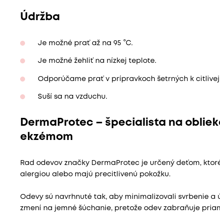
Údržba
Je možné prať až na 95 °C.
Je možné žehliť na nízkej teplote.
Odporúčame prať v prípravkoch šetrných k citlivej 
Suší sa na vzduchu.
DermaProtec – špecialista na obliek
ekzémom
Rad odevov značky DermaProtec je určený deťom, ktor
alergiou alebo majú precitlivenú pokožku.
Odevy sú navrhnuté tak, aby minimalizovali svrbenie a ú
zmení na jemné šúchanie, pretože odev zabraňuje pria