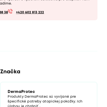
adíme.
88 38
+420 602 813 222
Značka
DermaProtec
Produkty DermaProtec sú vyvíjané pre
špecifické potreby atopickej pokožky. Ich
úlohou je chrániť...