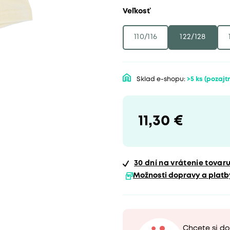
Veľkosť
110/116
122/128
Sklad e-shopu:
>5 ks
(pozajtr
11,30 €
30 dní
na vrátenie tovar
Možnosti dopravy a platb
Chcete si d