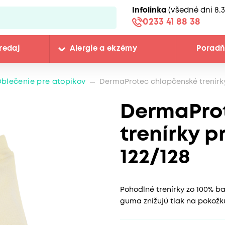
Infolinka
(všedné dni 8.3
0233 41 88 38
redaj
Alergie a ekzémy
Porad
blečenie pre atopikov
DermaProtec chlapčenské trenírky 
DermaPro
trenírky p
122/128
Pohodlné trenírky zo 100% ba
guma znižujú tlak na pokožk