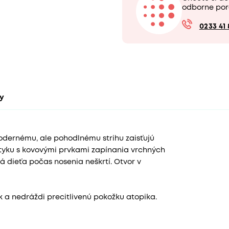
odborne por
0233 41 
ty
dernému, ale pohodlnému strihu zaisťujú
tyku s kovovými prvkami zapínania vrchných
á dieťa počas nosenia neškrtí. Otvor v
 a nedráždi precitlivenú pokožku atopika.