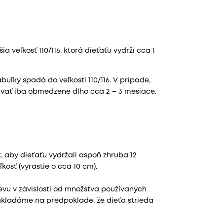
 veľkosť 110/116, ktorá dieťaťu vydrží cca 1
uľky spadá do veľkosti 110/116. V prípade,
žívať iba obmedzene dlho cca 2 – 3 mesiace.
 aby dieťaťu vydržali aspoň zhruba 12
osť (vyrastie o cca 10 cm).
devu v závislosti od množstva používaných
zakladáme na predpoklade, že dieťa strieda