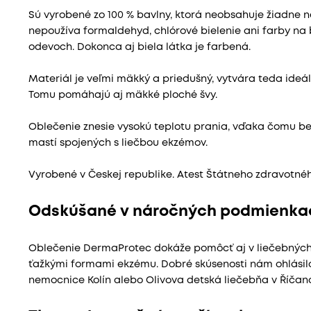
Sú vyrobené zo 100 % bavlny, ktorá neobsahuje žiadne 
nepoužíva formaldehyd, chlórové bielenie ani farby na 
odevoch. Dokonca aj biela látka je farbená.
Materiál je veľmi mäkký a priedušný, vytvára teda ideá
Tomu pomáhajú aj mäkké ploché švy.
Oblečenie znesie vysokú teplotu prania, vďaka čomu b
mastí spojených s liečbou ekzémov.
Vyrobené v Českej republike. Atest Štátneho zdravotné
Odskúšané v náročných podmienkac
Oblečenie DermaProtec dokáže pomôcť aj v liečebných z
ťažkými formami ekzému. Dobré skúsenosti nám ohlásil
nemocnice Kolín alebo Olivova detská liečebňa v Říčano