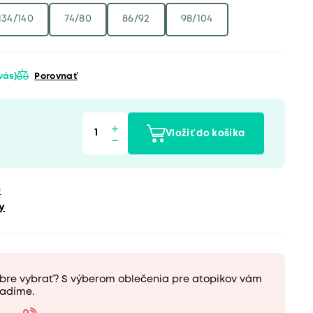
134/140
74/80
86/92
98/104
 vás)
Porovnať
Vložiť do košíka
u
y
obre vybrať? S výberom oblečenia pre atopikov vám
adíme.