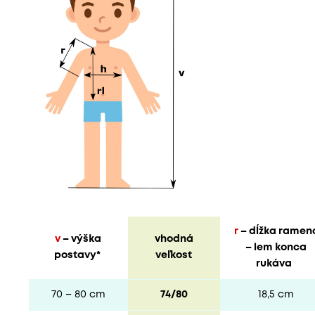
r
– dĺžka ramen
v
– výška
vhodná
– lem konca
postavy*
veľkost
rukáva
70 – 80 cm
74/80
18,5 cm