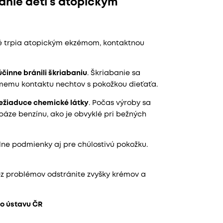
anie detí s atopickým
é trpia atopickým ekzémom, kontaktnou
účinne bránili škriabaniu
. Škriabanie sa
memu kontaktu nechtov s pokožkou dieťaťa.
ežiaduce chemické látky
. Počas výroby sa
báze benzínu, ako je obvyklé pri bežných
lne podmienky aj pre chúlostivú pokožku.
z problémov odstránite zvyšky krémov a
ho ústavu ČR