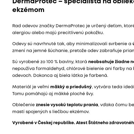
DermaProtec – špecialista na obliek
ekzémom
Rad odevov značky DermaProtec je určený deťom, ktor
alergiou alebo majú precitlivenú pokožku.
Odevy sú navrhnuté tak, aby minimalizovali svrbenie a
zmení na jemné šúchanie, pretože odev zabraňuje pria
Sú vyrobené zo 100 % bavlny, ktorá
neobsahuje žiadne n
nepoužíva formaldehyd, chlórové bielenie ani farby na 
odevoch. Dokonca aj biela látka je farbená.
Materiál je veľmi
mäkký a priedušný
, vytvára teda ideá
Tomu pomáhajú aj mäkké ploché švy.
Oblečenie
znesie vysokú teplotu prania
, vďaka čomu be
mastí spojených s liečbou ekzémov.
Vyrobené v Českej republike. Atest Štátneho zdravotné