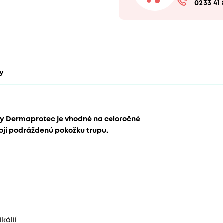
0233 41 
ty
čky Dermaprotec je vhodné na celoročné
ojí podráždenú pokožku trupu.
kálií