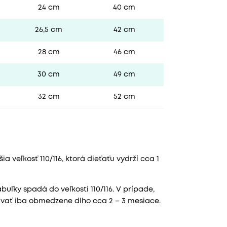
24 cm
40 cm
26,5 cm
42 cm
28 cm
46 cm
30 cm
49 cm
32 cm
52 cm
 veľkosť 110/116, ktorá dieťaťu vydrží cca 1
uľky spadá do veľkosti 110/116. V prípade,
žívať iba obmedzene dlho cca 2 – 3 mesiace.