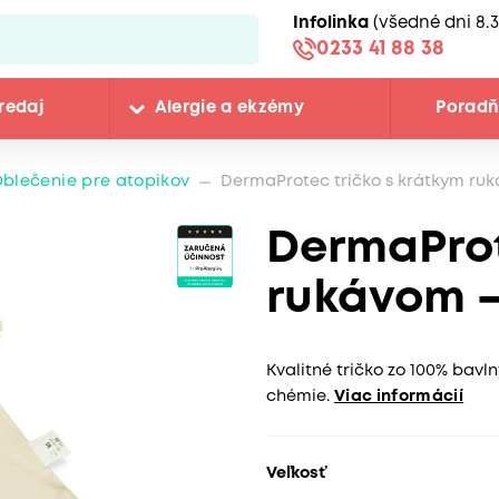
Infolinka
(všedné dni 8.3
0233 41 88 38
redaj
Alergie a ekzémy
Porad
blečenie pre atopikov
DermaProtec tričko s krátkym ruká
DermaProt
rukávom – 
Kvalitné tričko zo 100% bavl
chémie.
Viac informácií
Veľkosť