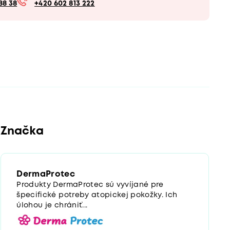
88 38
+420 602 813 222
Značka
DermaProtec
Produkty DermaProtec sú vyvíjané pre
špecifické potreby atopickej pokožky. Ich
úlohou je chrániť...