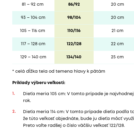
81 – 92 cm
86/92
20 cm
93 – 104 cm
98/104
20 cm
105 – 116 cm
110/116
21 cm
117 – 128 cm
122/128
22 cm
129 – 140 cm
134/140
25 cm
* celá dĺžka tela od temena hlavy k pätám
Príklady výberu veľkosti:
Dieťa meria 105 cm: V tomto prípade je najvhodnejšia
rok.
Dieťa meria 114 cm: V tomto prípade dieťa podľa tab
že túto veľkosť objednáte, bude ju dieťa môcť vyu
Preto voľte radšej o číslo väčšiu veľkosť 122/128.