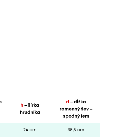
o
rl
– dĺžka
h
– šírka
ramenný šev –
hrudníka
spodný lem
24 cm
35,5 cm