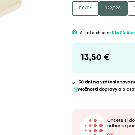
110/116
122/128
Sklad e-shopu:
>5 ks
(10. 8. u
13,50 €
30 dní
na vrátenie tovar
Možnosti dopravy a platb
Chcete si d
odborne por