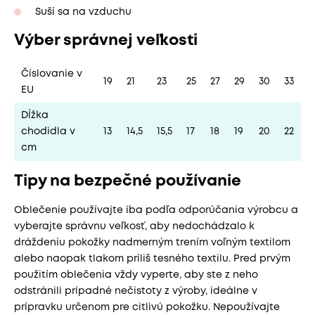
Suší sa na vzduchu
Výber správnej veľkosti
Číslovanie v
19
21
23
25
27
29
30
33
EU
Dĺžka
chodidla v
13
14,5
15,5
17
18
19
20
22
cm
Tipy na bezpečné používanie
Oblečenie používajte iba podľa odporúčania výrobcu a
vyberajte správnu veľkosť, aby nedochádzalo k
dráždeniu pokožky nadmerným trením voľným textilom
alebo naopak tlakom príliš tesného textilu. Pred prvým
použitím oblečenia vždy vyperte, aby ste z neho
odstránili prípadné nečistoty z výroby, ideálne v
prípravku určenom pre citlivú pokožku. Nepoužívajte