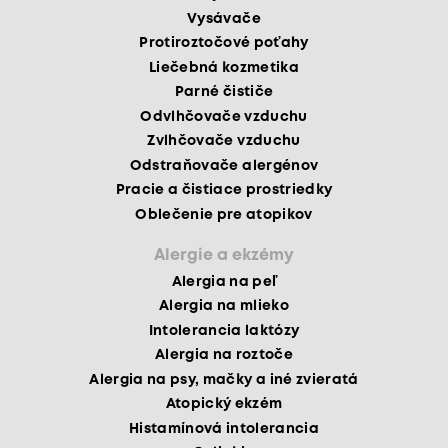
Vysávače
Protiroztočové poťahy
Liečebná kozmetika
Parné čističe
Odvlhčovače vzduchu
Zvlhčovače vzduchu
Odstraňovače alergénov
Pracie a čistiace prostriedky
Oblečenie pre atopikov
Alergie a ekzémy
Alergia na peľ
Alergia na mlieko
Intolerancia laktózy
Alergia na roztoče
Alergia na psy, mačky a iné zvieratá
Atopický ekzém
Histamínová intolerancia