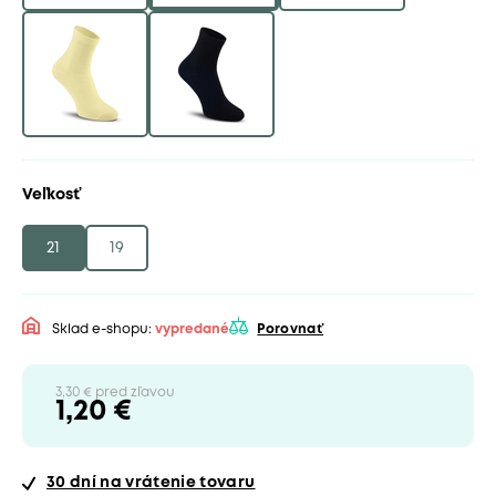
Veľkosť
21
19
Sklad e-shopu:
vypredané
Porovnať
3,30 € pred zľavou
1,20 €
30 dní
na vrátenie tovaru