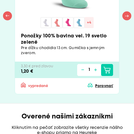
+4
Ponožky 100% bavlna vel. 19 svetlo
zelené
Pre dĺžku chodidla 13 cm. Gumička s jemným
zverom.
3,30 € pred zľavou
1,20 €
vypredané
Porovnať
Overené našimi zákazníkmi
Kliknutím na pečať zobrazíte všetky recenzie nášho
e-shopu priamo na Heureke