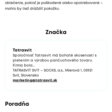
oblečenie, pokiaľ je poškodené alebo opotrebované –
mohlo by tiež dráždiť pokožku.
Značka
Tatrasvit
Spoločnosť Tatrasvit má bohaté skúsenosti s
pletením a výrobou pančuchového tovaru.
Firma bola...
TATRASVIT SVIT – SOCKS, a.s., Mierová 1, 05921
Svit, Slovensko
marketing@tatrasvit.sk
Poradňa