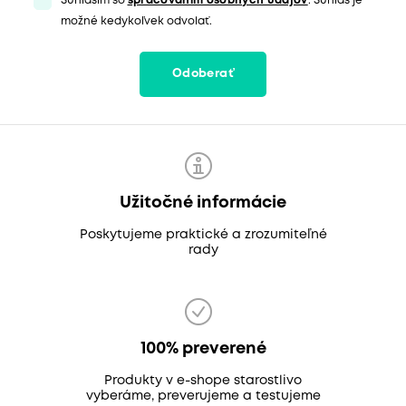
Súhlasím so
spracovaním osobných údajov
. Súhlas je
možné kedykoľvek odvolať.
Odoberať
Užitočné informácie
Poskytujeme praktické a zrozumiteľné
rady
100% preverené
Produkty v e-shope starostlivo
vyberáme, preverujeme a testujeme