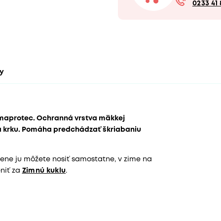
0233 41 
ty
rmaprotec. Ochranná vrstva mäkkej
 a krku. Pomáha predchádzať škriabaniu
esene ju môžete nosiť samostatne, v zime na
niť za
Zimnú kuklu
.