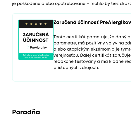
je poškodené alebo opotrebované – mohlo by tiež drážd
Zaručená účinnosť PreAlergikov
Tento certifikát garantuje, že daný
parametre, má pozitívny vplyv na zd
alebo atopickým ekzémom a je tým
verejnosťou. Ďalej certifikát zaručuj
redakčne testovaný a má kladné rec
prístupných zdrojoch.
Poradňa