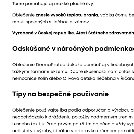
Tomu pomáhajú aj mäkké ploché švy.
Oblečenie
znesie vysokú teplotu prania
, vďaka čomu be
mastí spojených s liečbou ekzémov.
Vyrobené v Českej republike. Atest Štátneho zdravotné
Odskúšané v náročných podmienkac
Oblečenie DermaProtec dokáže pomôcť aj v liečebných z
ťažkými formami ekzému. Dobré skúsenosti nám ohlásil
nemocnice Kolín alebo Olivova detská liečebňa v Říčano
Tipy na bezpečné používanie
Oblečenie používajte iba podľa odporúčania výrobcu a 
nedochádzalo k dráždeniu pokožky nadmerným trením v
tesného textilu. Pred prvým použitím oblečenia vždy vyp
nečistoty z výroby, ideálne v prípravku určenom pre citl