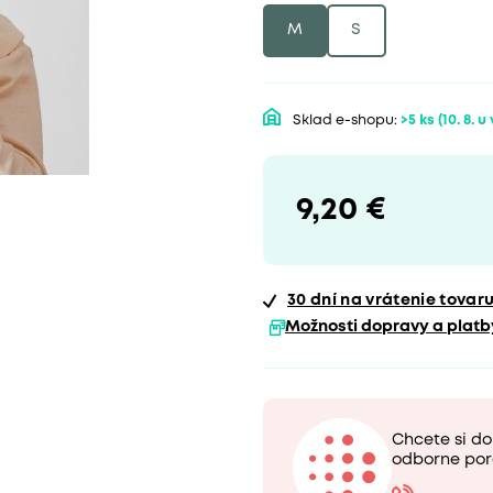
M
S
Sklad e-shopu:
>5 ks
(10. 8. u
9,20 €
30 dní
na vrátenie tovar
Možnosti dopravy a platb
Chcete si d
odborne por