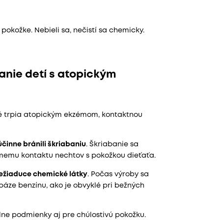
pokožke. Nebieli sa, nečistí sa chemicky.
anie detí s atopickým
é trpia atopickým ekzémom, kontaktnou
účinne bránili škriabaniu
. Škriabanie sa
memu kontaktu nechtov s pokožkou dieťaťa.
ežiaduce chemické látky
. Počas výroby sa
báze benzínu, ako je obvyklé pri bežných
lne podmienky aj pre chúlostivú pokožku.