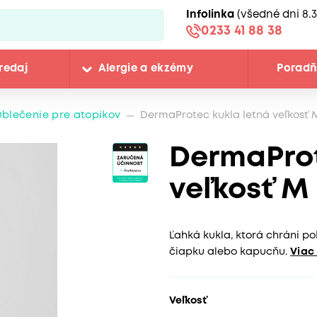
Infolinka
(všedné dni 8.3
0233 41 88 38
redaj
Alergie a ekzémy
Porad
blečenie pre atopikov
DermaProtec kukla letná veľkosť 
DermaProt
veľkosť M
Ľahká kukla, ktorá chráni po
čiapku alebo kapucňu.
Viac
Veľkosť