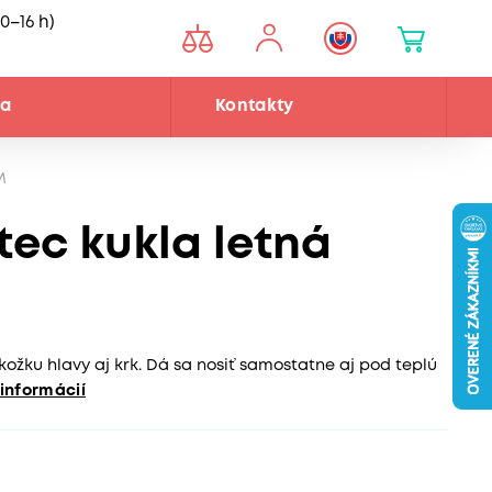
0–16 h)
ňa
Kontakty
M
ec kukla letná
kožku hlavy aj krk. Dá sa nosiť samostatne aj pod teplú
 informácií