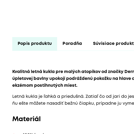
Popis produktu
Poradňa
Súvisiace produk
Kvalitná letná kukla pre malých atopikov od značky De
úpletovej bavlny upokojí podráždenú pokožku na hlave
ekzémom postihnutých miest.
Letná kukla je ľahká a priedušná. Zatiaľ čo od jari do j
ňu ešte môžete nasadiť bežnú čiapku, prípadne ju vyme
Materiál