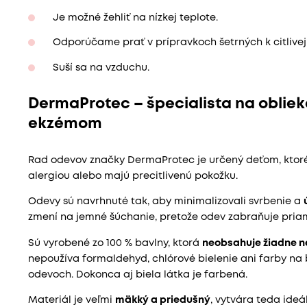
Je možné žehliť na nízkej teplote.
Odporúčame prať v prípravkoch šetrných k citlivej 
Suší sa na vzduchu.
DermaProtec – špecialista na obliek
ekzémom
Rad odevov značky DermaProtec je určený deťom, ktor
alergiou alebo majú precitlivenú pokožku.
Odevy sú navrhnuté tak, aby minimalizovali svrbenie a
zmení na jemné šúchanie, pretože odev zabraňuje pria
Sú vyrobené zo 100 % bavlny, ktorá
neobsahuje žiadne n
nepoužíva formaldehyd, chlórové bielenie ani farby na 
odevoch. Dokonca aj biela látka je farbená.
Materiál je veľmi
mäkký a priedušný
, vytvára teda ideá