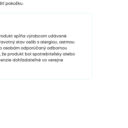
iť pokožku.
 produkt spĺňa výrobcom udávané
ravotný stav osôb s alergiou, astmou
to osobám odporúčaný odbornou
e, že produkt bol spotrebiteľsky alebo
enzie dohľadateľné vo verejne