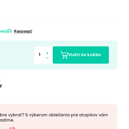
 vás)
Porovnať
Vložiť do košíka
u
y
obre vybrať? S výberom oblečenia pre atopikov vám
adíme.