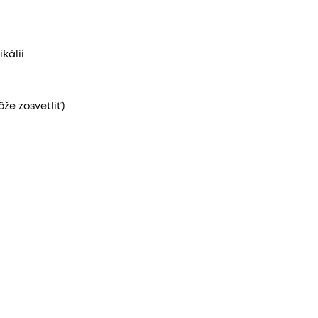
kálií
že zosvetliť)