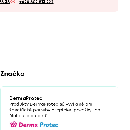
88 38
+420 602 813 222
Značka
DermaProtec
Produkty DermaProtec sú vyvíjané pre
špecifické potreby atopickej pokožky. Ich
úlohou je chrániť...