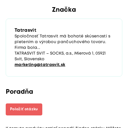
Značka
Tatrasvit
Spoločnosť Tatrasvit má bohaté skúsenosti s
pletením a výrobou pančuchového tovaru.
Firma bola...
TATRASVIT SVIT – SOCKS, a.s., Mierová 1, 05921
Svit, Slovensko
marketing@tatrasvit.sk
Poradňa
Položiť otázku