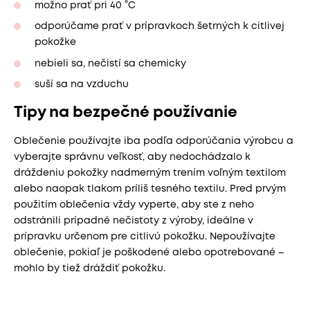
možno prať pri 40 °C
odporúčame prať v prípravkoch šetrných k citlivej
pokožke
nebieli sa, nečistí sa chemicky
suší sa na vzduchu
Tipy na bezpečné používanie
Oblečenie používajte iba podľa odporúčania výrobcu a
vyberajte správnu veľkosť, aby nedochádzalo k
dráždeniu pokožky nadmerným trením voľným textilom
alebo naopak tlakom príliš tesného textilu. Pred prvým
použitím oblečenia vždy vyperte, aby ste z neho
odstránili prípadné nečistoty z výroby, ideálne v
prípravku určenom pre citlivú pokožku. Nepoužívajte
oblečenie, pokiaľ je poškodené alebo opotrebované –
mohlo by tiež dráždiť pokožku.