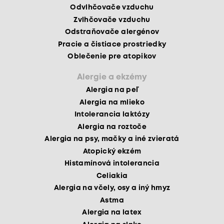
Odvlhčovače vzduchu
Zvlhčovače vzduchu
Odstraňovače alergénov
Pracie a čistiace prostriedky
Oblečenie pre atopikov
Alergie a ekzémy
Alergia na peľ
Alergia na mlieko
Intolerancia laktózy
Alergia na roztoče
Alergia na psy, mačky a iné zvieratá
Atopický ekzém
Histamínová intolerancia
Celiakia
Alergia na včely, osy a iný hmyz
Astma
Alergia na latex