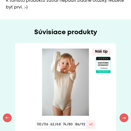
K tomuto produktu zatiaľ nepadli žiadne otázky. Môžete
byť prví. :-)
Súvisiace produkty
Náš tip
110/116
62/68
74/80
86/92
+1