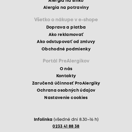
Alergia na slnko
Alergia na potraviny
Všetko o nákupe v e-shope
Doprava a platba
Ako reklamovať
Ako odstupovať od zmluvy
Obchodné podmienky
Portál PreAlergikov
O nás
Kontakty
Zaručená účinnosť ProAlergiky
Ochrana osobných údajov
Nastavenie cookies
Infolinka
(všedné dni 8.30–16 h)
0233 41 88 38