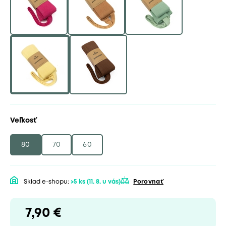
Veľkosť
80
70
60
Sklad e-shopu:
>5 ks
(11. 8. u vás)
Porovnať
7,90 €