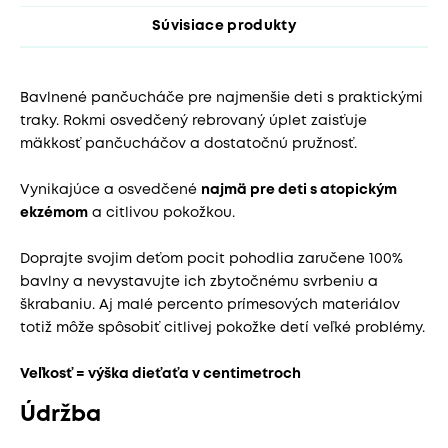
Súvisiace produkty
Bavlnené pančucháče pre najmenšie deti s praktickými
traky. Rokmi osvedčený rebrovaný úplet zaisťuje
mäkkosť pančucháčov a dostatočnú pružnosť.
Vynikajúce a osvedčené
najmä pre deti s atopickým
ekzémom
a citlivou pokožkou.
Doprajte svojim deťom pocit pohodlia zaručene 100%
bavlny a nevystavujte ich zbytočnému svrbeniu a
škrabaniu. Aj malé percento prímesových materiálov
totiž môže spôsobiť citlivej pokožke detí veľké problémy.
Veľkosť = výška dieťaťa v centimetroch
Údržba