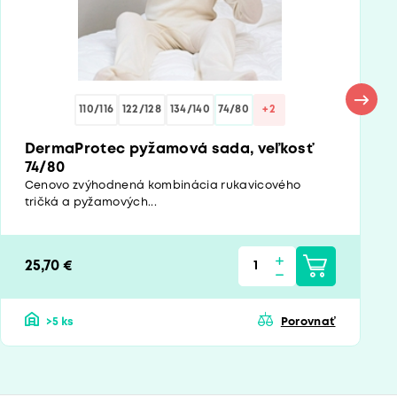
110/116
122/128
134/140
74/80
+2
DermaProtec pyžamová sada, veľkosť
74/80
Cenovo zvýhodnená kombinácia rukavicového
tričká a pyžamových...
25,70 €
>5 ks
Porovnať