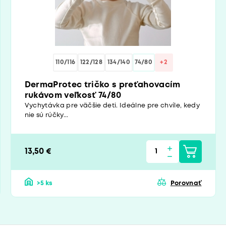
110/116
122/128
134/140
74/80
+2
DermaProtec tričko s preťahovacím
rukávom veľkosť 74/80
Vychytávka pre väčšie deti. Ideálne pre chvíle, kedy
nie sú rúčky...
13,50 €
>5 ks
Porovnať