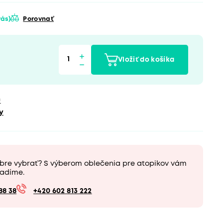
 vás)
Porovnať
Vložiť do košíka
u
y
obre vybrať? S výberom oblečenia pre atopikov vám
adíme.
88 38
+420 602 813 222