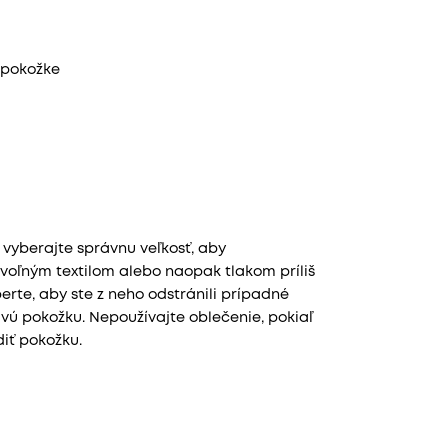
 pokožke
vyberajte správnu veľkosť, aby
oľným textilom alebo naopak tlakom príliš
erte, aby ste z neho odstránili prípadné
ivú pokožku. Nepoužívajte oblečenie, pokiaľ
iť pokožku.