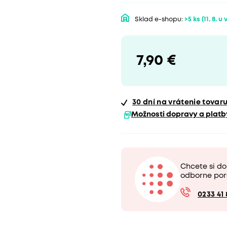
Sklad e-shopu:
>5 ks
(11. 8. u
7,90 €
30 dní
na vrátenie tovar
Možnosti dopravy a platb
Chcete si d
odborne por
0233 41 