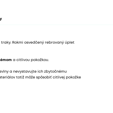
ty
 traky. Rokmi osvedčený rebrovaný úplet
kzémom
a citlivou pokožkou.
avlny a nevystavujte ich zbytočnému
eriálov totiž môže spôsobiť citlivej pokožke