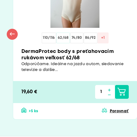
110/116
62/68
74/80
86/92
+1
DermaProtec body s preťahovacím
rukávom veľkosť 62/68
Odporúčame. Ideálne na jazdu autom, sledovanie
televízie a ďalšie...
19,60 €
>5 ks
Porovnať