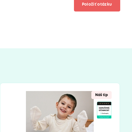
Položiť otázku
Náš tip