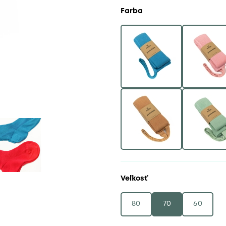
Farba
Veľkosť
80
70
60