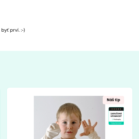
yť prví. :-)
Náš tip