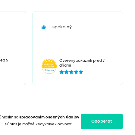
“
spokojný
ed 5
Overený zákazník pred 7
dňami
úhlasím so
spracovaním osobných údajov
.
Odoberať
Súhlas je možné kedykoľvek odvolať.