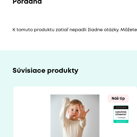
Poradňa
K tomuto produktu zatiaľ nepadli žiadne otázky. Môžete b
Súvisiace produkty
Náš tip