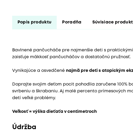
Popis produktu
Poradňa
Súvisiace produk
Bavlnené pančucháče pre najmenšie deti s praktickými
zaisťuje mäkkosť pančucháčov a dostatočnú pružnosť.
Vynikajúce a osvedčené
najmä pre deti s atopickým e
Doprajte svojim deťom pocit pohodlia zaručene 100% b
svrbeniu a škrabaniu. Aj malé percento prímesových mat
detí veľké problémy.
Veľkosť = výška dieťaťa v centimetroch
Údržba