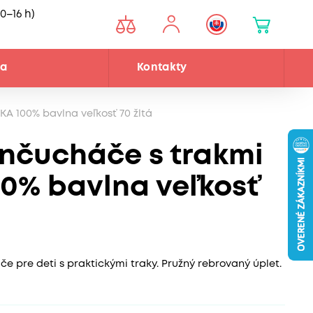
0–16 h)
ňa
Kontakty
A 100% bavlna veľkosť 70 žltá
nčucháče s trakmi
0% bavlna veľkosť
 pre deti s praktickými traky. Pružný rebrovaný úplet.