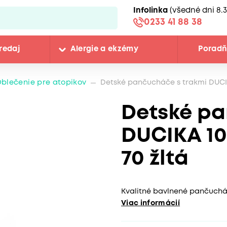
Infolinka
(všedné dni 8.3
0233 41 88 38
redaj
Alergie a ekzémy
Porad
blečenie pre atopikov
Detské pančucháče s trakmi DUCIK
Detské pa
DUCIKA 10
70 žltá
Kvalitné bavlnené pančucháče
Viac informácií