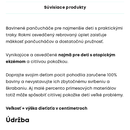
Súvisiace produkty
Bavlnené pančucháče pre najmenšie deti s praktickými
traky. Rokmi osvedčený rebrovaný úplet zaisťuje
mäkkosť pančucháčov a dostatočnú pružnosť.
Vynikajúce a osvedčené
najmä pre deti s atopickým
ekzémom
a citlivou pokožkou.
Doprajte svojim deťom pocit pohodlia zaručene 100%
bavlny a nevystavujte ich zbytočnému svrbeniu a
škrabaniu. Aj malé percento prímesových materiálov
totiž môže spôsobiť citlivej pokožke detí veľké problémy.
Veľkosť = výška dieťaťa v centimetroch
Údržba