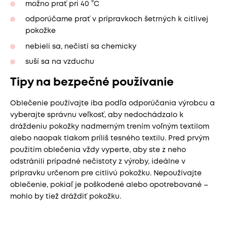
možno prať pri 40 °C
odporúčame prať v prípravkoch šetrných k citlivej
pokožke
nebieli sa, nečistí sa chemicky
suší sa na vzduchu
Tipy na bezpečné používanie
Oblečenie používajte iba podľa odporúčania výrobcu a
vyberajte správnu veľkosť, aby nedochádzalo k
dráždeniu pokožky nadmerným trením voľným textilom
alebo naopak tlakom príliš tesného textilu. Pred prvým
použitím oblečenia vždy vyperte, aby ste z neho
odstránili prípadné nečistoty z výroby, ideálne v
prípravku určenom pre citlivú pokožku. Nepoužívajte
oblečenie, pokiaľ je poškodené alebo opotrebované –
mohlo by tiež dráždiť pokožku.