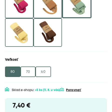
Veľkosť
80
70
60
Sklad e-shopu:
>5 ks
(11. 8. u vás)
Porovnať
7,40 €