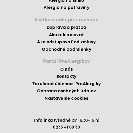
Alergia na slnko
Alergia na potraviny
Všetko o nákupe v e-shope
Doprava a platba
Ako reklamovať
Ako odstupovať od zmluvy
Obchodné podmienky
Portál PreAlergikov
O nás
Kontakty
Zaručená účinnosť ProAlergiky
Ochrana osobných údajov
Nastavenie cookies
Infolinka
(všedné dni 8.30–16 h)
0233 41 88 38