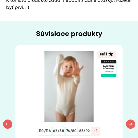
K tomuto produktu zatiaľ nepadli žiadne otázky. Môžete
byť prví. :-)
Súvisiace produkty
Náš tip
110/116
62/68
74/80
86/92
+1