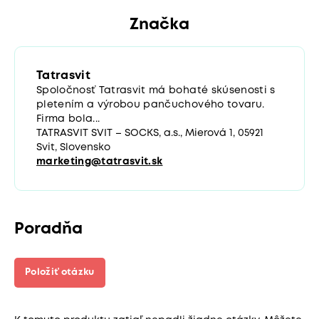
Značka
Tatrasvit
Spoločnosť Tatrasvit má bohaté skúsenosti s
pletením a výrobou pančuchového tovaru.
Firma bola...
TATRASVIT SVIT – SOCKS, a.s., Mierová 1, 05921
Svit, Slovensko
marketing@tatrasvit.sk
Poradňa
Položiť otázku