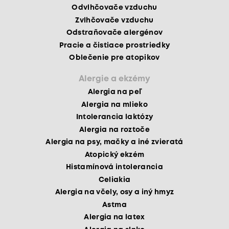
Odvlhčovače vzduchu
Zvlhčovače vzduchu
Odstraňovače alergénov
Pracie a čistiace prostriedky
Oblečenie pre atopikov
Alergie a ekzémy
Alergia na peľ
Alergia na mlieko
Intolerancia laktózy
Alergia na roztoče
Alergia na psy, mačky a iné zvieratá
Atopický ekzém
Histamínová intolerancia
Celiakia
Alergia na včely, osy a iný hmyz
Astma
Alergia na latex