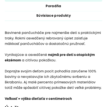
Poradňa
Súvisiace produkty
Bavlnené pančucháče pre najmenšie deti s praktickými
traky. Rokmi osvedčený rebrovaný úplet zaisťuje
mäkkosť pančucháčov a dostatočnú pružnosť.
Vynikajúce a osvedčené
najmä pre deti s atopickým
ekzémom
a citlivou pokožkou.
Doprajte svojim deťom pocit pohodlia zaručene 100%
bavlny a nevystavujte ich zbytočnému svrbeniu a
škrabaniu. Aj malé percento prímesových materiálov
totiž môže spôsobiť citlivej pokožke detí veľké problémy.
Veľkosť = výška dieťaťa v centimetroch