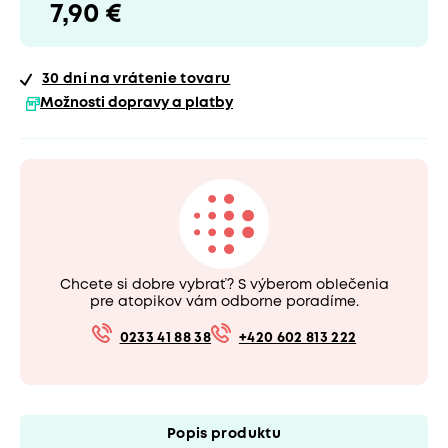
7,90 €
30 dní
na vrátenie tovaru
Možnosti dopravy a platby
Chcete si dobre vybrať? S výberom oblečenia
pre atopikov vám odborne poradíme.
0233 41 88 38
+420 602 813 222
Popis produktu