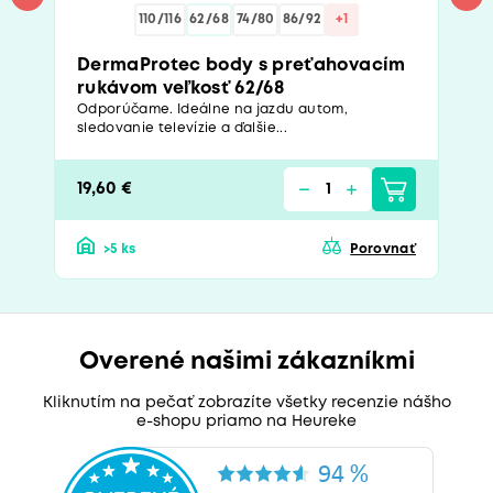
110/116
62/68
74/80
86/92
+1
DermaProtec body s preťahovacím
rukávom veľkosť 62/68
Odporúčame. Ideálne na jazdu autom,
sledovanie televízie a ďalšie...
19,60 €
>5 ks
Porovnať
Overené našimi zákazníkmi
Kliknutím na pečať zobrazíte všetky recenzie nášho
e-shopu priamo na Heureke