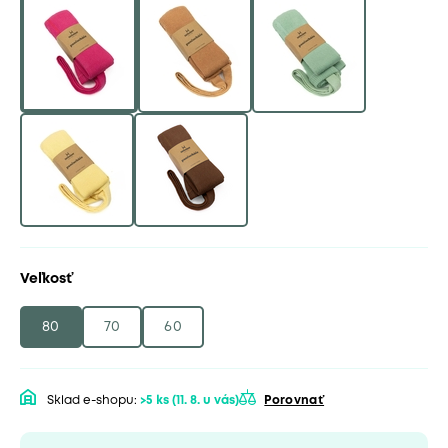
Veľkosť
80
70
60
Sklad e-shopu:
>5 ks
(11. 8. u vás)
Porovnať