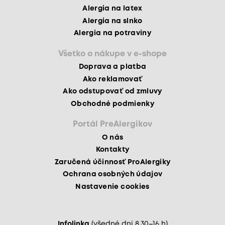
Alergia na latex
Alergia na slnko
Alergia na potraviny
Všetko o nákupe v e-shope
Doprava a platba
Ako reklamovať
Ako odstupovať od zmluvy
Obchodné podmienky
Portál PreAlergikov
O nás
Kontakty
Zaručená účinnosť ProAlergiky
Ochrana osobných údajov
Nastavenie cookies
Infolinka
(všedné dni 8.30–16 h)