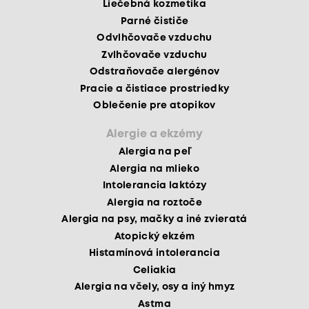
Liečebná kozmetika
Parné čističe
Odvlhčovače vzduchu
Zvlhčovače vzduchu
Odstraňovače alergénov
Pracie a čistiace prostriedky
Oblečenie pre atopikov
Alergie a ekzémy
Alergia na peľ
Alergia na mlieko
Intolerancia laktózy
Alergia na roztoče
Alergia na psy, mačky a iné zvieratá
Atopický ekzém
Histamínová intolerancia
Celiakia
Alergia na včely, osy a iný hmyz
Astma