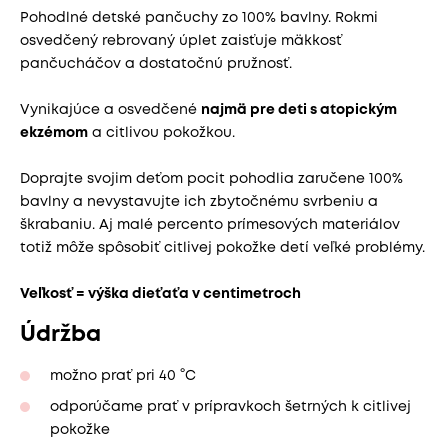
Pohodlné detské pančuchy zo 100% bavlny. Rokmi
osvedčený rebrovaný úplet zaisťuje mäkkosť
pančucháčov a dostatočnú pružnosť.
Vynikajúce a osvedčené
najmä pre deti s atopickým
ekzémom
a citlivou pokožkou.
Doprajte svojim deťom pocit pohodlia zaručene 100%
bavlny a nevystavujte ich zbytočnému svrbeniu a
škrabaniu. Aj malé percento prímesových materiálov
totiž môže spôsobiť citlivej pokožke detí veľké problémy.
Veľkosť = výška dieťaťa v centimetroch
Údržba
možno prať pri 40 °C
odporúčame prať v prípravkoch šetrných k citlivej
pokožke