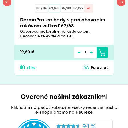
110/116
62/68
74/80
86/92
+1
DermaProtec body s preťahovacím
rukávom veľkosť 62/68
Odporúčame. Ideálne na jazdu autom,
sledovanie televízie a ďalšie...
19,60 €
>5 ks
Porovnať
Overené našimi zákazníkmi
Kliknutím na pečať zobrazíte všetky recenzie nášho
e-shopu priamo na Heureke