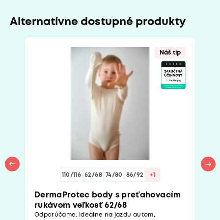
Alternatívne dostupné produkty
Náš tip
110/116
62/68
74/80
86/92
+1
DermaProtec body s preťahovacím
rukávom veľkosť 62/68
Odporúčame. Ideálne na jazdu autom,