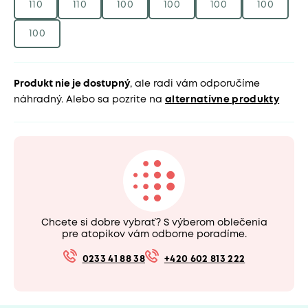
110
110
100
100
100
100
100
Produkt nie je dostupný
, ale radi vám odporučíme
náhradný. Alebo sa pozrite na
alternatívne produkty
Chcete si dobre vybrať? S výberom oblečenia
pre atopikov vám odborne poradíme.
0233 41 88 38
+420 602 813 222