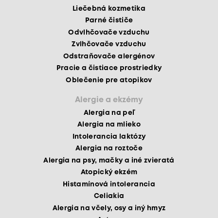
Liečebná kozmetika
Parné čističe
Odvlhčovače vzduchu
Zvlhčovače vzduchu
Odstraňovače alergénov
Pracie a čistiace prostriedky
Oblečenie pre atopikov
Alergie a ekzémy
Alergia na peľ
Alergia na mlieko
Intolerancia laktózy
Alergia na roztoče
Alergia na psy, mačky a iné zvieratá
Atopický ekzém
Histamínová intolerancia
Celiakia
Alergia na včely, osy a iný hmyz