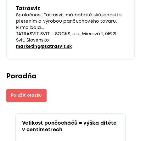
Tatrasvit
Spoločnosť Tatrasvit má bohaté skúsenosti s
pletením a výrobou pančuchového tovaru.
Firma bola...
TATRASVIT SVIT – SOCKS, a.s., Mierová 1, 05921
Svit, Slovensko
marketing@tatrasvit.sk
Poradňa
Položiť otázku
Velikost punčocháčů = výška dítěte
v centimetrech