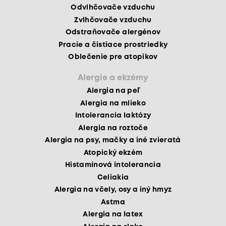
Odvlhčovače vzduchu
Zvlhčovače vzduchu
Odstraňovače alergénov
Pracie a čistiace prostriedky
Oblečenie pre atopikov
Alergie a ekzémy
Alergia na peľ
Alergia na mlieko
Intolerancia laktózy
Alergia na roztoče
Alergia na psy, mačky a iné zvieratá
Atopický ekzém
Histamínová intolerancia
Celiakia
Alergia na včely, osy a iný hmyz
Astma
Alergia na latex