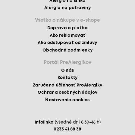
Alergia na slnko
Alergia na potraviny
Všetko o nákupe v e-shope
Doprava a platba
Ako reklamovať
Ako odstupovať od zmluvy
Obchodné podmienky
Portál PreAlergikov
O nás
Kontakty
Zaručená účinnosť ProAlergiky
Ochrana osobných údajov
Nastavenie cookies
Infolinka
(všedné dni 8.30–16 h)
0233 41 88 38