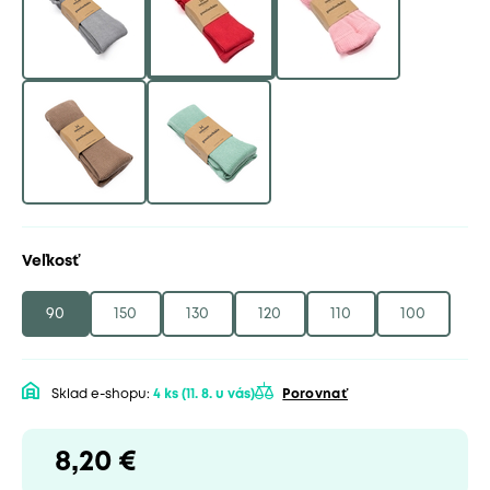
Veľkosť
90
150
130
120
110
100
Sklad e-shopu:
4 ks
(11. 8. u vás)
Porovnať
8,20 €