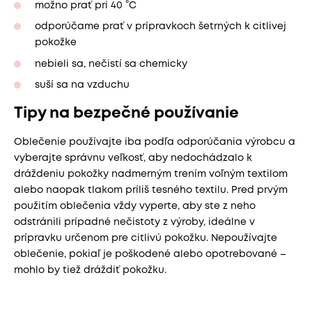
možno prať pri 40 °C
odporúčame prať v prípravkoch šetrných k citlivej
pokožke
nebieli sa, nečistí sa chemicky
suší sa na vzduchu
Tipy na bezpečné používanie
Oblečenie používajte iba podľa odporúčania výrobcu a
vyberajte správnu veľkosť, aby nedochádzalo k
dráždeniu pokožky nadmerným trením voľným textilom
alebo naopak tlakom príliš tesného textilu. Pred prvým
použitím oblečenia vždy vyperte, aby ste z neho
odstránili prípadné nečistoty z výroby, ideálne v
prípravku určenom pre citlivú pokožku. Nepoužívajte
oblečenie, pokiaľ je poškodené alebo opotrebované –
mohlo by tiež dráždiť pokožku.