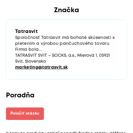
Značka
Tatrasvit
Spoločnosť Tatrasvit má bohaté skúsenosti s
pletením a výrobou pančuchového tovaru.
Firma bola...
TATRASVIT SVIT – SOCKS, a.s., Mierová 1, 05921
Svit, Slovensko
marketing@tatrasvit.sk
Poradňa
Položiť otázku