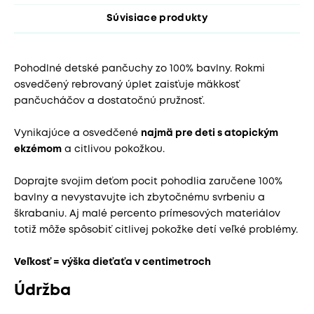
Súvisiace produkty
Pohodlné detské pančuchy zo 100% bavlny. Rokmi
osvedčený rebrovaný úplet zaisťuje mäkkosť
pančucháčov a dostatočnú pružnosť.
Vynikajúce a osvedčené
najmä pre deti s atopickým
ekzémom
a citlivou pokožkou.
Doprajte svojim deťom pocit pohodlia zaručene 100%
bavlny a nevystavujte ich zbytočnému svrbeniu a
škrabaniu. Aj malé percento prímesových materiálov
totiž môže spôsobiť citlivej pokožke detí veľké problémy.
Veľkosť = výška dieťaťa v centimetroch
Údržba