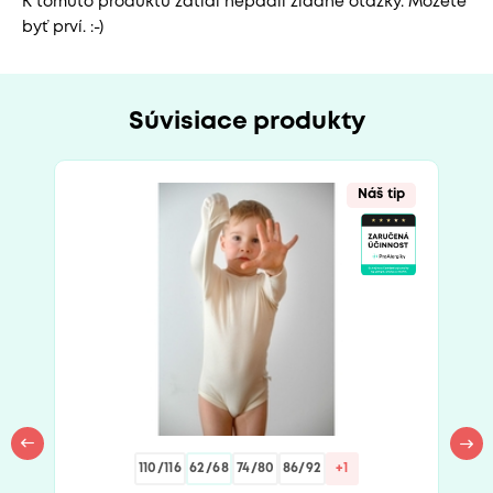
K tomuto produktu zatiaľ nepadli žiadne otázky. Môžete
byť prví. :-)
Súvisiace produkty
Náš tip
110/116
62/68
74/80
86/92
+1