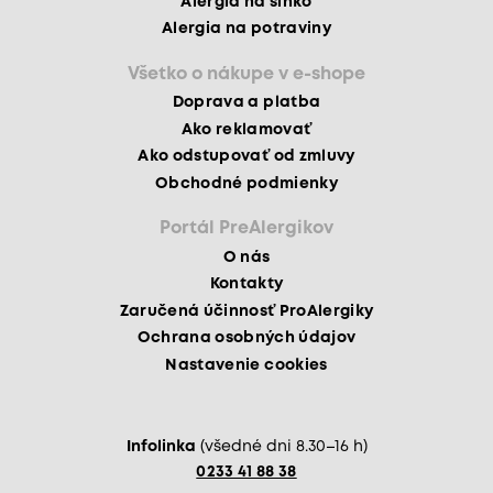
Alergia na slnko
Alergia na potraviny
Všetko o nákupe v e-shope
Doprava a platba
Ako reklamovať
Ako odstupovať od zmluvy
Obchodné podmienky
Portál PreAlergikov
O nás
Kontakty
Zaručená účinnosť ProAlergiky
Ochrana osobných údajov
Nastavenie cookies
Infolinka
(všedné dni 8.30–16 h)
0233 41 88 38