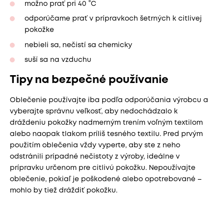
možno prať pri 40 °C
odporúčame prať v prípravkoch šetrných k citlivej
pokožke
nebieli sa, nečistí sa chemicky
suší sa na vzduchu
Tipy na bezpečné používanie
Oblečenie používajte iba podľa odporúčania výrobcu a
vyberajte správnu veľkosť, aby nedochádzalo k
dráždeniu pokožky nadmerným trením voľným textilom
alebo naopak tlakom príliš tesného textilu. Pred prvým
použitím oblečenia vždy vyperte, aby ste z neho
odstránili prípadné nečistoty z výroby, ideálne v
prípravku určenom pre citlivú pokožku. Nepoužívajte
oblečenie, pokiaľ je poškodené alebo opotrebované –
mohlo by tiež dráždiť pokožku.