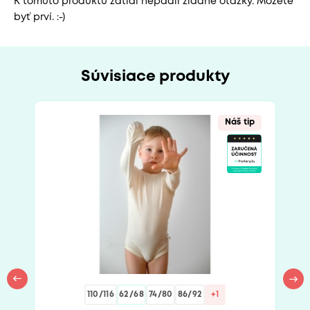
K tomuto produktu zatiaľ nepadli žiadne otázky. Môžete
byť prví. :-)
Súvisiace produkty
Náš tip
110/116
62/68
74/80
86/92
+1