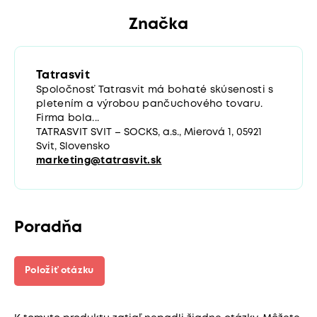
Značka
Tatrasvit
Spoločnosť Tatrasvit má bohaté skúsenosti s
pletením a výrobou pančuchového tovaru.
Firma bola...
TATRASVIT SVIT – SOCKS, a.s., Mierová 1, 05921
Svit, Slovensko
marketing@tatrasvit.sk
Poradňa
Položiť otázku