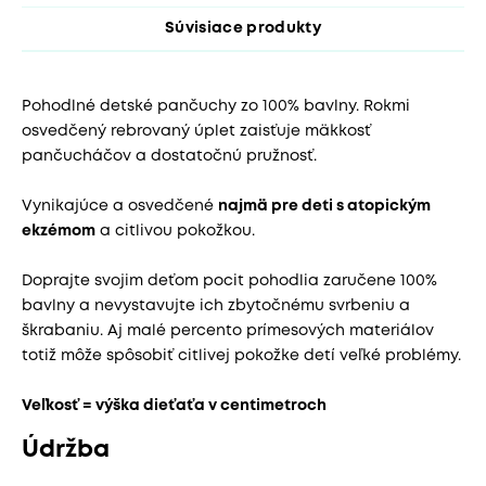
Súvisiace produkty
Pohodlné detské pančuchy zo 100% bavlny. Rokmi
osvedčený rebrovaný úplet zaisťuje mäkkosť
pančucháčov a dostatočnú pružnosť.
Vynikajúce a osvedčené
najmä pre deti s atopickým
ekzémom
a citlivou pokožkou.
Doprajte svojim deťom pocit pohodlia zaručene 100%
bavlny a nevystavujte ich zbytočnému svrbeniu a
škrabaniu. Aj malé percento prímesových materiálov
totiž môže spôsobiť citlivej pokožke detí veľké problémy.
Veľkosť = výška dieťaťa v centimetroch
Údržba