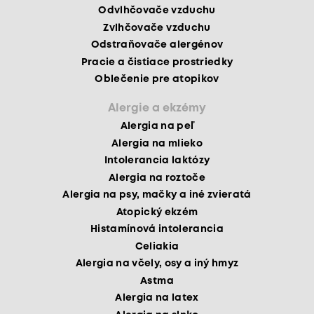
Odvlhčovače vzduchu
Zvlhčovače vzduchu
Odstraňovače alergénov
Pracie a čistiace prostriedky
Oblečenie pre atopikov
Alergie a ekzémy
Alergia na peľ
Alergia na mlieko
Intolerancia laktózy
Alergia na roztoče
Alergia na psy, mačky a iné zvieratá
Atopický ekzém
Histamínová intolerancia
Celiakia
Alergia na včely, osy a iný hmyz
Astma
Alergia na latex