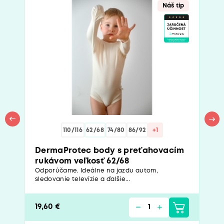
Náš tip
110/116
62/68
74/80
86/92
+1
DermaProtec body s preťahovacím
rukávom veľkosť 62/68
Odporúčame. Ideálne na jazdu autom,
sledovanie televízie a ďalšie...
19,60 €