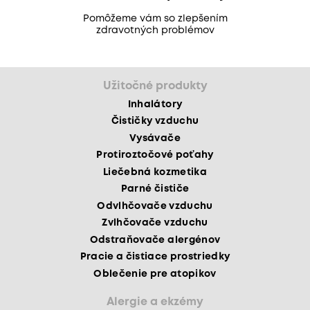
Pomôžeme vám so zlepšením
zdravotných problémov
Užitočné produkty
Inhalátory
Čističky vzduchu
Vysávače
Protiroztočové poťahy
Liečebná kozmetika
Parné čističe
Odvlhčovače vzduchu
Zvlhčovače vzduchu
Odstraňovače alergénov
Pracie a čistiace prostriedky
Oblečenie pre atopikov
Alergie a ekzémy