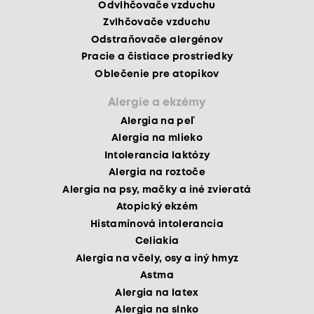
Odvlhčovače vzduchu
Zvlhčovače vzduchu
Odstraňovače alergénov
Pracie a čistiace prostriedky
Oblečenie pre atopikov
Alergie a ekzémy
Alergia na peľ
Alergia na mlieko
Intolerancia laktózy
Alergia na roztoče
Alergia na psy, mačky a iné zvieratá
Atopický ekzém
Histamínová intolerancia
Celiakia
Alergia na včely, osy a iný hmyz
Astma
Alergia na latex
Alergia na slnko