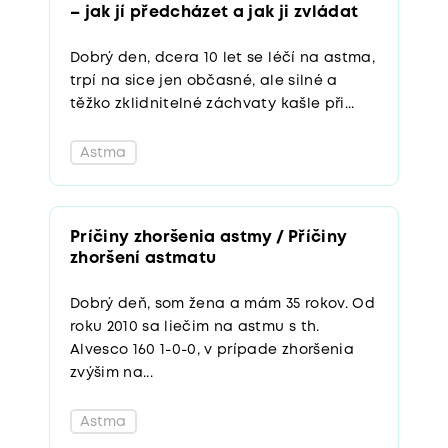
– jak jí předcházet a jak ji zvládat
Dobrý den, dcera 10 let se léčí na astma,
trpí na sice jen občasné, ale silné a
těžko zklidnitelné záchvaty kašle při...
Astma
Príčiny zhoršenia astmy / Příčiny
zhoršení astmatu
Dobrý deň, som žena a mám 35 rokov. Od
roku 2010 sa liečim na astmu s th.
Alvesco 160 1-0-0, v prípade zhoršenia
zvýšim na...
Astma