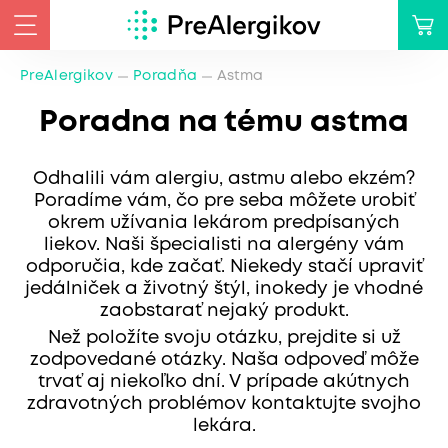
PreAlergikov
Poradňa
Astma
Poradna na tému astma
Odhalili vám alergiu, astmu alebo ekzém?
Poradíme vám, čo pre seba môžete urobiť
okrem užívania lekárom predpísaných
liekov. Naši špecialisti na alergény vám
odporučia, kde začať. Niekedy stačí upraviť
jedálniček a životný štýl, inokedy je vhodné
zaobstarať nejaký produkt.
Než položíte svoju otázku, prejdite si už
zodpovedané otázky. Naša odpoveď môže
trvať aj niekoľko dní. V prípade akútnych
zdravotných problémov kontaktujte svojho
lekára.