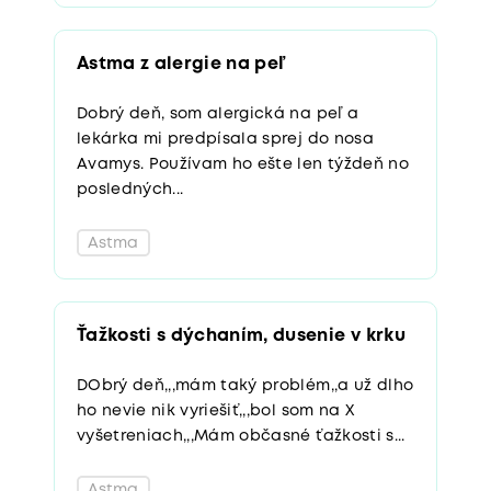
Astma z alergie na peľ
Dobrý deň, som alergická na peľ a
lekárka mi predpísala sprej do nosa
Avamys. Používam ho ešte len týždeň no
posledných...
Astma
Ťažkosti s dýchaním, dusenie v krku
DObrý deň,,,mám taký problém,,a už dlho
ho nevie nik vyriešiť,,,bol som na X
vyšetreniach,,,Mám občasné ťažkosti s...
Astma