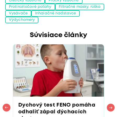
Čističky vzduchu
Práčky vzduchu
Protiroztočové poťahy
Filtračné masky, rúška
Vysávače
Inhalačné nadstavce
Výdychomery
Súvisiace články
Dychový test FENO pomáha
odhaliť zápal dýchacích