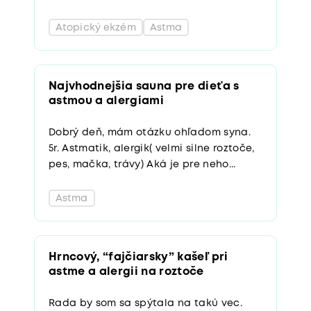
Atopický ekzém
Astma
Najvhodnejšia sauna pre dieťa s
astmou a alergiami
Dobrý deň, mám otázku ohľadom syna.
5r. Astmatik, alergik( velmi silne roztoče,
pes, mačka, trávy) Aká je pre neho...
Astma
Hrncový, “fajčiarsky” kašeľ pri
astme a alergii na roztoče
Rada by som sa spýtala na takú vec.