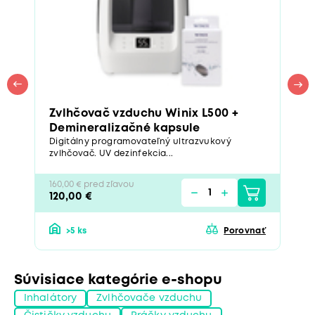
Zvlhčovač vzduchu Winix L500 +
Demineralizačné kapsule
Digitálny programovateľný ultrazvukový
zvlhčovač. UV dezinfekcia...
160,00 € pred zľavou
120,00 €
>5 ks
Porovnať
Súvisiace kategórie e-shopu
Inhalátory
Zvlhčovače vzduchu