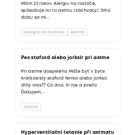
Mám 23 rokov. Alergiu na roztoče,
spôsobuje mi to astmu /záchvaty/. Dlhú
dobu sa mi...
Alergia na roztoče
Astma
Pes staford alebo jorksir pri astme
Pri astme dospelého Môže byť v byte
krátkosrstý staford fenka alebo jorksir,
dlhý vlas?? Co áno, či nie a prečo
Ďakujem...
Astma
Hyperventilační tetanie při astmatu