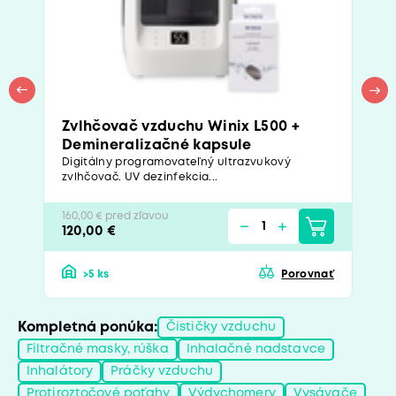
Zvlhčovač vzduchu Winix L500 +
Demineralizačné kapsule
Digitálny programovateľný ultrazvukový
zvlhčovač. UV dezinfekcia...
160,00 € pred zľavou
120,00 €
>5 ks
Porovnať
Kompletná ponúka:
Čističky vzduchu
Filtračné masky, rúška
Inhalačné nadstavce
Inhalátory
Práčky vzduchu
Protiroztočové poťahy
Výdychomery
Vysávače