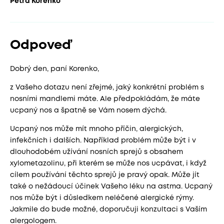
Petra Korenko
Odpoveď
Dobrý den, paní Korenko,
z Vašeho dotazu není zřejmé, jaký konkrétní problém s
nosními mandlemi máte. Ale předpokládám, že máte
ucpaný nos a špatně se Vám nosem dýchá.
Ucpaný nos může mít mnoho příčin, alergických,
infekčních i dalších. Například problém může být i v
dlouhodobém užívání nosních sprejů s obsahem
xylometazolinu, při kterém se může nos ucpávat, i když
cílem používání těchto sprejů je pravý opak. Může jít
také o nežádoucí účinek Vašeho léku na astma. Ucpaný
nos může být i důsledkem neléčené alergické rýmy.
Jakmile do bude možné, doporučuji konzultaci s Vaším
alergologem.