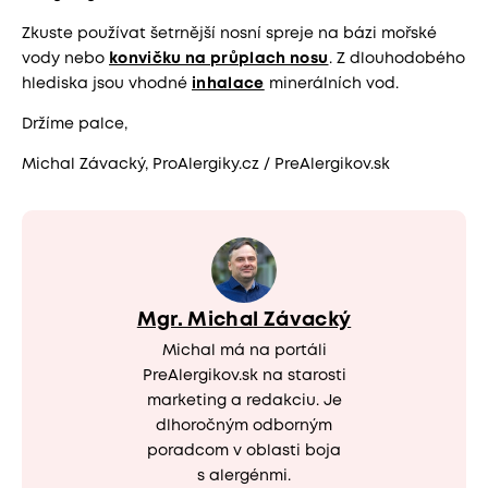
Zkuste používat šetrnější nosní spreje na bázi mořské
vody nebo
konvičku na průplach nosu
. Z dlouhodobého
hlediska jsou vhodné
inhalace
minerálních vod.
Držíme palce,
Michal Závacký, ProAlergiky.cz / PreAlergikov.sk
Mgr. Michal Závacký
Michal má na portáli
PreAlergikov.sk na starosti
marketing a redakciu. Je
dlhoročným odborným
poradcom v oblasti boja
s alergénmi.