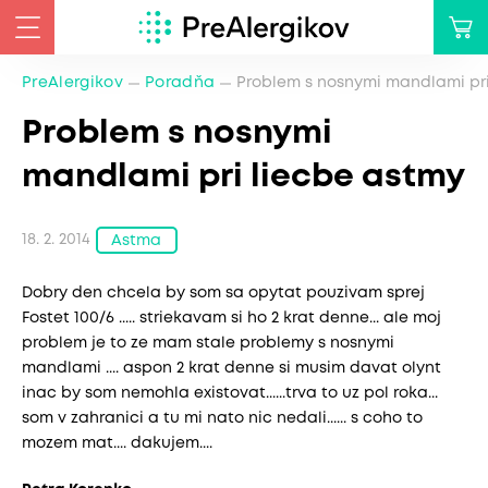
PreAlergikov
Poradňa
Problem s nosnymi mandlami pri
Problem s nosnymi
mandlami pri liecbe astmy
18. 2. 2014
Astma
Dobry den chcela by som sa opytat pouzivam sprej
Fostet 100/6 ..... striekavam si ho 2 krat denne... ale moj
problem je to ze mam stale problemy s nosnymi
mandlami .... aspon 2 krat denne si musim davat olynt
inac by som nemohla existovat......trva to uz pol roka...
som v zahranici a tu mi nato nic nedali...... s coho to
mozem mat.... dakujem....