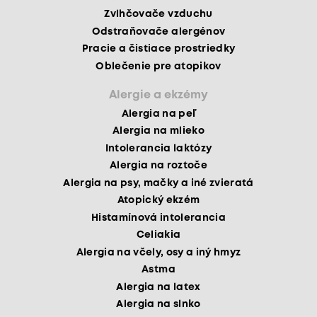
Zvlhčovače vzduchu
Odstraňovače alergénov
Pracie a čistiace prostriedky
Oblečenie pre atopikov
Alergie a ekzémy
Alergia na peľ
Alergia na mlieko
Intolerancia laktózy
Alergia na roztoče
Alergia na psy, mačky a iné zvieratá
Atopický ekzém
Histamínová intolerancia
Celiakia
Alergia na včely, osy a iný hmyz
Astma
Alergia na latex
Alergia na slnko