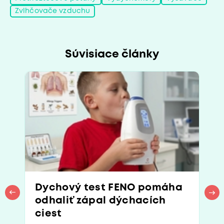
Zvlhčovače vzduchu
Súvisiace články
Dychový test FENO pomáha
odhaliť zápal dýchacích
ciest