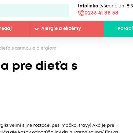
Infolinka
(všedné dni 8.3
0233 41 88 38
redaj
Alergie a ekzémy
Porad
dieťa s astmou a alergiami
a pre dieťa s
k( velmi silne roztoče, pes, mačka, trávy) Aká je pre
úča ale každý odporúča iný druh. Parná sauna/ fínska