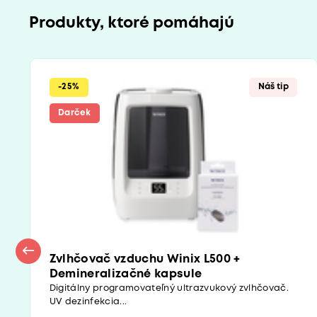
Produkty, ktoré pomáhajú
-25%
Náš tip
Darček
Zvlhčovač vzduchu Winix L500 +
Demineralizačné kapsule
Digitálny programovateľný ultrazvukový zvlhčovač.
UV dezinfekcia...