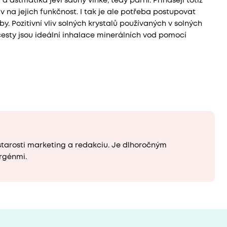
 astmatika jeví sauny vlhké, tedy parní. Přinášejí totiž
v na jejich funkčnost. I tak je ale potřeba postupovat
 Pozitivní vliv solných krystalů používaných v solných
cesty jsou ideální inhalace minerálních vod pomocí
starosti marketing a redakciu. Je dlhoročným
rgénmi.