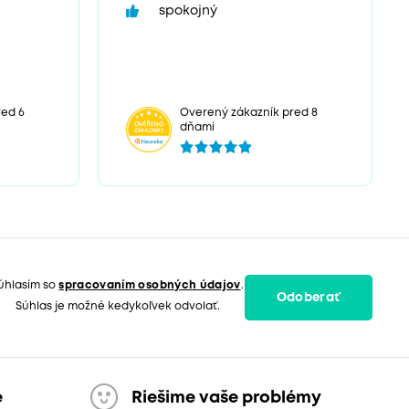
spokojný
red 6
Overený zákazník pred 8
dňami
úhlasím so
spracovaním osobných údajov
.
Odoberať
Súhlas je možné kedykoľvek odvolať.
e
Riešime vaše problémy