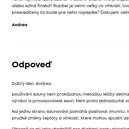
alebo soľná fínska? Rozdiel je velmi veľký vo vlhkosti.
presvedčený čo bude pre neho najlepšie? Ďakujem veľ
Andrea
Odpoveď
Dobrý den, Andreo,
používání sauny není prokázanou metodou léčby astmat
výrobci a provozovatelé saun. Není proto jednoduché 
Na jednu stranu saunování pomáhá posilovat imunitu, na
prudké změny teploty a vlhkosti, které mohou spustit a