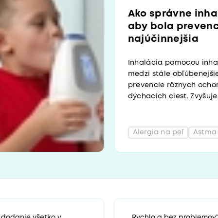
Ako správne inha
aby bola prevenc
najúčinnejšia
Inhalácia pomocou inha
medzi stále obľúbenejši
prevencie rôznych ocho
dýchacích ciest. Zvyšuje.
Alergia na peľ
Astma
 dodanie všetko v
„Rychlo a bez problemov