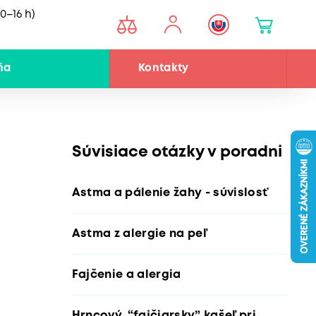
0–16 h)
ňa
Kontakty
Súvisiace otázky v poradni
Astma a pálenie žahy - súvislosť
Astma z alergie na peľ
Fajčenie a alergia
Hrncový, “fajčiarsky” kašeľ pri