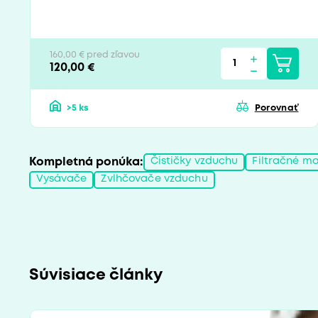
160,00 € pred zľavou
120,00 €
>5 ks
Porovnať
Kompletná ponúka:
Čističky vzduchu
Filtračné ma
Vysávače
Zvlhčovače vzduchu
Súvisiace články