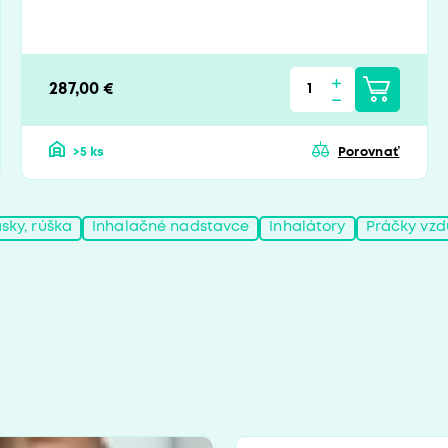
287,00 €
>5 ks
Porovnať
sky, rúška
Inhalačné nadstavce
Inhalátory
Práčky vz