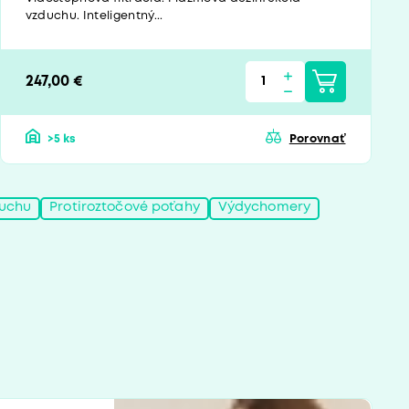
vzduchu. Inteligentný...
247,00 €
>5 ks
Porovnať
duchu
Protiroztočové poťahy
Výdychomery