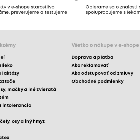
ty v e-shope starostlivo
Opierame sa o znalosti 
áme, preverujeme a testujeme
spolupracujeme s lekár
ekzémy
Všetko o nákupe v e-shope
peľ
Doprava a platba
mlieko
Ako reklamovať
a laktózy
Ako odstupovať od zmluvy
roztoče
Obchodné podmienky
psy, mačky a iné zvieratá
kzém
 intolerancia
čely, osy a iný hmyz
latex