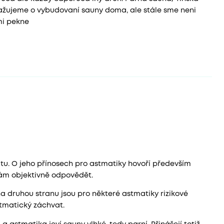
 Uvažujeme o vybudovaní sauny doma, ale stále sme neni
mi pekne
u. O jeho přínosech pro astmatiky hovoří především
vám objektivně odpovědět.
 druhou stranu jsou pro některé astmatiky rizikové
stmatický záchvat.