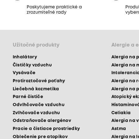
Poskytujeme praktické a
Produk
zrozumiteľné rady
vyber
Užitočné produkty
Alergie a 
Inhalátory
Alergia na 
Čističky vzduchu
Alergia na 
Vysávače
Intoleranci
Protiroztočové poťahy
Alergia na 
Liečebná kozmetika
Alergia na 
Parné čističe
Atopický e
Odvlhčovače vzduchu
Histamínová
Zvlhčovače vzduchu
Celiakia
Odstraňovače alergénov
Alergia na v
Pracie a čistiace prostriedky
Astma
Oblečenie pre atopikov
Alergia na 