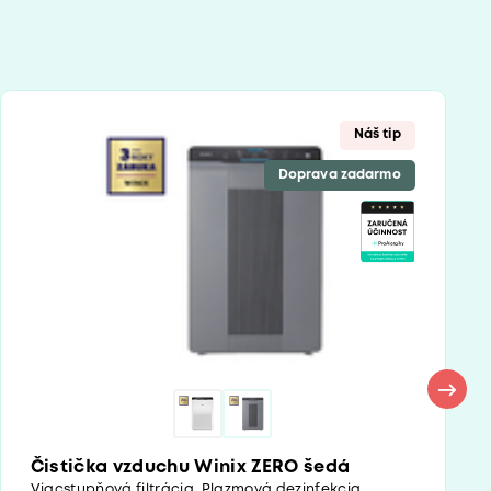
Náš tip
Doprava zadarmo
Čistička vzduchu Winix ZERO šedá
Viacstupňová filtrácia. Plazmová dezinfekcia