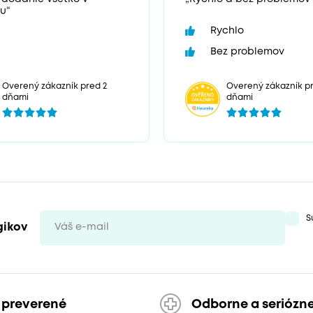
u“
Rychlo
Bez problemov
Overený zákazník p
Overený zákazník pred 2
dňami
dňami
S
gikov
 preverené
Odborne a seriózn