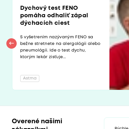
Dychový test FENO
pomáha odhaliť zápal
dýchacích ciest
S vyšetrením nazývaným FENO sa
bežne stretnete na alergológii alebo
pneumológii. Ide o test dychu,
ktorým lekár zisťuje...
Astma
Overené našimi
„Rýchle