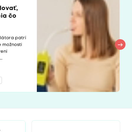
lovať,
ia čo
látora patrí
e možnosti
rení
..
“