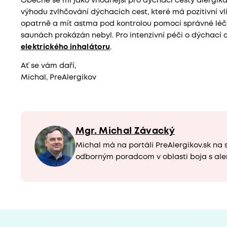
Obecně se mi jako vhodnější pro dýchací cesty alergika a
výhodu zvlhčování dýchacích cest, které má pozitivní vli
opatrně a mít astma pod kontrolou pomocí správné léčby.
saunách prokázán nebyl. Pro intenzivní péči o dýchací 
elektrického inhalátoru
.
Ať se vám daří,
Michal, PreAlergikov
Mgr. Michal Závacký
Michal má na portáli PreAlergikov.sk na 
odborným poradcom v oblasti boja s ale