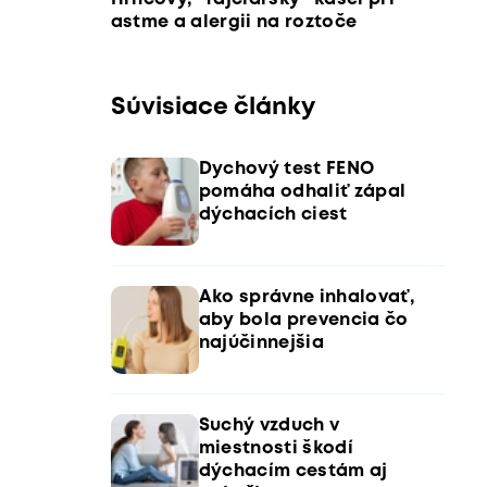
astme a alergii na roztoče
Súvisiace články
Dychový test FENO
pomáha odhaliť zápal
dýchacích ciest
Ako správne inhalovať,
aby bola prevencia čo
najúčinnejšia
Suchý vzduch v
miestnosti škodí
dýchacím cestám aj