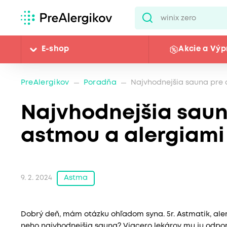
E-shop
Akcie a Výp
PreAlergikov
Poradňa
Najvhodnejšia sauna pre 
Najvhodnejšia saun
astmou a alergiami
Astma
9. 2. 2024
Dobrý deň, mám otázku ohľadom syna. 5r. Astmatik, alergi
neho najvhodnejšia sauna? Viacero lekárov mu ju odpor