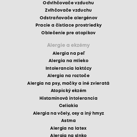
Odvlhčovače vzduchu
Zvlhčovače vzduchu
Odstraňovače alergénov
Pracie a čistiace prostriedky
Oblečenie pre atopikov
Alergie a ekzémy
Alergia na peľ
Alergia na mlieko
Intolerancia laktózy
Alergia na roztoče
Alergia na psy, mačky a iné zvieratá
Atopický ekzém
Histamínová intolerancia
Celiakia
Alergia na včely, osy a iný hmyz
Astma
Alergia na latex
Alergia na slnko