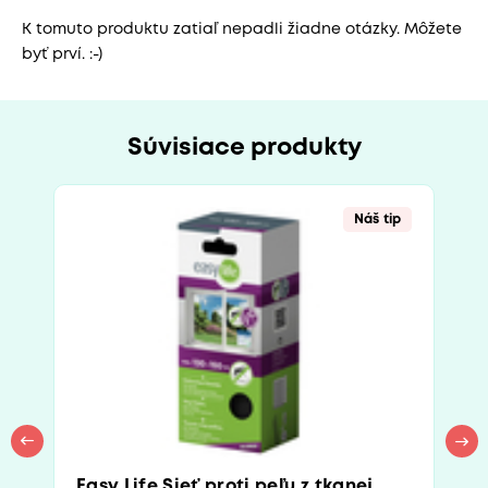
K tomuto produktu zatiaľ nepadli žiadne otázky. Môžete
byť prví. :-)
Súvisiace produkty
Náš tip
Easy Life Sieť proti peľu z tkanej