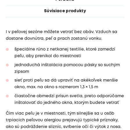
Súvisiace produkty
I v peľovej sezóne môžete vetrať bez obáv. Vzduch sa
dostane dovnútra, peľ a prach zostanú vonku.
špeciálne rúno z netkanej textílie, ktoré zamedzí
peľu, aby prenikol do miestnosti
jednoduchá inštalácia pomocou pásky so suchým
zipsom
sieť proti peľu sa dá upraviť na akékoľvek menšie
okno, max. na okno s rozmerom 1,3 × 1,5 m
čiastočne obmedzí prísun svetla, preto odporúčame
inštalovať do jedného okna, ktorým budete vetrať
Čím viac peľu je v miestnosti, tým silnejšie sa u osôb
trpiacich peľovou alergiou prejavujú typické príznaky,
ako sú podráždenie slizníc, svrbenie očí či výtok z nosa.