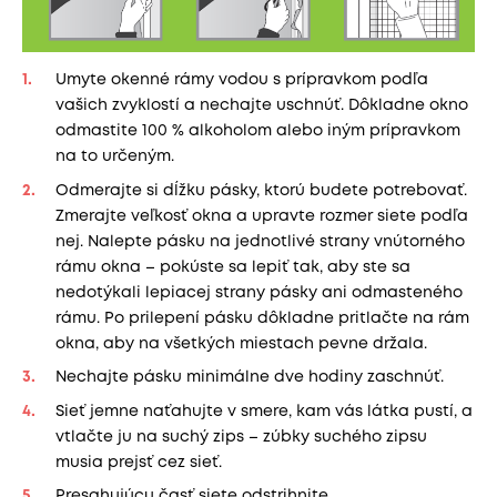
Umyte okenné rámy vodou s prípravkom podľa
vašich zvyklostí a nechajte uschnúť. Dôkladne okno
odmastite 100 % alkoholom alebo iným prípravkom
na to určeným.
Odmerajte si dĺžku pásky, ktorú budete potrebovať.
Zmerajte veľkosť okna a upravte rozmer siete podľa
nej. Nalepte pásku na jednotlivé strany vnútorného
rámu okna – pokúste sa lepiť tak, aby ste sa
nedotýkali lepiacej strany pásky ani odmasteného
rámu. Po prilepení pásku dôkladne pritlačte na rám
okna, aby na všetkých miestach pevne držala.
Nechajte pásku minimálne dve hodiny zaschnúť.
Sieť jemne naťahujte v smere, kam vás látka pustí, a
vtlačte ju na suchý zips – zúbky suchého zipsu
musia prejsť cez sieť.
Presahujúcu časť siete odstrihnite.