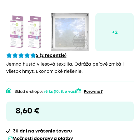
5 (2 recenzie)
Jemná hustá vliesová textília. Odráža peľové zrnká i
všetok hmyz. Ekonomické riešenie.
Sklad e-shopu:
>5 ks
(10. 8. u vás)
Porovnať
8,60 €
30 dní
na vrátenie tovaru
Možnosti dopravy a platby