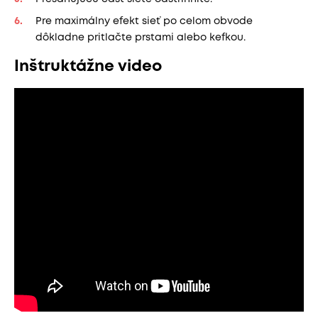
Pre maximálny efekt sieť po celom obvode
dôkladne pritlačte prstami alebo kefkou.
Inštruktážne video