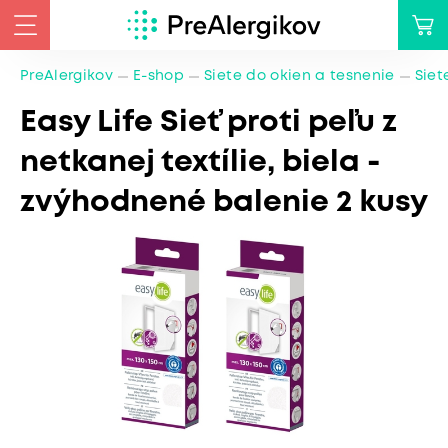
PreAlergikov
E-shop
Siete do okien a tesnenie
Siet
Easy Life Sieť proti peľu z
netkanej textílie, biela -
zvýhodnené balenie 2 kusy