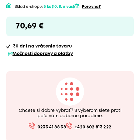
Sklad e-shopu:
5 ks
(10. 8. u vás)
Porovnať
70,69 €
30 dní
na vrátenie tovaru
Možnosti dopravy a platby
Chcete si dobre vybrať? S výberom siete proti
peľu vám odborne poradíme.
0233 41 88 38
+420 602 813 222