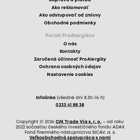
Doprava a platba
Ako reklamovať
Ako odstupovať od zmluvy
Obchodné podmienky
Portál PreAlergikov
O nás
Kontakty
Zaručená účinnosť ProAlergiky
Ochrana osobných údajov
Nastavenie cookies
Infolinka
(všedné dni 8.30–16 h)
0233 41 88 38
Copyright © 2026
CM Trade Via s. r. o.
– od roku
2022 súčasťou českého investičného fondu ADAX
Fond firemného nástupníctva SICAV, a. s.
Veľkoobchodná spolupráca s nami