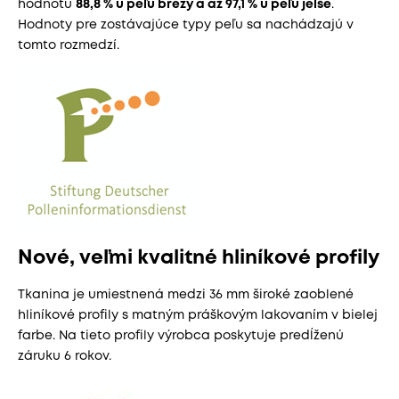
hodnotu
88,8 % u peľu brezy a až 97,1 % u peľu jelše
.
Hodnoty pre zostávajúce typy peľu sa nachádzajú v
tomto rozmedzí.
Nové, veľmi kvalitné hliníkové profily
Tkanina je umiestnená medzi 36 mm široké zaoblené
hliníkové profily s matným práškovým lakovaním v bielej
farbe. Na tieto profily výrobca poskytuje predĺženú
záruku 6 rokov.