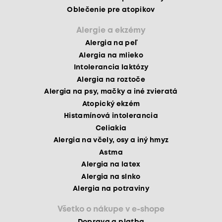
Oblečenie pre atopikov
Alergie a ekzémy
Alergia na peľ
Alergia na mlieko
Intolerancia laktózy
Alergia na roztoče
Alergia na psy, mačky a iné zvieratá
Atopický ekzém
Histamínová intolerancia
Celiakia
Alergia na včely, osy a iný hmyz
Astma
Alergia na latex
Alergia na slnko
Alergia na potraviny
Všetko o nákupe v e-shope