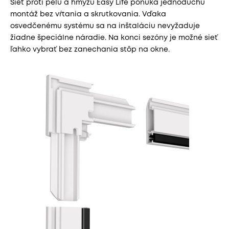
Sieť proti peľu a hmyzu Easy Life ponúka jednoduchú
montáž bez vŕtania a skrutkovania. Vďaka
osvedčenému systému sa na inštaláciu nevyžaduje
žiadne špeciálne náradie. Na konci sezóny je možné sieť
ľahko vybrať bez zanechania stôp na okne.