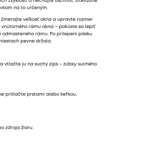
h zvyklostí a nechajte uschnúť. Dôkladne
avkom na to určeným.
. Zmerajte veľkosť okna a upravte rozmer
y vnútorného rámu okna – pokúste sa lepiť
ani odmasteného rámu. Po prilepení pásku
miestach pevne držala.
 a vtlačte ju na suchý zips – zúbky suchého
e pritlačte prstami alebo kefkou.
o zdroja žiaru.