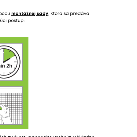
mocou
montážnej sady
, ktorá sa predáva
úci postup: