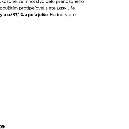
reukázané, že množstvo peľu prenášaného
použitím protipeľovej siete Easy Life
y a až 97,1 % u peľu jelše
. Hodnoty pre
te