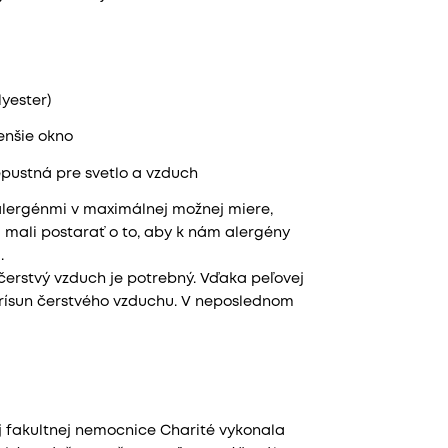
yester)
enšie okno
epustná pre svetlo a vzduch
 alergénmi v maximálnej možnej miere,
 mali postarať o to, aby k nám alergény
.
čerstvý vzduch je potrebný. Vďaka peľovej
prísun čerstvého vzduchu. V neposlednom
j fakultnej nemocnice Charité vykonala