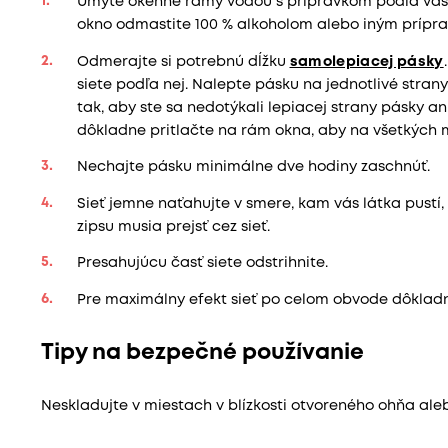
Umyte okenné rámy vodou s prípravkom podľa vašic
okno odmastite 100 % alkoholom alebo iným prípr
Odmerajte si potrebnú dĺžku
samolepiacej pásky
siete podľa nej. Nalepte pásku na jednotlivé stran
tak, aby ste sa nedotýkali lepiacej strany pásky 
dôkladne pritlačte na rám okna, aby na všetkých 
Nechajte pásku minimálne dve hodiny zaschnúť.
Sieť jemne naťahujte v smere, kam vás látka pustí,
zipsu musia prejsť cez sieť.
Presahujúcu časť siete odstrihnite.
Pre maximálny efekt sieť po celom obvode dôkladn
Tipy na bezpečné používanie
Neskladujte v miestach v blízkosti otvoreného ohňa aleb