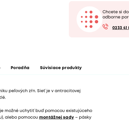
Chcete si do
odborne por
0233 41 
o
Poradňa
Súvisiace produkty
iku peľových zŕn. Sieť je v antracitovej
lé.
ú je možné uchytiť buď pomocou existujúceho
zu), alebo pomocou
montážnej sady
– pásky