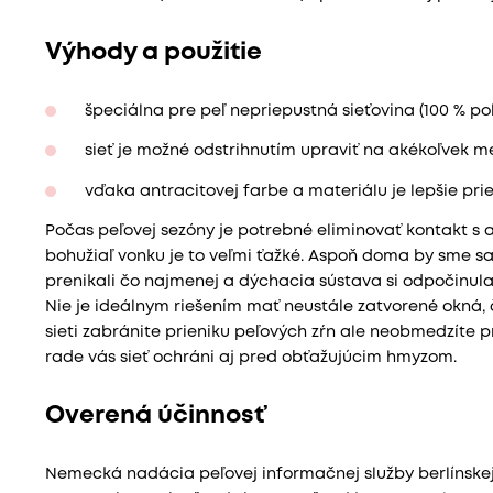
Výhody a použitie
špeciálna pre peľ nepriepustná sieťovina (100 % pol
sieť je možné odstrihnutím upraviť na akékoľvek m
vďaka antracitovej farbe a materiálu je lepšie pri
Počas peľovej sezóny je potrebné eliminovať kontakt s
bohužiaľ vonku je to veľmi ťažké. Aspoň doma by sme sa
prenikali čo najmenej a dýchacia sústava si odpočinula
Nie je ideálnym riešením mať neustále zatvorené okná, 
sieti zabránite prieniku peľových zŕn ale neobmedzíte 
rade vás sieť ochráni aj pred obťažujúcim hmyzom.
Overená účinnosť
Nemecká nadácia peľovej informačnej služby berlínske