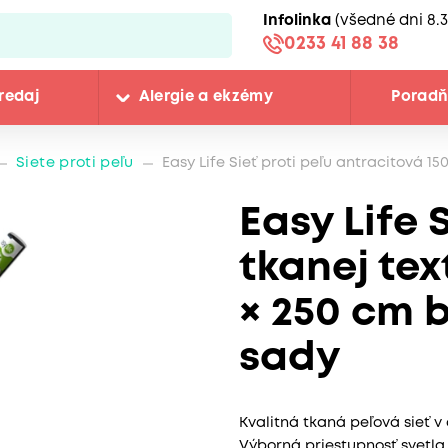
Infolinka
(všedné dni 8.3
0233 41 88 38
redaj
Alergie a ekzémy
Porad
Siete proti peľu
Easy Life Sieť proti peľu antracitová 15
Easy Life S
tkanej tex
× 250 cm 
sady
Kvalitná tkaná peľová sieť v
Výborná priestupnosť svetla.