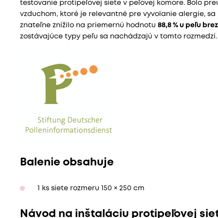
testovanie protipeľovej siete v peľovej komore. Bolo p
vzduchom, ktoré je relevantné pre vyvolanie alergie, sa 
znateľne znížilo na priemernú hodnotu
88,8 % u peľu brez
zostávajúce typy peľu sa nachádzajú v tomto rozmedzí.
Balenie obsahuje
1 ks siete rozmeru 150 × 250 cm
Návod na inštaláciu protipeľovej sie