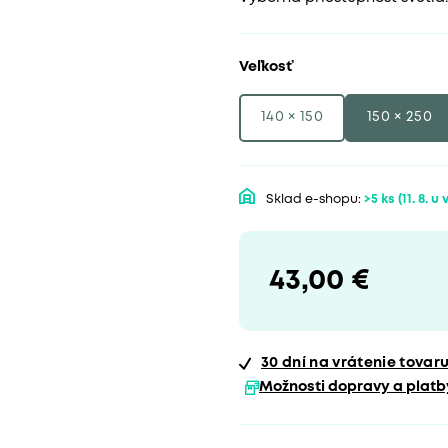
Veľkosť
140 × 150
150 × 250
Sklad e-shopu:
>5 ks
(11. 8. u
43,00 €
30 dní
na vrátenie tovar
Možnosti dopravy a platb