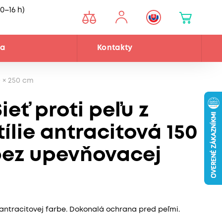
0–16 h)
ňa
Kontakty
0 × 250 cm
ieť proti peľu z
tílie antracitová 150
bez upevňovacej
 antracitovej farbe. Dokonalá ochrana pred peľmi.