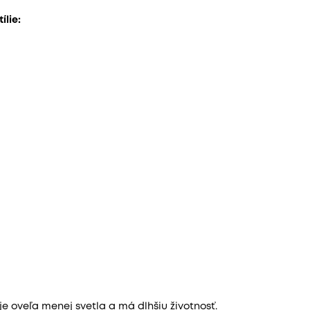
ílie:
je oveľa menej svetla a má dlhšiu životnosť.