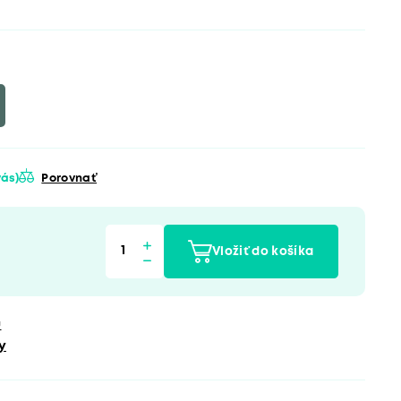
 vás)
Porovnať
Vložiť do košíka
u
y