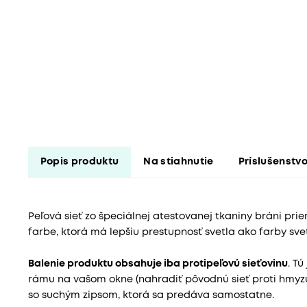
Popis produktu
Na stiahnutie
Príslušenstv
Peľová sieť zo špeciálnej atestovanej tkaniny bráni prien
farbe, ktorá má lepšiu prestupnosť svetla ako farby svet
Balenie produktu obsahuje iba protipeľovú sieťovinu
. T
rámu na vašom okne (nahradiť pôvodnú sieť proti hmy
so suchým zipsom, ktorá sa predáva samostatne.