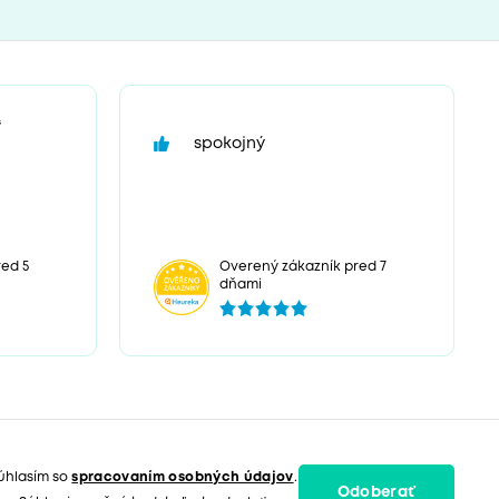
“
spokojný
ed 5
Overený zákazník pred 7
dňami
úhlasím so
spracovaním osobných údajov
.
Odoberať