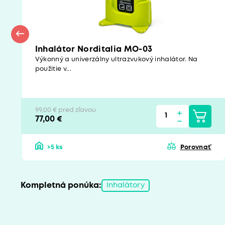
Inhalátor Norditalia MO-03
Výkonný a univerzálny ultrazvukový inhalátor. Na
použitie v...
99,00 € pred zľavou
77,00 €
>5 ks
Porovnať
Kompletná ponúka:
Inhalátory