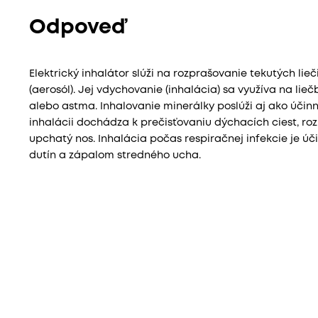
Odpoveď
Elektrický inhalátor slúži na rozprašovanie tekutých li
(aerosól). Jej vdychovanie (inhalácia) sa využíva na lie
alebo astma. Inhalovanie minerálky poslúži aj ako účinn
inhalácii dochádza k prečisťovaniu dýchacích ciest, roz
upchatý nos. Inhalácia počas respiračnej infekcie je úč
dutín a zápalom stredného ucha.