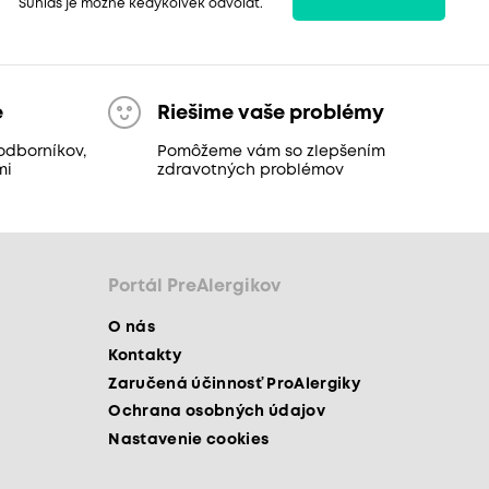
Súhlas je možné kedykoľvek odvolať.
e
Riešime vaše problémy
odborníkov,
Pomôžeme vám so zlepšením
mi
zdravotných problémov
Portál PreAlergikov
O nás
Kontakty
Zaručená účinnosť ProAlergiky
Ochrana osobných údajov
Nastavenie cookies