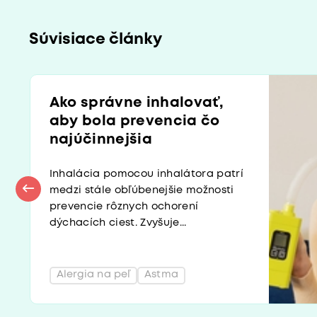
Súvisiace články
Ako správne inhalovať,
aby bola prevencia čo
najúčinnejšia
Inhalácia pomocou inhalátora patrí
medzi stále obľúbenejšie možnosti
prevencie rôznych ochorení
dýchacích ciest. Zvyšuje...
Alergia na peľ
Astma