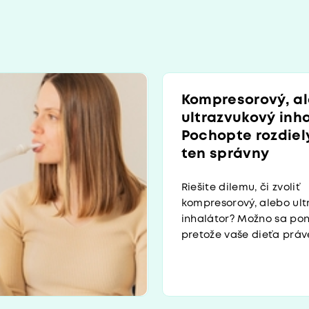
Kompresorový, a
ultrazvukový inh
Pochopte rozdiely
ten správny
Riešite dilemu, či zvoliť
kompresorový, alebo ult
inhalátor? Možno sa pon
pretože vaše dieťa práve 