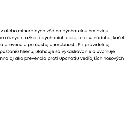
ečiv alebo minerálnych vôd na dýchateľnú hmlovinu
čbu rôznych ťažkostí dýchacích ciest, ako sú nádcha, kašeľ
á prevencia pri častej chorobnosti. Pri pravidelnej
púšťaniu hlienu, uľahčuje sa vykašliavanie a uvoľňuje
inná aj ako prevencia proti upchatiu vedľajších nosových