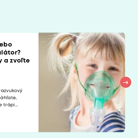
lebo
alátor?
 a zvoľte
razvukový
áhľate,
trápi...