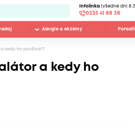
Infolinka
(všedné dni 8.3
0233 41 88 38
redaj
Alergie a ekzémy
Porad
 a kedy ho používať?
alátor a kedy ho