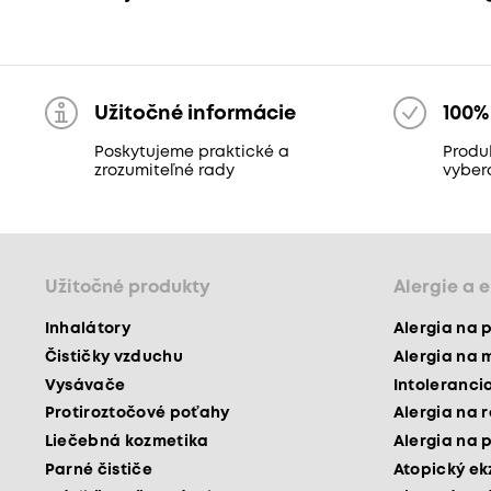
Užitočné informácie
100%
Poskytujeme praktické a
Produk
zrozumiteľné rady
vyber
Užitočné produkty
Alergie a 
Inhalátory
Alergia na 
Čističky vzduchu
Alergia na 
Vysávače
Intoleranci
Protiroztočové poťahy
Alergia na 
Liečebná kozmetika
Alergia na 
Parné čističe
Atopický e