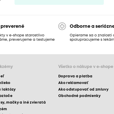
 preverené
Odborne a seriózn
ty v e-shope starostlivo
Opierame sa o znalosti 
áme, preverujeme a testujeme
spolupracujeme s lekár
ekzémy
Všetko o nákupe v e-shope
peľ
Doprava a platba
mlieko
Ako reklamovať
a laktózy
Ako odstupovať od zmluvy
roztoče
Obchodné podmienky
psy, mačky a iné zvieratá
kzém