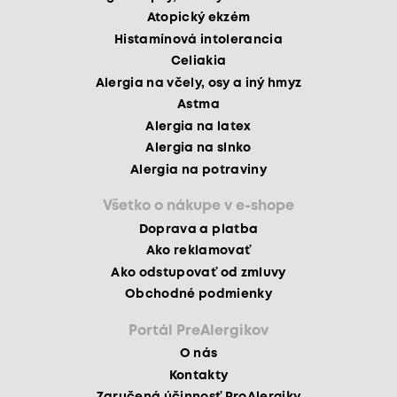
Atopický ekzém
Histamínová intolerancia
Celiakia
Alergia na včely, osy a iný hmyz
Astma
Alergia na latex
Alergia na slnko
Alergia na potraviny
Všetko o nákupe v e-shope
Doprava a platba
Ako reklamovať
Ako odstupovať od zmluvy
Obchodné podmienky
Portál PreAlergikov
O nás
Kontakty