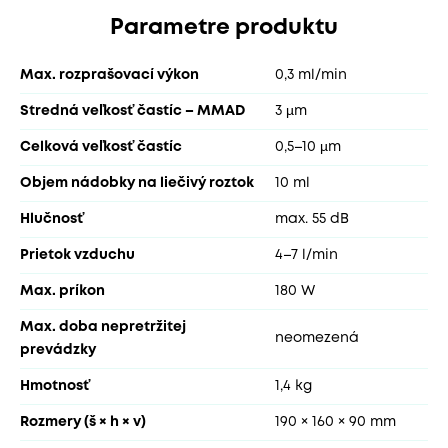
Parametre produktu
Max. rozprašovací výkon
0,3 ml/min
Stredná veľkosť častíc – MMAD
3 µm
Celková veľkosť častíc
0,5–10 µm
Objem nádobky na liečivý roztok
10 ml
Hlučnosť
max. 55 dB
Prietok vzduchu
4–7 l/min
Max. príkon
180 W
Max. doba nepretržitej
neomezená
prevádzky
Hmotnosť
1,4 kg
Rozmery (š × h × v)
190 × 160 × 90 mm