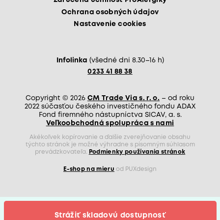
Zaručená účinnosť ProAlergiky
Ochrana osobných údajov
Nastavenie cookies
Infolinka
(všedné dni 8.30–16 h)
0233 41 88 38
Copyright © 2026
CM Trade Via s. r. o.
– od roku
2022 súčasťou českého investičného fondu ADAX
Fond firemného nástupníctva SICAV, a. s.
Veľkoobchodná spolupráca s nami
Akékoľvek kopírovanie a ďalšie zverejňovanie obsahu
týchto stránok je možné výhradne s písomným súhlasom
prevádzkovateľa.
Podmienky používania stránok
E-shop na mieru
od PUXdesign
Strážiť skladovú dostupnosť