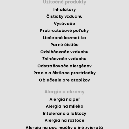
Užitočné produkty
Inhalátory
Čističky vzduchu
Vysávače
Protiroztočové poťahy
Liečebná kozmetika
Parné čističe
Odvlhčovače vzduchu
Zvlhčovače vzduchu
Odstraňovače alergénov
Pracie a čistiace prostriedky
Oblečenie pre atopikov
Alergie a ekzémy
Alergia na peľ
Alergia na mlieko
Intolerancia laktózy
Alergia na roztoče
Alergia na psy, mačky a iné zvieratá