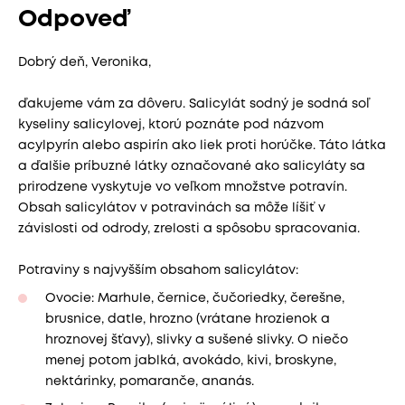
Odpoveď
Dobrý deň, Veronika,
ďakujeme vám za dôveru. Salicylát sodný je sodná soľ
kyseliny salicylovej, ktorú poznáte pod názvom
acylpyrín alebo aspirín ako liek proti horúčke. Táto látka
a ďalšie príbuzné látky označované ako salicyláty sa
prirodzene vyskytuje vo veľkom množstve potravín.
Obsah salicylátov v potravinách sa môže líšiť v
závislosti od odrody, zrelosti a spôsobu spracovania.
Potraviny s najvyšším obsahom salicylátov:
Ovocie: Marhule, černice, čučoriedky, čerešne,
brusnice, datle, hrozno (vrátane hrozienok a
hroznovej šťavy), slivky a sušené slivky. O niečo
menej potom jablká, avokádo, kivi, broskyne,
nektárinky, pomaranče, ananás.