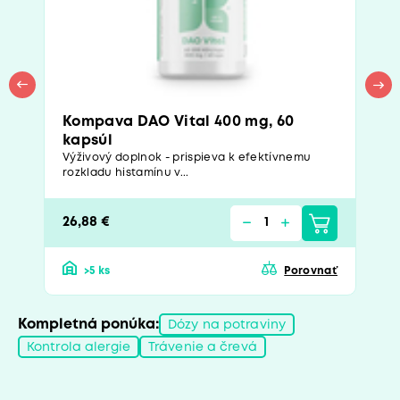
Kompava DAO Vital 400 mg, 60
kapsúl
Výživový doplnok - prispieva k efektívnemu
rozkladu histamínu v...
26,88 €
>5 ks
Porovnať
Kompletná ponúka:
Dózy na potraviny
Kontrola alergie
Trávenie a črevá