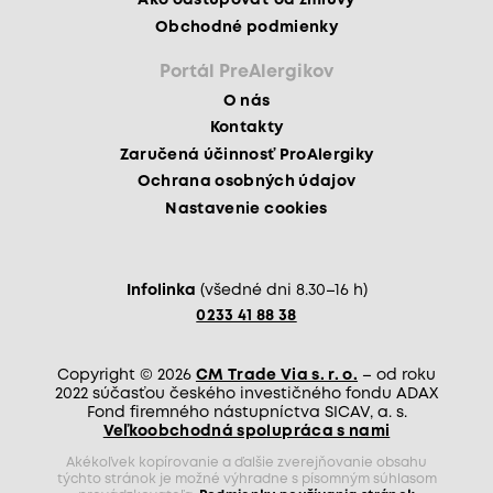
Ako odstupovať od zmluvy
Obchodné podmienky
Portál PreAlergikov
O nás
Kontakty
Zaručená účinnosť ProAlergiky
Ochrana osobných údajov
Nastavenie cookies
Infolinka
(všedné dni 8.30–16 h)
0233 41 88 38
Copyright © 2026
CM Trade Via s. r. o.
– od roku
2022 súčasťou českého investičného fondu ADAX
Fond firemného nástupníctva SICAV, a. s.
Veľkoobchodná spolupráca s nami
Akékoľvek kopírovanie a ďalšie zverejňovanie obsahu
týchto stránok je možné výhradne s písomným súhlasom