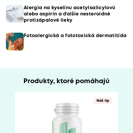
Alergia na kyselinu acetylsalicylovú
alebo aspirín a ďalšie nesteroidné
protizápalové lieky
Fotoalergická a fototoxická dermatitída
Produkty, ktoré pomáhajú
Náš tip