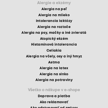
Alergie a ekzémy
Alergia na peľ
Alergia na mlieko
Intolerancia laktózy
Alergia na roztoče
Alergia na psy, mačky a iné zvieratá
Atopický ekzém
Histamínová intolerancia
Celiakia
Alergia na včely, osy a iný hmyz
Astma
Alergia na latex
Alergia na slnko
Alergia na potraviny
Všetko o nákupe v e-shope
Doprava a platba
Ako reklamovať