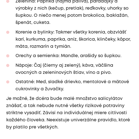
Zelenina: Paprika (najmä pálivá), paradajky a
výrobky z nich (kečup, pretlak), reďkovky, uhorky so
šupkou. O niečo menej potom brokolica, baklažán,
špenát, cuketa.
Korenie a bylinky: Takmer všetky korenia, obzvlášť
karí, kurkuma, paprika, aníz, škorica, klinčeky, kôpor,
mäta, rozmarín a tymián.
Orechy a semienka: Mandle, arašidy so šupkou.
Nápoje: Čaj (čierny aj zelený), káva, väčšina
ovocných a zeleninových štiav, víno a pivo.
Ostatné: Med, sladké drievko, mentolové a mätové
cukrovinky a žuvačky.
Je možné, že dcéra bude malé množstvo salicylátov
znášať, a tak nebude nutné všetky rizikové potraviny
striktne vysadiť. Závisí na individuálnej miere citlivosti
každého človeka. Neexistuje univerzálne pravidlo, ktoré
by platilo pre všetkých.