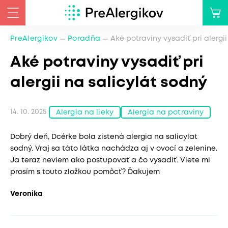
PreAlergikov
Poradňa
Aké potraviny vysadiť pri alergi
Aké potraviny vysadiť pri
alergii na salicylát sodný
14. 10. 2025
Alergia na lieky
Alergia na potraviny
Dobrý deň, Dcérke bola zistená alergia na salicylat
sodný. Vraj sa táto látka nachádza aj v ovocí a zelenine.
Ja teraz neviem ako postupovať a čo vysadiť. Viete mi
prosím s touto zložkou pomôcť? Ďakujem
Veronika