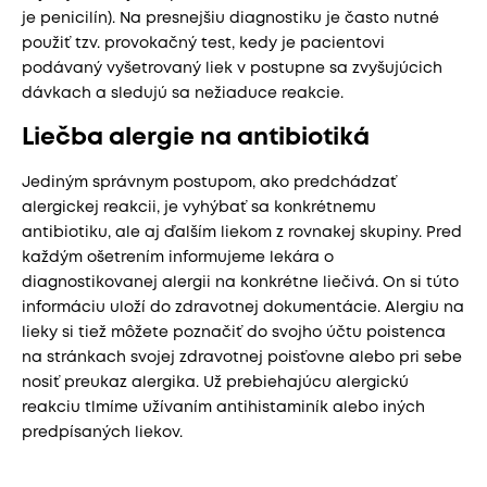
je penicilín). Na presnejšiu diagnostiku je často nutné
použiť tzv. provokačný test, kedy je pacientovi
podávaný vyšetrovaný liek v postupne sa zvyšujúcich
dávkach a sledujú sa nežiaduce reakcie.
Liečba alergie na antibiotiká
Jediným správnym postupom, ako predchádzať
alergickej reakcii, je vyhýbať sa konkrétnemu
antibiotiku, ale aj ďalším liekom z rovnakej skupiny. Pred
každým ošetrením informujeme lekára o
diagnostikovanej alergii na konkrétne liečivá. On si túto
informáciu uloží do zdravotnej dokumentácie. Alergiu na
lieky si tiež môžete poznačiť do svojho účtu poistenca
na stránkach svojej zdravotnej poisťovne alebo pri sebe
nosiť preukaz alergika. Už prebiehajúcu alergickú
reakciu tlmíme užívaním antihistaminík alebo iných
predpísaných liekov.