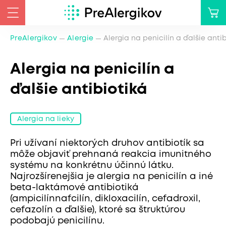
PreAlergikov
Alergie
Alergia na penicilín a ďalšie anti
Alergia na penicilín a
ďalšie antibiotiká
Alergia na lieky
Pri užívaní niektorých druhov antibiotík sa
môže objaviť prehnaná reakcia imunitného
systému na konkrétnu účinnú látku.
Najrozšírenejšia je alergia na penicilín a iné
beta-laktámové antibiotiká
(ampicilínnafcilín, dikloxacilín, cefadroxil,
cefazolín a ďalšie), ktoré sa štruktúrou
podobajú penicilínu.