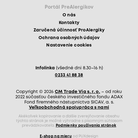
Portál PreAlergikov
O nás
Kontakty
Zaručená účinnosť ProAlergiky
Ochrana osobných údajov
Nastavenie cookies
Infolinka
(všedné dni 8.30–16 h)
0233 41 88 38
Copyright © 2026
CM Trade Via s. r. o.
– od roku
2022 súčasťou českého investičného fondu ADAX
Fond firemného nástupníctva SICAV, a. s.
Veľkoobchodná spolupráca s nami
Akékoľvek kopírovanie a ďalšie zverejňovanie obsahu
týchto stránok je možné výhradne s písomným súhlasom
prevádzkovateľa.
Podmienky používania stránok
E-shop na mieru
od PUXdesign