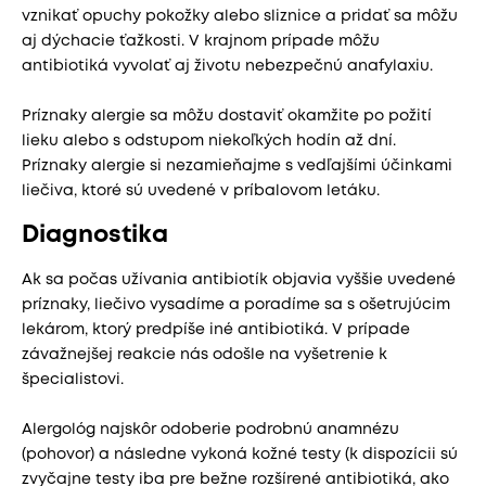
vznikať opuchy pokožky alebo sliznice a pridať sa môžu
aj dýchacie ťažkosti. V krajnom prípade môžu
antibiotiká vyvolať aj životu nebezpečnú anafylaxiu.
Príznaky alergie sa môžu dostaviť okamžite po požití
lieku alebo s odstupom niekoľkých hodín až dní.
Príznaky alergie si nezamieňajme s vedľajšími účinkami
liečiva, ktoré sú uvedené v príbalovom letáku.
Diagnostika
Ak sa počas užívania antibiotík objavia vyššie uvedené
príznaky, liečivo vysadíme a poradíme sa s ošetrujúcim
lekárom, ktorý predpíše iné antibiotiká. V prípade
závažnejšej reakcie nás odošle na vyšetrenie k
špecialistovi.
Alergológ najskôr odoberie podrobnú anamnézu
(pohovor) a následne vykoná kožné testy (k dispozícii sú
zvyčajne testy iba pre bežne rozšírené antibiotiká, ako