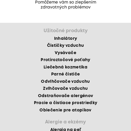
Pomôžeme vám so zlepšením
zdravotných problémov
Užitočné produkty
Inhalátory
Čističky vzduchu
Vysávače
Protiroztočové poťahy
Liečebná kozmetika
Parné čističe
Odvlhčovače vzduchu
Zvlhčovače vzduchu
Odstraňovače alergénov
Pracie a čistiace prostriedky
Oblečenie pre atopikov
Alergie a ekzémy
Alergia na peľ