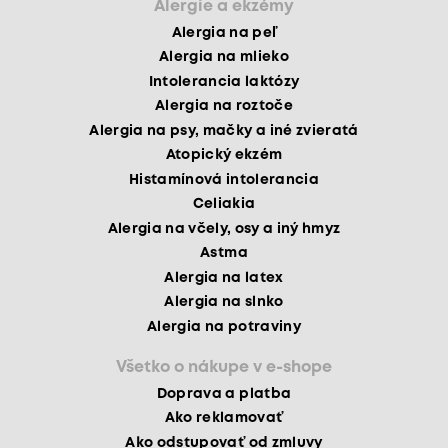
Alergie a ekzémy
Alergia na peľ
Alergia na mlieko
Intolerancia laktózy
Alergia na roztoče
Alergia na psy, mačky a iné zvieratá
Atopický ekzém
Histamínová intolerancia
Celiakia
Alergia na včely, osy a iný hmyz
Astma
Alergia na latex
Alergia na slnko
Alergia na potraviny
Všetko o nákupe v e-shope
Doprava a platba
Ako reklamovať
Ako odstupovať od zmluvy