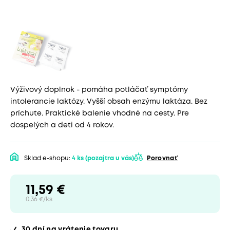
Výživový doplnok - pomáha potláčať symptómy
intolerancie laktózy. Vyšší obsah enzýmu laktáza. Bez
príchute. Praktické balenie vhodné na cesty. Pre
dospelých a deti od 4 rokov.
Sklad e-shopu:
4 ks
(pozajtra u vás)
Porovnať
11,59 €
0,36 €/ks
30 dní
na vrátenie tovaru