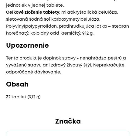
jednotiek v jednej tablete.
Celkové zloženie tablety
: mikrokryštalická celulóza,
sieťovaná sodná soľ karboxymetylcelulóza,
Polyvinylpolypyrrolidon, protihrudkujúca látka – stearan
horečnatý, koloidný oxid kremičitý. 9,12 g.
Upozornenie
Tento produkt je doplnok stravy - nenahrádza pestrú a
vyváženú stravu ani zdravý životný štýl. Neprekračujte
odporúčané dávkovanie.
Obsah
32 tabliet (9,12 g)
Značka