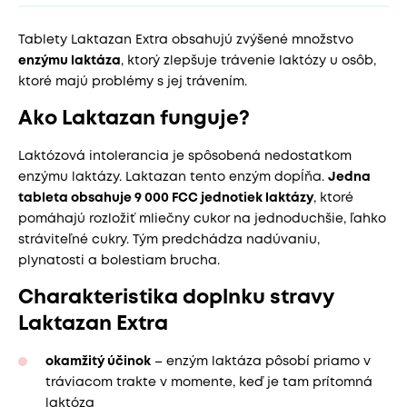
Tablety Laktazan Extra obsahujú zvýšené množstvo
enzýmu laktáza
, ktorý zlepšuje trávenie laktózy u osôb,
ktoré majú problémy s jej trávením.
Ako Laktazan funguje?
Laktózová intolerancia je spôsobená nedostatkom
enzýmu laktázy. Laktazan tento enzým dopĺňa.
Jedna
tableta obsahuje 9 000 FCC jednotiek laktázy
, ktoré
pomáhajú rozložiť mliečny cukor na jednoduchšie, ľahko
stráviteľné cukry. Tým predchádza nadúvaniu,
plynatosti a bolestiam brucha.
Charakteristika doplnku stravy
Laktazan Extra
okamžitý účinok
– enzým laktáza pôsobí priamo v
tráviacom trakte v momente, keď je tam prítomná
laktóza