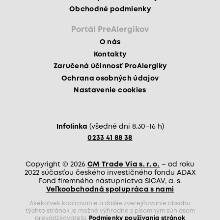
Obchodné podmienky
Portál PreAlergikov
O nás
Kontakty
Zaručená účinnosť ProAlergiky
Ochrana osobných údajov
Nastavenie cookies
Infolinka
(všedné dni 8.30–16 h)
0233 41 88 38
Copyright © 2026
CM Trade Via s. r. o.
– od roku
2022 súčasťou českého investičného fondu ADAX
Fond firemného nástupníctva SICAV, a. s.
Veľkoobchodná spolupráca s nami
Akékoľvek kopírovanie a ďalšie zverejňovanie obsahu
týchto stránok je možné výhradne s písomným súhlasom
prevádzkovateľa.
Podmienky používania stránok