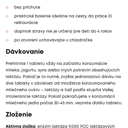
bez príchute
praktické balenie ideálne na cesty, do práce či
reštaurácie
doplnok stravy nie je určený pre deti do 4 rokov
po otvorení uchovávajte v chladničke
Dávkovanie
Prehltnite 1 tabletu vždy na začiatku konzumácie
mlieka, jogurtu, syra alebo iných potravín obsahujúcich
laktózu. Pokiaľ je to nutné, zvýšte jednorazovú dávku na
dve tablety v závislosti od množstva konzumovaného
mliečneho cukru – laktózy a tiež podľa stupňa Vašej
intolerancie laktózy. Pokiaľ pokračujete v konzumácii
mliečneho jedla počas 30-45 min. vezmite ďalšiu tabletu.
Zloženie
Aktívna zložka:
enzým laktáza 9.000 FCC laktázových