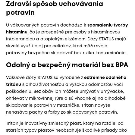
Zdravší spôsob uchovávania
potravín
U vákuovaných potravín dochádza k
spomaleniu tvorby
histamínu
, čo je prospešné pre osoby s histamínovou
intoleranciou a atopickým ekzémom. Dózy STATUS majú
skvelé využitie aj pre celiakov, ktorí môžu svoje
potraviny bezpečne skladovať bez rizika kontaminácie.
Odolný a bezpečný materiál bez BPA
Vákuové dózy STATUS sú vyrobené z
extrémne odolného
tritánu
s dlhou životnosťou a vysokou odolnosťou voči
poškodeniu. Bez obáv ich môžete umývať v umývačke,
ohrievať v mikrovlnnej rúre a sú vhodné aj na dlhodobé
skladovanie potravín v mrazničke. Tritan navyše
nenasáva pachy a farby zo skladovaných potravín.
Tritan je inovatívny zmiešaný plast, ktorý na rozdiel od
starších typov plastov neobsahuje škodlivé prísady ako