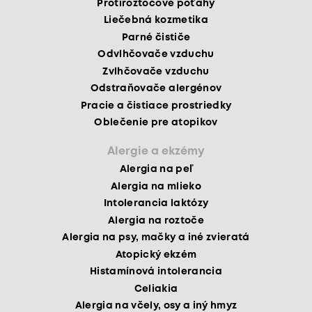
Protiroztočové poťahy
Liečebná kozmetika
Parné čističe
Odvlhčovače vzduchu
Zvlhčovače vzduchu
Odstraňovače alergénov
Pracie a čistiace prostriedky
Oblečenie pre atopikov
Alergie a ekzémy
Alergia na peľ
Alergia na mlieko
Intolerancia laktózy
Alergia na roztoče
Alergia na psy, mačky a iné zvieratá
Atopický ekzém
Histamínová intolerancia
Celiakia
Alergia na včely, osy a iný hmyz