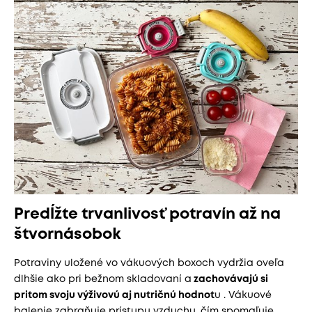
Predĺžte trvanlivosť potravín až na
štvornásobok
Potraviny uložené vo vákuových boxoch vydržia oveľa
dlhšie ako pri bežnom skladovaní a
zachovávajú si
pritom svoju výživovú aj nutričnú hodnot
u . Vákuové
balenie zabraňuje prístupu vzduchu, čím spomaľuje