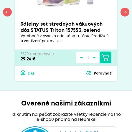
3dielny set stredných vákuových
dóz STATUS Tritan 157553, zelená
Vyrobené z vysoko odolného tritánu. Predlžujú
trvanlivosť potravín....
37,70 € pred zľavou
29,24 €
2 ks
Porovnať
Overené našimi zákazníkmi
Kliknutím na pečať zobrazíte všetky recenzie nášho
e-shopu priamo na Heureke