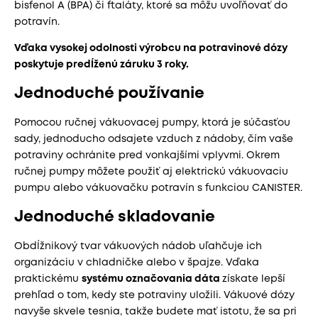
bisfenol A (BPA) či ftaláty, ktoré sa môžu uvoľňovať do
potravín.
Vďaka vysokej odolnosti výrobcu na potravinové dózy
poskytuje predĺženú záruku 3 roky.
Jednoduché používanie
Pomocou ručnej vákuovacej pumpy, ktorá je súčasťou
sady, jednoducho odsajete vzduch z nádoby, čím vaše
potraviny ochránite pred vonkajšími vplyvmi. Okrem
ručnej pumpy môžete použiť aj elektrickú vákuovaciu
pumpu alebo vákuovačku potravín s funkciou CANISTER.
Jednoduché skladovanie
Obdĺžnikový tvar vákuových nádob uľahčuje ich
organizáciu v chladničke alebo v špajze. Vďaka
praktickému
systému označovania dáta
získate lepší
prehľad o tom, kedy ste potraviny uložili. Vákuové dózy
navyše skvele tesnia, takže budete mať istotu, že sa pri