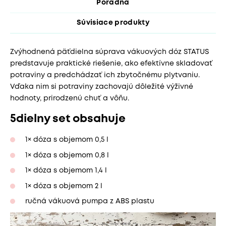
Poradňa
Súvisiace produkty
Zvýhodnená päťdielna súprava vákuových dóz STATUS
predstavuje praktické riešenie, ako efektívne skladovať
potraviny a predchádzať ich zbytočnému plytvaniu.
Vďaka nim si potraviny zachovajú dôležité výživné
hodnoty, prirodzenú chuť a vôňu.
5dielny set obsahuje
1× dóza s objemom 0,5 l
1× dóza s objemom 0,8 l
1× dóza s objemom 1,4 l
1× dóza s objemom 2 l
ručná vákuová pumpa z ABS plastu