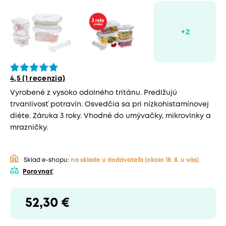
4,5 (1 recenzia)
Vyrobené z vysoko odolného tritánu. Predlžujú
trvanlivosť potravín. Osvedčia sa pri nízkohistamínovej
diéte. Záruka 3 roky. Vhodné do umývačky, mikrovlnky a
mrazničky.
Sklad e-shopu:
na sklade u dodávateľa
(okolo 18. 8. u vás)
Porovnať
52,30 €