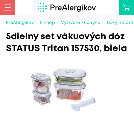
PreAlergikov
E-shop
Výživa a kuchyňa
Dózy na pot
5dielny set vákuových dóz
STATUS Tritan 157530, biela