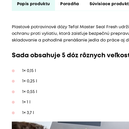
Popis produktu
Poradňa
Súvisiace produk
Plastové potravinové dózy Tefal Master Seal Fresh udrži
ochranu proti vyliatiu, ktorá zaisťuje bezpečnú preprav
skladovanie a pohodlné prenášanie jedla do práce aj do
Sada obsahuje 5 dóz rôznych veľkost
1× 0,15 l
1× 0,25 l
1× 0,55 l
1× 1 l
1× 3,7 l