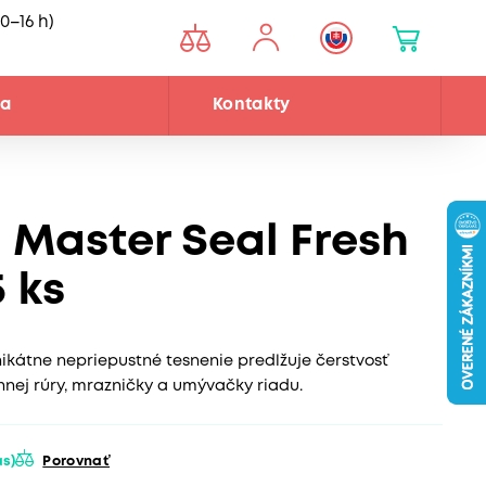
0–16 h)
ňa
Kontakty
l Master Seal Fresh
 ks
ikátne nepriepustné tesnenie predlžuje čerstvosť
nnej rúry, mrazničky a umývačky riadu.
ás)
Porovnať