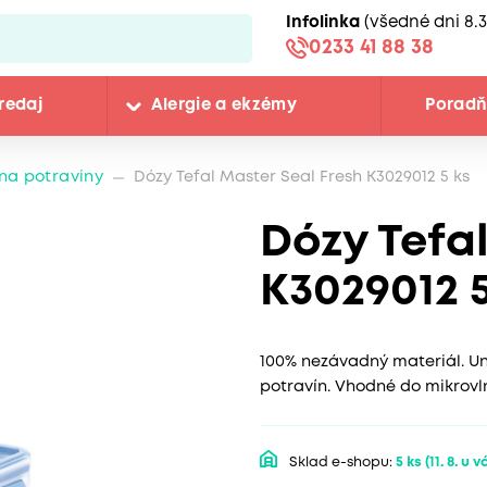
Infolinka
(všedné dni 8.3
0233 41 88 38
redaj
Alergie a ekzémy
Porad
na potraviny
Dózy Tefal Master Seal Fresh K3029012 5 ks
Dózy Tefa
K3029012 5
100% nezávadný materiál. Un
potravín. Vhodné do mikrovl
Sklad e-shopu:
5 ks
(11. 8. u v