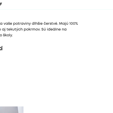
ty
a vaše potraviny dlhšie čerstvé. Majú 100%
u aj tekutých pokrmov. Sú ideálne na
 školy.
í