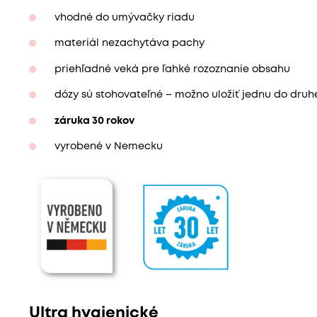
vhodné do umývačky riadu
materiál nezachytáva pachy
priehľadné veká pre ľahké rozoznanie obsahu
dózy sú stohovateľné – možno uložiť jednu do druh
záruka 30 rokov
vyrobené v Nemecku
Ultra hygienické