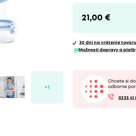
21,00 €
30 dní
na vrátenie tovar
Možnosti dopravy a platb
Chcete si d
odborne por
0233 41 