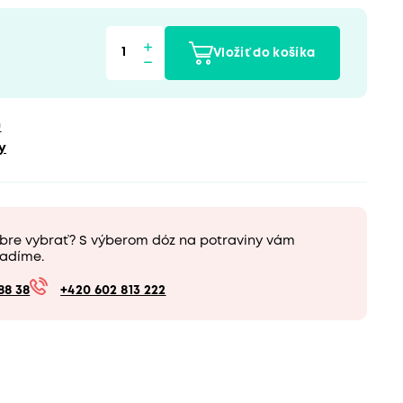
Vložiť do košíka
u
y
obre vybrať? S výberom dóz na potraviny vám
adíme.
88 38
+420 602 813 222