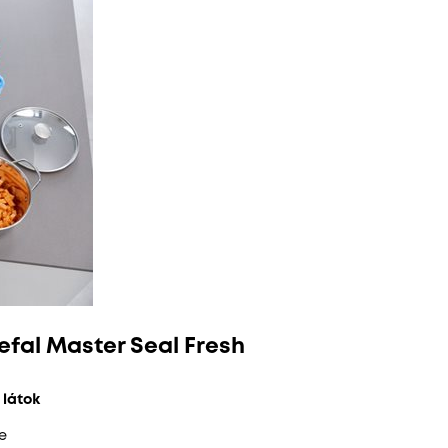
efal Master Seal Fresh
 látok
e