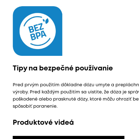
Tipy na bezpečné používanie
Pred prvým použitím dôkladne dózu umyte a prepláchnite
výroby. Pred každým použitím sa uistite, že dóza je spr
poškodené alebo prasknuté dózy, ktoré môžu ohroziť b
spôsobiť poranenie.
Produktové videá