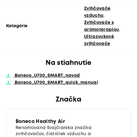
Zvlhčovače
vzduchu
,
Zvlhčovače s
Kategórie
arómoterapiou
,
Ultrazvukové
zvlhčovače
Na stiahnutie
Boneco_U700_SMART_navod
Boneco_U700_SMART_quick_manual
Značka
Boneco Healthy Air
Renomovaná švajčiarska značka
zvlhčovačov, čističiek vzduchu a