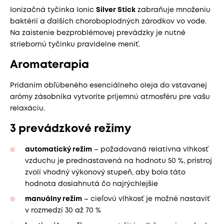
Ionizačná tyčinka Ionic
Silver Stick
zabraňuje množeniu
baktérií a ďalších choroboplodných zárodkov vo vode.
Na zaistenie bezproblémovej prevádzky je nutné
striebornú tyčinku pravidelne meniť.
Aromaterapia
Pridaním obľúbeného esenciálneho oleja do vstavanej
arómy zásobníka vytvoríte príjemnú atmosféru pre vašu
relaxáciu.
3 prevádzkové režimy
automatický režim
– požadovaná relatívna vlhkosť
vzduchu je prednastavená na hodnotu 50 %, prístroj
zvolí vhodný výkonový stupeň, aby bola táto
hodnota dosiahnutá čo najrýchlejšie
manuálny režim
– cieľovú vlhkosť je možné nastaviť
v rozmedzí 30 až 70 %