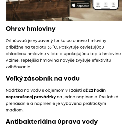
Ohrev hmloviny
​Zvlhčovač je vybavený funkciou ohrevu hmloviny
približne na teplotu 35 °C. Poskytuje osviežujúcu
chladivou hmlovinu v lete a upokojujúcu teplú hmlovinu
v zime. Teplejšia hmlovina navyše zvyšuje efektivitu
zvlhčovania.
Veľký zásobník na vodu
Nádržka na vodu s objemom 9 l zaistí
až 22 hodín
neprerušenej prevádzky
na jedno naplnenie. Pre ľahké
prenášanie a naplnenie je vybavená praktickým
madlom.
Antibakteriálna úprava vody