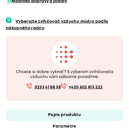
Možnosti dopravy a platby
Vyberajte zvlhčovač vzduchu múdro podľa
nákupného radcu
Chcete si dobre vybrať? S výberom zvlhčovača
vzduchu vám odborne poradíme.
0233 41 88 38
+420 602 813 222
Popis produktu
Parametre