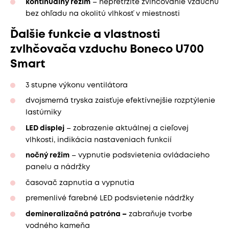
kontinuálny režim
– nepretržité zvlhčovanie vzduchu
bez ohľadu na okolitú vlhkosť v miestnosti
Ďalšie funkcie a vlastnosti
zvlhčovača vzduchu Boneco U700
Smart
3 stupne výkonu ventilátora
dvojsmerná tryska zaisťuje efektívnejšie rozptýlenie
lastúrniky
LED displej
– zobrazenie aktuálnej a cieľovej
vlhkosti, indikácia nastaveniach funkcií
nočný režim
– vypnutie podsvietenia ovládacieho
panelu a nádržky
časovač zapnutia a vypnutia
premenlivé farebné LED podsvietenie nádržky
demineralizačná patróna –
zabraňuje tvorbe
vodného kameňa