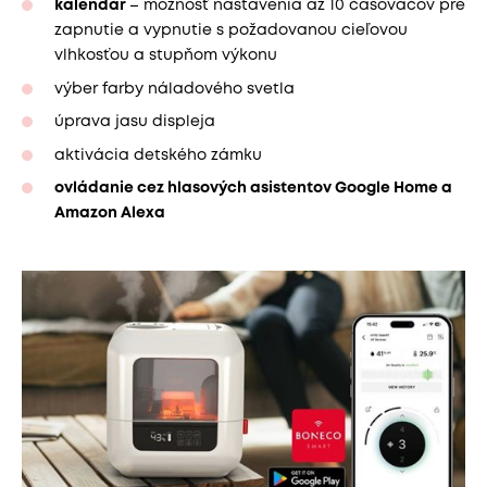
kalendár
– možnosť nastavenia až 10 časovačov pre
zapnutie a vypnutie s požadovanou cieľovou
vlhkosťou a stupňom výkonu
výber farby náladového svetla
úprava jasu displeja
aktivácia detského zámku
ovládanie cez hlasových asistentov Google Home a
Amazon Alexa