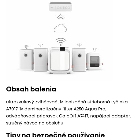
Obsah balenia
ultrazvukový zvlhčovač, 1× ionizačná strieborná tyčinka
A7017, 1× demineralizačný filter A250 Aqua Pro,
odvápňovací prípravok CalcOff A7417, napájací adaptér,
stručný návod na obsluhu
Tipy na bezpečné používanie