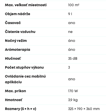
Max. veľkosť miestnosti
100 m²
Objem nádrže
9 l
Časovač
ano
Čistenie vzduchu
ne
Nočný režim
áno
Arómoterapia
áno
Hlučnosť
35 dB
Počet stupňov výkonu
3
Ovládanie cez mobilnú
ano
aplikáciu
Max. príkon
170 W
Hmotnosť
3,9 kg
Rozmery (š × h × v)
325 × 190 × 360 mm