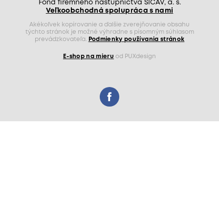
Fond firemného nástupníctva SICAV, a. s.
Veľkoobchodná spolupráca s nami
Akékoľvek kopírovanie a ďalšie zverejňovanie obsahu
týchto stránok je možné výhradne s písomným súhlasom
prevádzkovateľa.
Podmienky používania stránok
E-shop na mieru
od PUXdesign