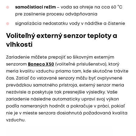
samočistiaci režim
– voda sa ohreje na cca 60 °C
pre zosilnenie procesu odvápňovania
signalizácia nedostatku vody v nádržke a čistenie
Voliteľný externý senzor teploty a
vlhkosti
Zariadenie môžete prepojiť so šikovným externým
senzorom
Boneco X50
(voliteľné príslušenstvo), ktorý
meria kvalitu vzduchu priamo tam, kde skutočne trávite
čas. Zatiaľ čo vstavané senzory môžu byť ovplyvnené
prevádzkou samotného prístroja, externý senzor meria
nezávisle a poskytuje tak presnejšie výsledky. Vaše
zariadenie následne automaticky upraví svoj výkon
podľa nameraných hodnôt a pokračuje v práci, pokiaľ
nie je v mieste senzora dosiahnutá požadovaná kvalita
vzduchu.