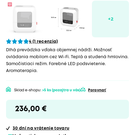
4 (1 recenzia)
Dlhá prevádzka vďaka objemnej nádrži. Možnosť
ovládania mobilom cez Wi-Fi. Teplá a studená hmlovina.
Samočistiaci režim. Farebné LED podsvietenie.
Aromaterapia.
Sklad e-shopu:
>5 ks
(pozajtra u vás)
Porovnať
236,00 €
30 dní
na vrátenie tovaru