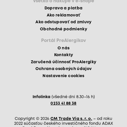
Všetko o nákupe v e-shope
Doprava a platba
Ako reklamovať
Ako odstupovať od zmluvy
Obchodné podmienky
Portál PreAlergikov
O nás
Kontakty
Zaručená účinnosť ProAlergiky
Ochrana osobných údajov
Nastavenie cookies
Infolinka
(všedné dni 8.30–16 h)
0233 41 88 38
Copyright © 2026
CM Trade Via s. r. o.
– od roku
2022 súčasťou českého investičného fondu ADAX