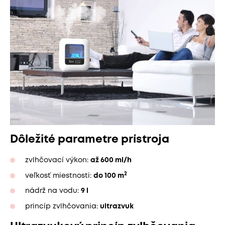
Dôležité parametre prístroja
zvlhčovací výkon:
až 600 ml/h
2
veľkosť miestnosti:
do 100 m
nádrž na vodu:
9 l
princíp zvlhčovania:
ultrazvuk