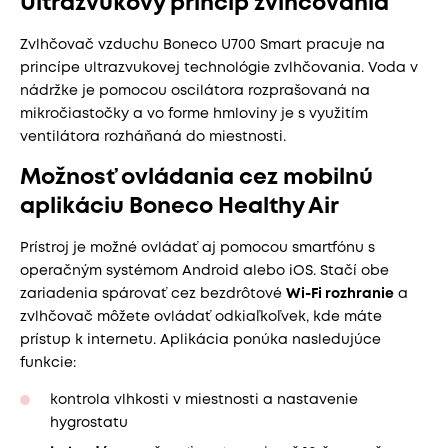
Ultrazvukový princíp zvlhčovania
Zvlhčovač vzduchu Boneco U700 Smart pracuje na
princípe ultrazvukovej technológie zvlhčovania. Voda v
nádržke je pomocou oscilátora rozprašovaná na
mikročiastočky a vo forme hmloviny je s využitím
ventilátora rozháňaná do miestnosti.
Možnosť ovládania cez mobilnú
aplikáciu Boneco Healthy Air
Prístroj je možné ovládať aj pomocou smartfónu s
operačným systémom Android alebo iOS. Stačí obe
zariadenia spárovať cez bezdrôtové
Wi-Fi rozhranie
a
zvlhčovač môžete ovládať odkiaľkoľvek, kde máte
prístup k internetu. Aplikácia ponúka nasledujúce
funkcie:
kontrola vlhkosti v miestnosti a nastavenie
hygrostatu