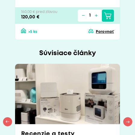
160,00 € pred zľavou
120,00 €
>5 ks
Porovnať
Súvisiace články
Recenzie a testy