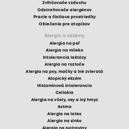
Zvlhčovače vzduchu
Odstraňovače alergénov
Pracie a čistiace prostriedky
Oblečenie pre atopikov
Alergie a ekzémy
Alergia na peľ
Alergia na mlieko
Intolerancia laktózy
Alergia na roztoče
Alergia na psy, mačky a iné zvieratá
Atopický ekzém
Histamínová intolerancia
Celiakia
Alergia na včely, osy a iný hmyz
Astma
Alergia na latex
Alergia na slnko
Alergia na potraviny