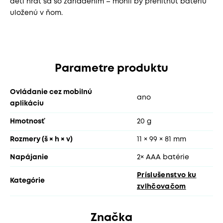
deti hrať sa so zariadením – mohli by prehltnúť batériu
uloženú v ňom.
Parametre produktu
Ovládanie cez mobilnú
ano
aplikáciu
Hmotnosť
20 g
Rozmery (š × h × v)
11 × 99 × 81 mm
Napájanie
2× AAA batérie
Príslušenstvo ku
Kategórie
zvlhčovačom
Značka