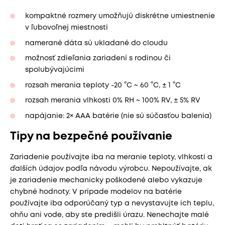
kompaktné rozmery umožňujú diskrétne umiestnenie
v ľubovoľnej miestnosti
namerané dáta sú ukladané do cloudu
možnosť zdieľania zariadení s rodinou či
spolubývajúcimi
rozsah merania teploty -20 °C ~ 60 °C, ± 1 °C
rozsah merania vlhkosti 0% RH ~ 100% RV, ± 5% RV
napájanie: 2× AAA batérie (nie sú súčasťou balenia)
Tipy na bezpečné používanie
Zariadenie používajte iba na meranie teploty, vlhkosti a
ďalších údajov podľa návodu výrobcu. Nepoužívajte, ak
je zariadenie mechanicky poškodené alebo vykazuje
chybné hodnoty. V prípade modelov na batérie
používajte iba odporúčaný typ a nevystavujte ich teplu,
ohňu ani vode, aby ste predišli úrazu. Nenechajte malé