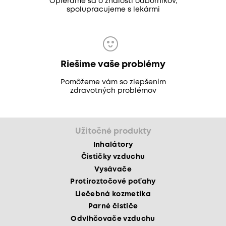
Opierame sa o znalosti odborníkov,
spolupracujeme s lekármi
Riešime vaše problémy
Pomôžeme vám so zlepšením
zdravotných problémov
Užitočné produkty
Inhalátory
Čističky vzduchu
Vysávače
Protiroztočové poťahy
Liečebná kozmetika
Parné čističe
Odvlhčovače vzduchu