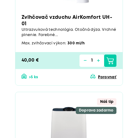
Zvlhčovač vzduchu AirKomfort UH-
01
Ultrazvuková technológia. Otočná dýza. Vrchné
plnenie. Farebné...
Max. zvlhčovací výkon:
300 ml/h
40,00 €
>5 ks
Porovnať
Náš tip
Doprava zadarmo