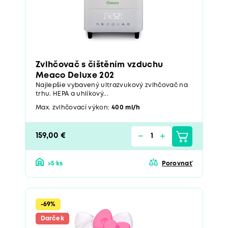
Zvlhčovač s čištěním vzduchu
Meaco Deluxe 202
Najlepšie vybavený ultrazvukový zvlhčovač na
trhu. HEPA a uhlíkový...
Max. zvlhčovací výkon:
400 ml/h
159,00 €
>5 ks
Porovnať
-69%
Darček