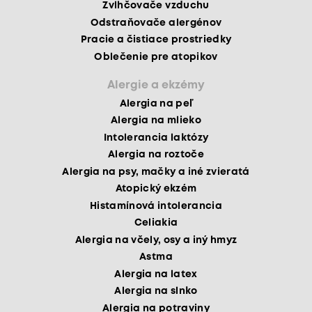
Zvlhčovače vzduchu
Odstraňovače alergénov
Pracie a čistiace prostriedky
Oblečenie pre atopikov
Alergie a ekzémy
Alergia na peľ
Alergia na mlieko
Intolerancia laktózy
Alergia na roztoče
Alergia na psy, mačky a iné zvieratá
Atopický ekzém
Histamínová intolerancia
Celiakia
Alergia na včely, osy a iný hmyz
Astma
Alergia na latex
Alergia na slnko
Alergia na potraviny