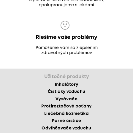
Opierame sa o znalosti odborníkov,
spolupracujeme s lekármi
Riešime vaše problémy
Pomôžeme vám so zlepšením
zdravotných problémov
Užitočné produkty
Inhalátory
Čističky vzduchu
Vysávače
Protiroztočové poťahy
Liečebná kozmetika
Parné čističe
Odvlhčovače vzduchu