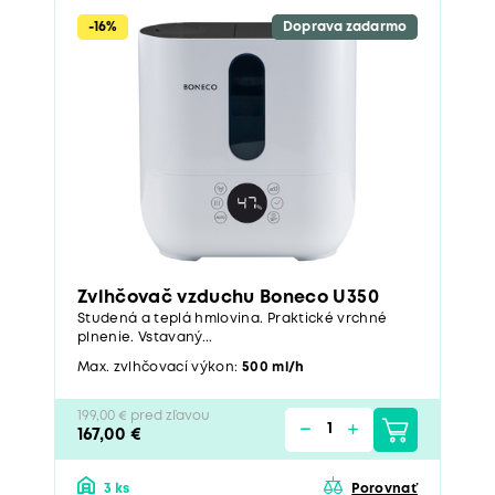
-16%
Doprava zadarmo
Zvlhčovač vzduchu Boneco U350
Studená a teplá hmlovina. Praktické vrchné
plnenie. Vstavaný...
Max. zvlhčovací výkon:
500 ml/h
199,00 € pred zľavou
167,00 €
3 ks
Porovnať