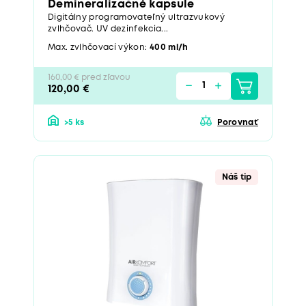
Demineralizačné kapsule
Digitálny programovateľný ultrazvukový
zvlhčovač. UV dezinfekcia...
Max. zvlhčovací výkon:
400 ml/h
160,00 € pred zľavou
120,00 €
>5 ks
Porovnať
Náš tip