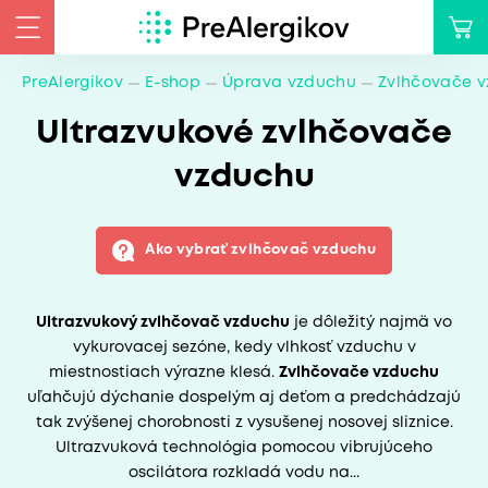
PreAlergikov
E-shop
Úprava vzduchu
Zvlhčovače 
Ultrazvukové zvlhčovače
vzduchu
Ako vybrať zvlhčovač vzduchu
Ultrazvukový zvlhčovač vzduchu
je dôležitý najmä vo
vykurovacej sezóne, kedy vlhkosť vzduchu v
miestnostiach výrazne klesá.
Zvlhčovače vzduchu
uľahčujú dýchanie dospelým aj deťom a predchádzajú
tak zvýšenej chorobnosti z vysušenej nosovej sliznice.
Ultrazvuková technológia pomocou vibrujúceho
oscilátora rozkladá vodu na...