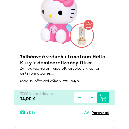
Zvlhčovač vzduchu Lanaform Hello
Kitty + demineralizačný filter
Zvlhčovač na princípe ultrazvuku v krásnom
detskom dizajne....
Max. zvlhčovací výkon:
220 ml/h
77,00 € pred zľavou
24,00 €
>5 ks
Porovnať