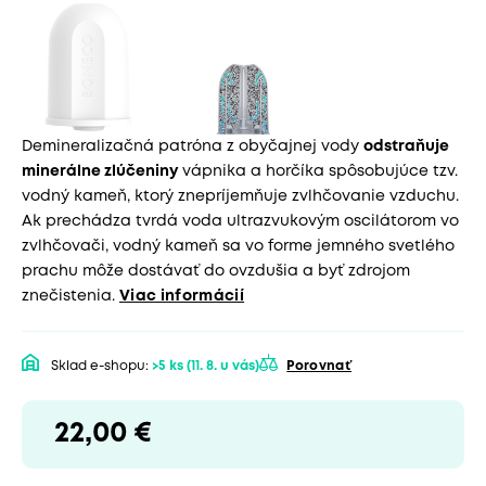
Demineralizačná patróna z obyčajnej vody
odstraňuje
minerálne zlúčeniny
vápnika a horčíka spôsobujúce tzv.
vodný kameň, ktorý znepríjemňuje zvlhčovanie vzduchu.
Ak prechádza tvrdá voda ultrazvukovým oscilátorom vo
zvlhčovači, vodný kameň sa vo forme jemného svetlého
prachu môže dostávať do ovzdušia a byť zdrojom
znečistenia.
Viac informácií
Sklad e-shopu:
>5 ks
(11. 8. u vás)
Porovnať
22,00 €