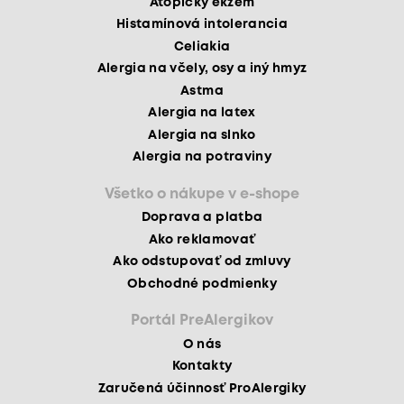
Atopický ekzém
Histamínová intolerancia
Celiakia
Alergia na včely, osy a iný hmyz
Astma
Alergia na latex
Alergia na slnko
Alergia na potraviny
Všetko o nákupe v e-shope
Doprava a platba
Ako reklamovať
Ako odstupovať od zmluvy
Obchodné podmienky
Portál PreAlergikov
O nás
Kontakty
Zaručená účinnosť ProAlergiky