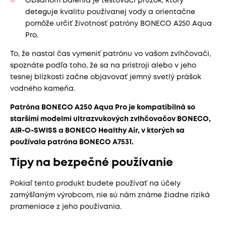
Obsahom balenia je testovací prúžok, ktorý
deteguje kvalitu používanej vody a orientačne
pomôže určiť životnosť patróny BONECO A250 Aqua
Pro.
To, že nastal čas vymeniť patrónu vo vašom zvlhčovači,
spoznáte podľa toho, že sa na prístroji alebo v jeho
tesnej blízkosti začne objavovať jemný svetlý prášok
vodného kameňa.
Patróna BONECO A250 Aqua Pro je kompatibilná so
staršími modelmi ultrazvukových zvlhčovačov BONECO,
AIR-O-SWISS a BONECO Healthy Air, v ktorých sa
používala patróna BONECO A7531.
Tipy na bezpečné používanie
Pokiaľ tento produkt budete používať na účely
zamýšľaným výrobcom, nie sú nám známe žiadne riziká
prameniace z jeho používania.