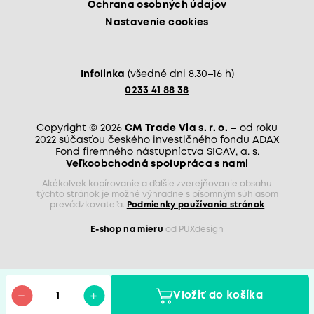
Ochrana osobných údajov
Nastavenie cookies
Infolinka
(všedné dni 8.30–16 h)
0233 41 88 38
Copyright © 2026
CM Trade Via s. r. o.
– od roku
2022 súčasťou českého investičného fondu ADAX
Fond firemného nástupníctva SICAV, a. s.
Veľkoobchodná spolupráca s nami
Akékoľvek kopírovanie a ďalšie zverejňovanie obsahu
týchto stránok je možné výhradne s písomným súhlasom
prevádzkovateľa.
Podmienky používania stránok
E-shop na mieru
od PUXdesign
Vložiť do košíka