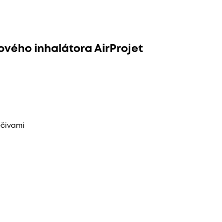
kového inhalátora AirProjet
ečivami