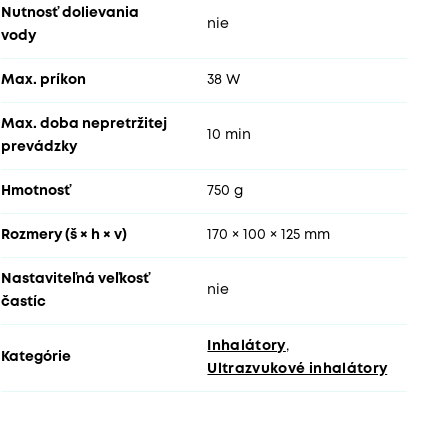
Nutnosť dolievania
nie
vody
Max. príkon
38 W
Max. doba nepretržitej
10 min
prevádzky
Hmotnosť
750 g
Rozmery (š × h × v)
170 × 100 × 125 mm
Nastaviteľná veľkosť
nie
častíc
Inhalátory
,
Kategórie
Ultrazvukové inhalátory