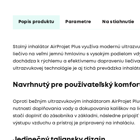
Popis produktu
Parametre
Na stiahnutie
Stolný inhalátor AirProjet Plus využíva modernú ultraz
liečivo na veľmi jemnú hmlovinu s vysokým podielom vdý
dochádza k rýchlemu a efektívnemu dopraveniu liečiva
ultrazvukovej technológie je aj tichá prevádzka inhaláto
Navrhnutý pre používateľský komfor
Oproti bežným ultrazvukovým inhalátorom AirProjet Pl
nutnosti doplňovania vody a dokupovania kalíškov na lieč
stačí doplniť do zásobníka v základni, následne pripoj
výstupu vzduchu a prístroj je pripravený na inhaláciu.
Jedinečný taliansky dizajn