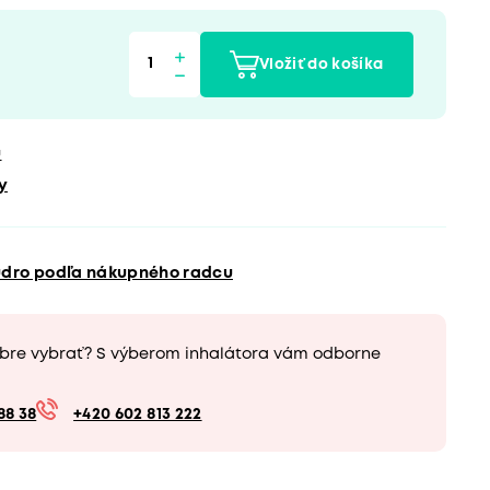
Vložiť do košíka
u
y
údro podľa nákupného radcu
obre vybrať? S výberom inhalátora vám odborne
88 38
+420 602 813 222