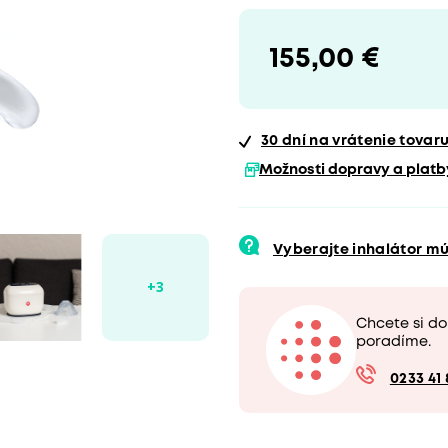
155,00 €
30 dní
na vrátenie tovar
Možnosti dopravy a platb
Vyberajte inhalátor m
Chcete si d
poradíme.
0233 41 