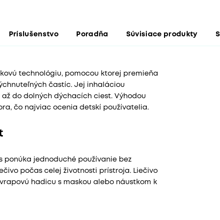
Príslušenstvo
Poradňa
Súvisiace produkty
S
vukovú technológiu, pomocou ktorej premieňa
chnuteľných častíc. Jej inhaláciou
 až do dolných dýchacích ciest. Výhodou
ra, čo najviac ocenia detskí používatelia.
t
us ponúka jednoduché používanie bez
ivo počas celej životnosti prístroja. Liečivo
iť vrapovú hadicu s maskou alebo náustkom k