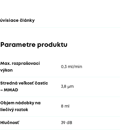
úvisiace články
Parametre produktu
Max. rozprašovací
0,3 ml/min
výkon
Stredná veľkosť častíc
3,8 µm
– MMAD
Objem nádobky na
8 ml
liečivý roztok
Hlučnosť
39 dB