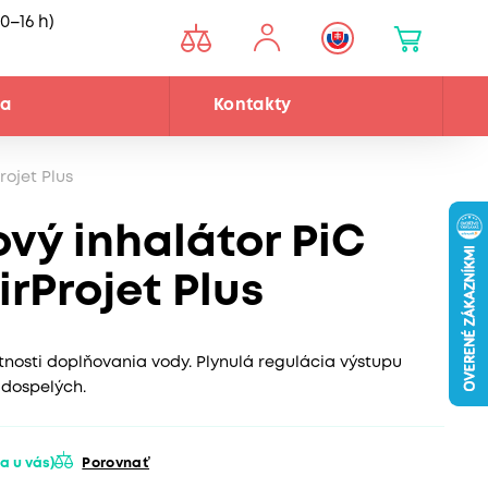
0–16 h)
ňa
Kontakty
rojet Plus
ový inhalátor PiC
irProjet Plus
osti doplňovania vody. Plynulá regulácia výstupu
 dospelých.
a u vás)
Porovnať