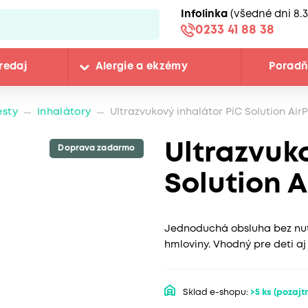
Infolinka
(všedné dni 8.3
0233 41 88 38
redaj
Alergie a ekzémy
Porad
esty
Inhalátory
Ultrazvukový inhalátor PiC Solution AirP
Ultrazvuk
Doprava zadarmo
Solution A
Jednoduchá obsluha bez nutn
hmloviny. Vhodný pre deti aj
Sklad e-shopu:
>5 ks
(pozajtr