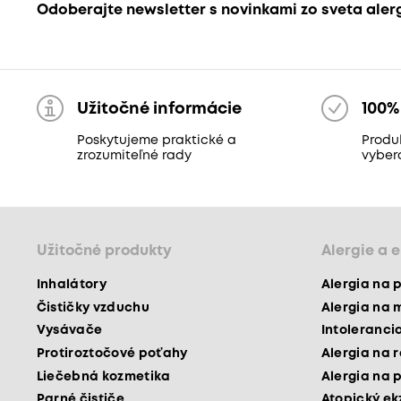
Odoberajte newsletter s novinkami zo sveta aler
Užitočné informácie
100%
Poskytujeme praktické a
Produk
zrozumiteľné rady
vyber
Užitočné produkty
Alergie a 
Inhalátory
Alergia na 
Čističky vzduchu
Alergia na 
Vysávače
Intoleranci
Protiroztočové poťahy
Alergia na 
Liečebná kozmetika
Alergia na 
Parné čističe
Atopický e