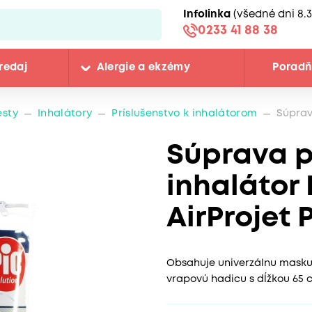
Infolinka
(všedné dni 8.3
0233 41 88 38
redaj
Alergie a ekzémy
Porad
esty
Inhalátory
Príslušenstvo k inhalátorom
Súprava
Súprava p
inhalátor 
AirProjet 
Obsahuje univerzálnu masku 
vrapovú hadicu s dĺžkou 65 