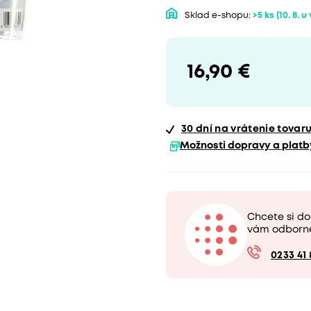
Sklad e-shopu:
>5 ks
(10. 8. u
16,90 €
30 dní
na vrátenie tovar
Možnosti dopravy a platb
Chcete si do
vám odborn
0233 41 