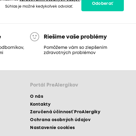
Odoberať
Súhlas je možné kedykoľvek odvolať.
e
Riešime vaše problémy
odborníkov,
Pomôžeme vám so zlepšením
mi
zdravotných problémov
Portál PreAlergikov
O nás
Kontakty
Zaručená účinnosť ProAlergiky
Ochrana osobných údajov
Nastavenie cookies