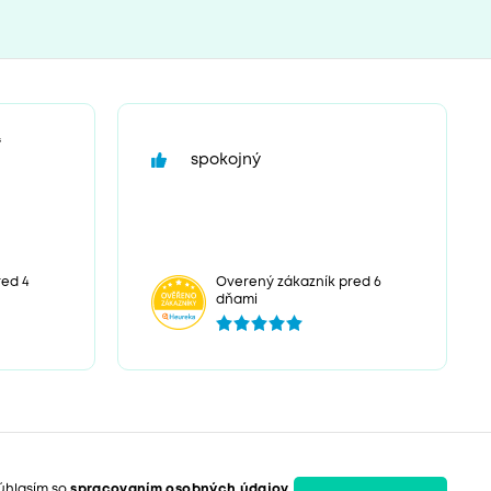
“
spokojný
ed 4
Overený zákazník pred 6
dňami
úhlasím so
spracovaním osobných údajov
.