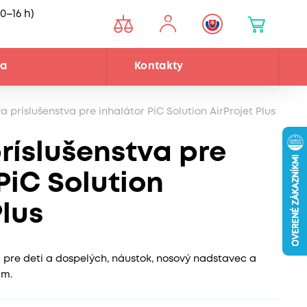
0–16 h)
ňa
Kontakty
 príslušenstva pre inhalátor PiC Solution AirProjet Plus
ríslušenstva pre
PiC Solution
Plus
pre deti a dospelých, náustok, nosový nadstavec a
cm.