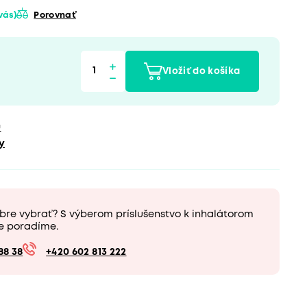
 vás)
Porovnať
Vložiť do košíka
u
y
bre vybrať? S výberom príslušenstvo k inhalátorom
e poradíme.
88 38
+420 602 813 222