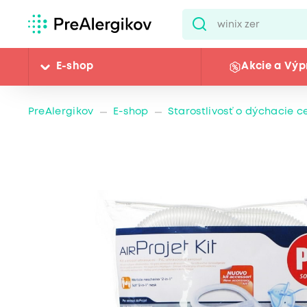
E-shop
Akcie a Výp
PreAlergikov
E-shop
Starostlivosť o dýchacie c