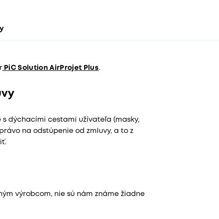
ty
r
PiC Solution AirProjet Plus
.
uvy
e s dýchacími cestami užívateľa (masky,
právo na odstúpenie od zmluvy, a to z
ť.
aným výrobcom, nie sú nám známe žiadne