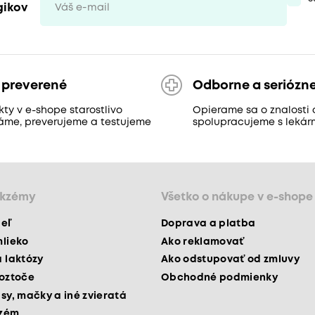
gikov
 preverené
Odborne a seriózn
ty v e-shope starostlivo
Opierame sa o znalosti 
áme, preverujeme a testujeme
spolupracujeme s lekár
ekzémy
Všetko o nákupe v e-shope
peľ
Doprava a platba
mlieko
Ako reklamovať
a laktózy
Ako odstupovať od zmluvy
roztoče
Obchodné podmienky
psy, mačky a iné zvieratá
kzém