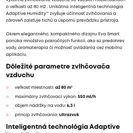
výkonné zvlhčovanie vzduchu vo väčších miestnostiach
o veľkosti až 80 m2 . Unikátna inteligentná technológia
Adaptive Humidity™ zvyšuje účinnosť zvlhčovania a
zároveň zaisťuje tichú a úspornú prevádzku prístroja.
Okrem elegantného, kompaktného dizajnu Eva Smart
ponúka množstvo pokročilých funkcií, ako sú predohrev
vody, aromaterapia či možnosť ovládania cez mobilnú
aplikáciu.
Dôležité parametre zvlhčovača
vzduchu
veľkosť miestnosti:
až 80 m²
maximálny zvlhčovací výkon:
550 ml/h
objem nádržky na vodu:
6,3 l
princíp zvlhčovania:
ultrazvuk
Inteligentná technológia Adaptive