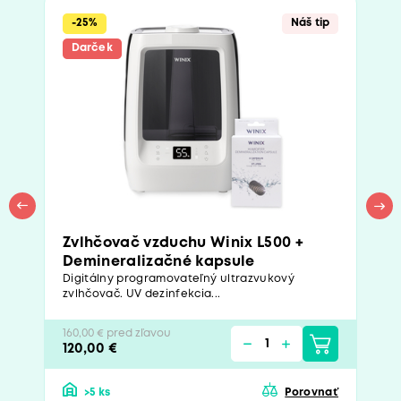
-25%
Náš tip
Darček
Zvlhčovač vzduchu Winix L500 +
Demineralizačné kapsule
Digitálny programovateľný ultrazvukový
zvlhčovač. UV dezinfekcia...
160,00 € pred zľavou
120,00 €
>5 ks
Porovnať