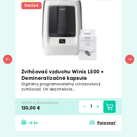
Darček
Zvlhčovač vzduchu Winix L500 +
Demineralizačné kapsule
Digitálny programovateľný ultrazvukový
zvlhčovač. UV dezinfekcia...
160,00 € pred zľavou
120,00 €
>5 ks
Porovnať