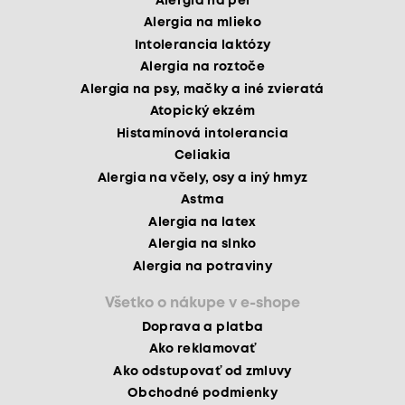
Alergia na peľ
Alergia na mlieko
Intolerancia laktózy
Alergia na roztoče
Alergia na psy, mačky a iné zvieratá
Atopický ekzém
Histamínová intolerancia
Celiakia
Alergia na včely, osy a iný hmyz
Astma
Alergia na latex
Alergia na slnko
Alergia na potraviny
Všetko o nákupe v e-shope
Doprava a platba
Ako reklamovať
Ako odstupovať od zmluvy
Obchodné podmienky