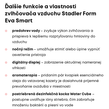
Ďalšie funkcie a vlastnosti
zvlhčovača vzduchu Stadler Form
Eva Smart
predohrev vody
– zvyšuje výkon zvlhčovania a
prispieva k lepšiemu rozptyľovaniu hmloviny do
vzduchu
nočný režim
– umožňuje stlmiť alebo úplne vypnúť
osvetlenie prístroja
digitálny displej
– zobrazenie aktuálnej nameranej
vlhkosti
aromaterapia
– pridaním pár kvapiek esenciálneho
oleja do vstavanej kazety je dosiahnuté príjemné
prevoňanie ovzdušia v miestnosti
postriebrená dezinfekčná kocka Water Cube
–
postupne uvoľňuje ióny striebra, čím zabraňuje
množeniu baktérií a plesní vo vode