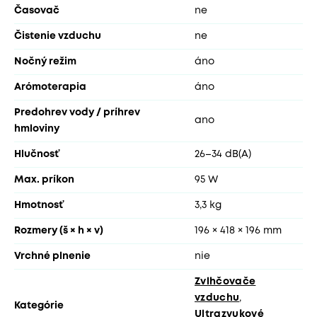
Časovač
ne
Čistenie vzduchu
ne
Nočný režim
áno
Arómoterapia
áno
Predohrev vody / príhrev
ano
hmloviny
Hlučnosť
26–34 dB(A)
Max. príkon
95 W
Hmotnosť
3,3 kg
Rozmery (š × h × v)
196 × 418 × 196 mm
Vrchné plnenie
nie
Zvlhčovače
vzduchu
,
Kategórie
Ultrazvukové