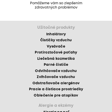
Pomôžeme vám so zlepšením
zdravotných problémov
Užitočné produkty
Inhalátory
Čističky vzduchu
Vysávače
Protiroztočové poťahy
Liečebná kozmetika
Parné čističe
Odvlhčovače vzduchu
Zvlhčovače vzduchu
Odstraňovače alergénov
Pracie a čistiace prostriedky
Oblečenie pre atopikov
Alergie a ekzémy