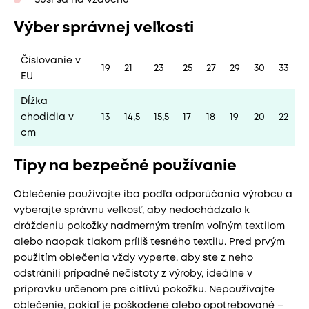
Výber správnej veľkosti
Číslovanie v
19
21
23
25
27
29
30
33
EU
Dĺžka
chodidla v
13
14,5
15,5
17
18
19
20
22
cm
Tipy na bezpečné používanie
Oblečenie používajte iba podľa odporúčania výrobcu a
vyberajte správnu veľkosť, aby nedochádzalo k
dráždeniu pokožky nadmerným trením voľným textilom
alebo naopak tlakom príliš tesného textilu. Pred prvým
použitím oblečenia vždy vyperte, aby ste z neho
odstránili prípadné nečistoty z výroby, ideálne v
prípravku určenom pre citlivú pokožku. Nepoužívajte
oblečenie, pokiaľ je poškodené alebo opotrebované –