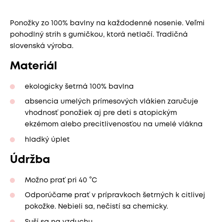
Ponožky zo 100% bavlny na každodenné nosenie. Veľmi
pohodlný strih s gumičkou, ktorá netlačí. Tradičná
slovenská výroba.
Materiál
ekologicky šetrná 100% bavlna
absencia umelých prímesových vlákien zaručuje
vhodnosť ponožiek aj pre deti s atopickým
ekzémom alebo precitlivenosťou na umelé vlákna
hladký úplet
Údržba
Možno prať pri 40 °C
Odporúčame prať v prípravkoch šetrných k citlivej
pokožke. Nebieli sa, nečistí sa chemicky.
Suší sa na vzduchu