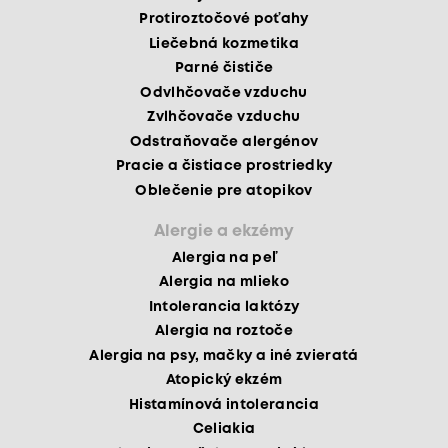
Protiroztočové poťahy
Liečebná kozmetika
Parné čističe
Odvlhčovače vzduchu
Zvlhčovače vzduchu
Odstraňovače alergénov
Pracie a čistiace prostriedky
Oblečenie pre atopikov
Alergie a ekzémy
Alergia na peľ
Alergia na mlieko
Intolerancia laktózy
Alergia na roztoče
Alergia na psy, mačky a iné zvieratá
Atopický ekzém
Histamínová intolerancia
Celiakia