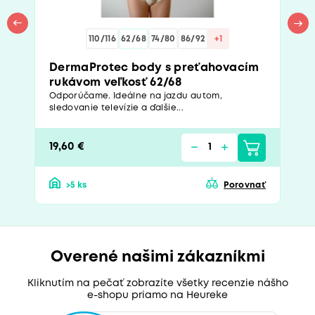
110/116
62/68
74/80
86/92
+1
DermaProtec body s preťahovacím
rukávom veľkosť 62/68
Odporúčame. Ideálne na jazdu autom,
sledovanie televízie a ďalšie...
19,60 €
>5 ks
Porovnať
Overené našimi zákazníkmi
Kliknutím na pečať zobrazíte všetky recenzie nášho
e-shopu priamo na Heureke