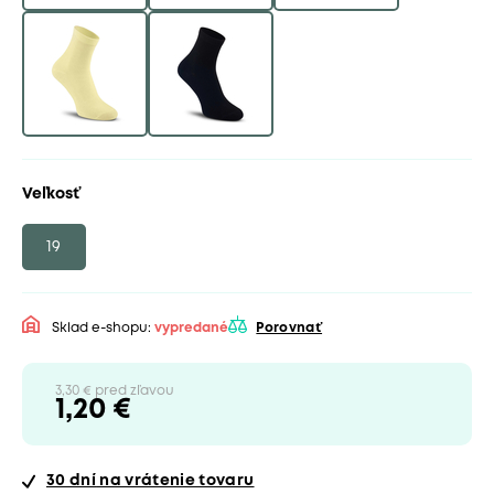
Veľkosť
19
Sklad e-shopu:
vypredané
Porovnať
3,30 € pred zľavou
1,20 €
30 dní
na vrátenie tovaru