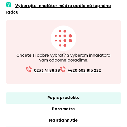
Vyberajte inhalátor múdro podľa nákupného
radcu
Chcete si dobre vybrať? S výberom inhalátora
vám odborne poradíme.
0233 41 88 38
+420 602 813 222
Popis produktu
Parametre
Na stiahnutie