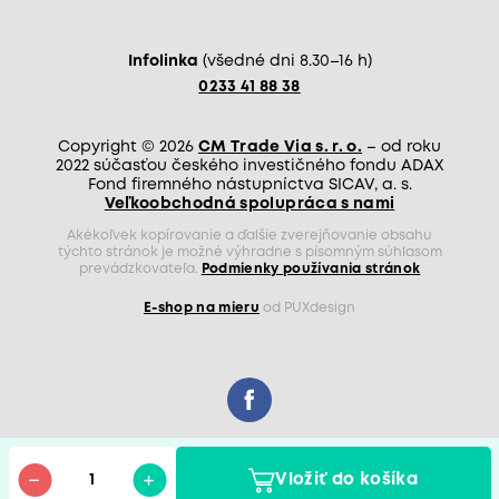
Infolinka
(všedné dni 8.30–16 h)
0233 41 88 38
Copyright © 2026
CM Trade Via s. r. o.
– od roku
2022 súčasťou českého investičného fondu ADAX
Fond firemného nástupníctva SICAV, a. s.
Veľkoobchodná spolupráca s nami
Zostaňme v kontakte!
Odoberajte náš newsletter so zľavami,
Akékoľvek kopírovanie a ďalšie zverejňovanie obsahu
novinkami a radami.
týchto stránok je možné výhradne s písomným súhlasom
prevádzkovateľa.
Podmienky používania stránok
E-shop na mieru
od PUXdesign
Súhlasíte so
spracovaním osobných údajov
Odoberať
Vložiť do košíka