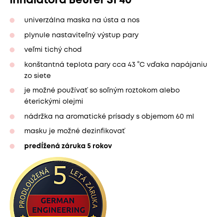
inhalátora Beurer SI 40
univerzálna maska na ústa a nos
plynule nastaviteľný výstup pary
veľmi tichý chod
konštantná teplota pary cca 43 °C vďaka napájaniu
zo siete
je možné používať so soľným roztokom alebo
éterickými olejmi
nádržka na aromatické prísady s objemom 60 ml
masku je možné dezinfikovať
predĺžená záruka 5 rokov