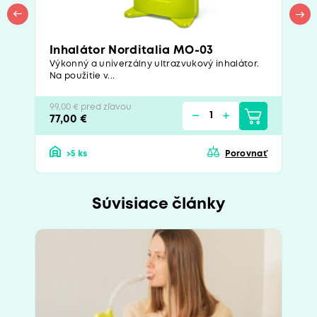
Inhalátor Norditalia MO-03
Výkonný a univerzálny ultrazvukový inhalátor.
Na použitie v...
99,00 € pred zľavou
77,00 €
>5 ks
Porovnať
Súvisiace články