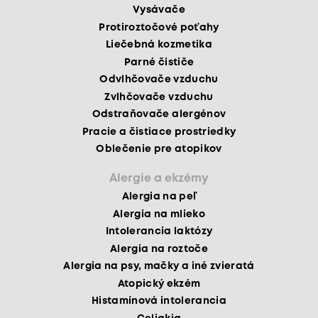
Vysávače
Protiroztočové poťahy
Liečebná kozmetika
Parné čističe
Odvlhčovače vzduchu
Zvlhčovače vzduchu
Odstraňovače alergénov
Pracie a čistiace prostriedky
Oblečenie pre atopikov
Alergie a ekzémy
Alergia na peľ
Alergia na mlieko
Intolerancia laktózy
Alergia na roztoče
Alergia na psy, mačky a iné zvieratá
Atopický ekzém
Histamínová intolerancia