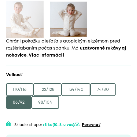
Chráni pokožku dieťaťa s atopickým ekzémom pred
rozškriabaním počas spánku. Má
uzatvorené rukávy aj
nohavice
.
Viac informácií
Veľkosť
110/116
122/128
134/140
74/80
86/92
98/104
Sklad e-shopu:
>5 ks
(10. 8. u vás)
Porovnať