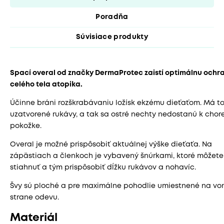
Poradňa
Súvisiace produkty
Spací overal od značky DermaProtec zaistí optimálnu ochr
celého tela atopika.
Účinne bráni rozškrabávaniu ložísk ekzému dieťaťom. Má to
uzatvorené rukávy, a tak sa ostré nechty nedostanú k chore
pokožke.
Overal je možné prispôsobiť aktuálnej výške dieťaťa. Na
zápästiach a členkoch je vybavený šnúrkami, ktoré môžete
stiahnuť a tým prispôsobiť dĺžku rukávov a nohavíc.
Švy sú ploché a pre maximálne pohodlie umiestnené na vo
strane odevu.
Materiál