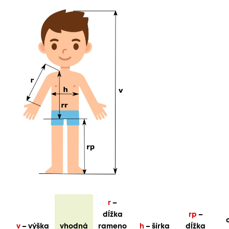
r
–
dĺžka
rp
–
v
– výška
vhodná
rameno
h
– šírka
dĺžka