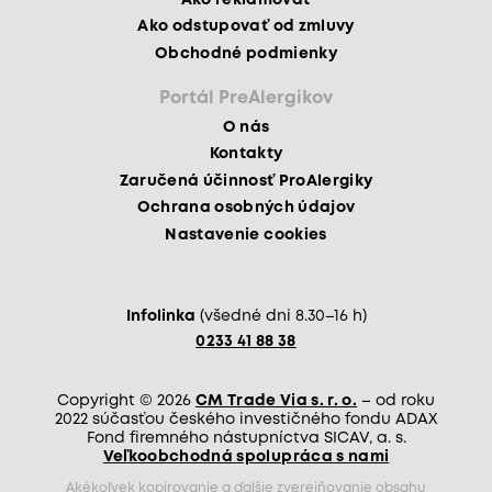
Ako odstupovať od zmluvy
Obchodné podmienky
Portál PreAlergikov
O nás
Kontakty
Zaručená účinnosť ProAlergiky
Ochrana osobných údajov
Nastavenie cookies
Infolinka
(všedné dni 8.30–16 h)
0233 41 88 38
Copyright © 2026
CM Trade Via s. r. o.
– od roku
2022 súčasťou českého investičného fondu ADAX
Fond firemného nástupníctva SICAV, a. s.
Veľkoobchodná spolupráca s nami
Akékoľvek kopírovanie a ďalšie zverejňovanie obsahu