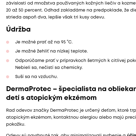
závislosti od množstva používaných kožných liečiv a kozme
20 až 50 percent. Odhad zakladáme na predpoklade, že di
strieda aspoň dva, lepšie však tri kusy odevu.
Údržba
Je možné prať až na 95 °C.
Je možné žehliť na nízkej teplote.
Odporúčame prať v prípravkoch šetrných k citlivej pok
Nebieli sa, nečistí sa chemicky.
Suší sa na vzduchu.
DermaProtec – špecialista na oblieka
detí s atopickým ekzémom
Rad odevov značky DermaProtec je určený deťom, ktoré trp
atopickým ekzémom, kontaktnou alergiou alebo majú preci
pokožku.
Odevy sú navrhnuté tak, aby minimalizovali svrbenie a
úči