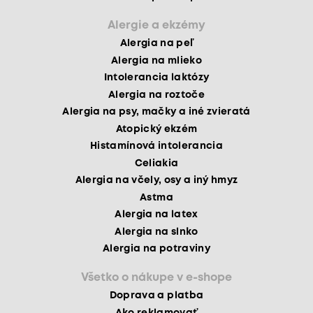
Alergie a ekzémy
Alergia na peľ
Alergia na mlieko
Intolerancia laktózy
Alergia na roztoče
Alergia na psy, mačky a iné zvieratá
Atopický ekzém
Histamínová intolerancia
Celiakia
Alergia na včely, osy a iný hmyz
Astma
Alergia na latex
Alergia na slnko
Alergia na potraviny
Všetko o nákupe v e-shope
Doprava a platba
Ako reklamovať