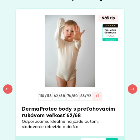
Náš tip
110/116
62/68
74/80
86/92
+1
DermaProtec body s preťahovacím
rukávom veľkosť 62/68
Odporúčame. Ideálne na jazdu autom,
sledovanie televízie a ďalšie...