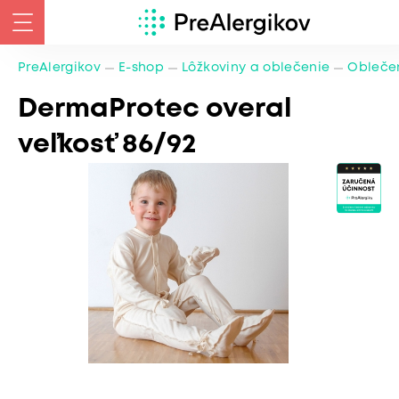
PreAlergikov
E-shop
Lôžkoviny a oblečenie
Oblečen
DermaProtec overal
veľkosť 86/92