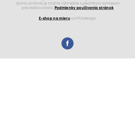
týchto stránok je možné výhradne s písomným súhlasom
prevádzkovateľa.
Podmienky používania stránok
E-shop na mieru
od PUXdesign