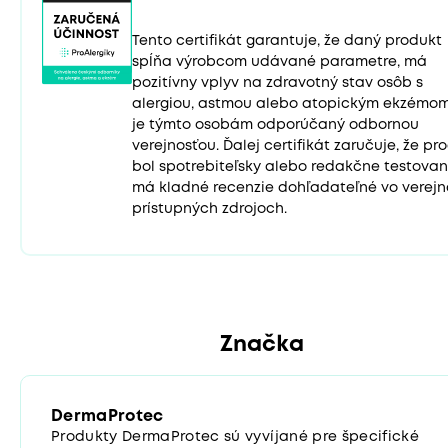
Tento certifikát garantuje, že daný produkt
spĺňa výrobcom udávané parametre, má
pozitívny vplyv na zdravotný stav osôb s
alergiou, astmou alebo atopickým ekzémo
je týmto osobám odporúčaný odbornou
verejnosťou. Ďalej certifikát zaručuje, že pr
bol spotrebiteľsky alebo redakčne testovan
má kladné recenzie dohľadateľné vo verejn
prístupných zdrojoch.
Značka
DermaProtec
Produkty DermaProtec sú vyvíjané pre špecifické