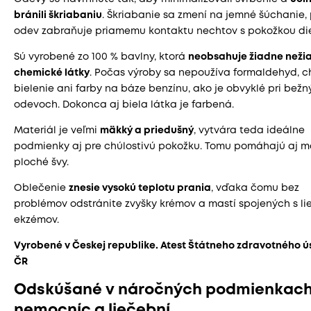
bránili škriabaniu
. Škriabanie sa zmení na jemné šúchanie,
odev zabraňuje priamemu kontaktu nechtov s pokožkou di
Sú vyrobené zo 100 % bavlny, ktorá
neobsahuje žiadne neži
chemické látky
. Počas výroby sa nepoužíva formaldehyd, c
bielenie ani farby na báze benzínu, ako je obvyklé pri bež
odevoch. Dokonca aj biela látka je farbená.
Materiál je veľmi
mäkký a priedušný
, vytvára teda ideálne
podmienky aj pre chúlostivú pokožku. Tomu pomáhajú aj 
ploché švy.
Oblečenie
znesie vysokú teplotu prania
, vďaka čomu bez
problémov odstránite zvyšky krémov a mastí spojených s l
ekzémov.
Vyrobené v Českej republike. Atest Štátneho zdravotného ú
ČR
Odskúšané v náročných podmienkac
nemocníc a liečební