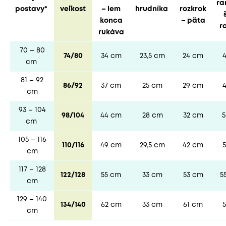
ra
postavy*
veľkost
– lem
hrudníka
rozkrok
konca
– päta
r
rukáva
70 – 80
74/80
34 cm
23,5 cm
24 cm
cm
81 – 92
86/92
37 cm
25 cm
29 cm
cm
93 – 104
98/104
44 cm
28 cm
32 cm
cm
105 – 116
110/116
49 cm
29,5 cm
42 cm
cm
117 – 128
122/128
55 cm
33 cm
53 cm
5
cm
129 – 140
134/140
62 cm
33 cm
61 cm
cm