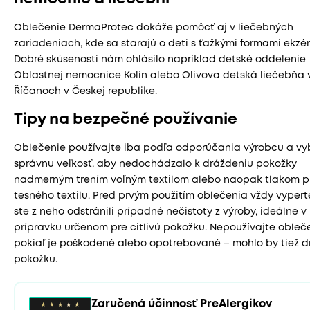
Oblečenie DermaProtec dokáže pomôcť aj v liečebných
zariadeniach, kde sa starajú o deti s ťažkými formami ekzé
Dobré skúsenosti nám ohlásilo napríklad detské oddelenie
Oblastnej nemocnice Kolín alebo Olivova detská liečebňa 
Říčanoch v Českej republike.
Tipy na bezpečné používanie
Oblečenie používajte iba podľa odporúčania výrobcu a vy
správnu veľkosť, aby nedochádzalo k dráždeniu pokožky
nadmerným trením voľným textilom alebo naopak tlakom pr
tesného textilu. Pred prvým použitím oblečenia vždy vypert
ste z neho odstránili prípadné nečistoty z výroby, ideálne v
prípravku určenom pre citlivú pokožku. Nepoužívajte obleče
pokiaľ je poškodené alebo opotrebované – mohlo by tiež d
pokožku.
Zaručená účinnosť PreAlergikov