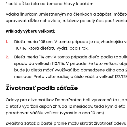
* celá dĺžka tela od temena hlavy k pätám
Vďaka šnúrkam umiestneným na členkoch a zápästí môžet
upravovať dĺžku nohavíc aj rukávov po celý čas používania
Príklady výberu veľkosti:
Dieťa meria 105 cm: V tomto prípade je najvhodnejšia v
110/116, ktorá dieťaťu vydrží cca 1 rok.
Dieťa meria 114 cm: V tomto prípade dieťa podľa tabuľ
spadá do veľkosti 110/116. V prípade, že túto veľkosť ob
bude ju dieťa môcť využívať iba obmedzene dlho cca 2
mesiace. Preto voľte radšej o číslo väčšiu veľkosť 122/128
Životnosť podľa záťaže
Odevy pre ekzematikov DermaProtec boli vytvorené tak, a
dieťaťu vydržali aspoň zhruba 12 mesiacov, teda kým dieť
potrebovať väčšiu veľkosť (vyrastie o cca 10 cm).
Zvláštna záťaž a časté pranie môžu skrátiť životnosť odevu