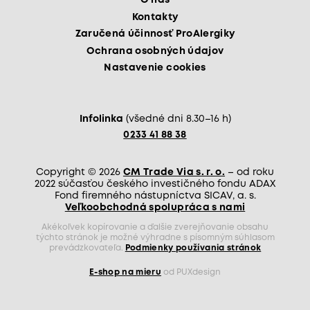
O nás
Kontakty
Zaručená účinnosť ProAlergiky
Ochrana osobných údajov
Nastavenie cookies
Infolinka
(všedné dni 8.30–16 h)
0233 41 88 38
Copyright © 2026
CM Trade Via s. r. o.
– od roku
2022 súčasťou českého investičného fondu ADAX
Fond firemného nástupníctva SICAV, a. s.
Veľkoobchodná spolupráca s nami
Akékoľvek kopírovanie a ďalšie zverejňovanie obsahu
týchto stránok je možné výhradne s písomným súhlasom
prevádzkovateľa.
Podmienky používania stránok
E-shop na mieru
od PUXdesign