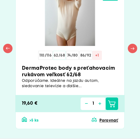
110/116
62/68
74/80
86/92
+1
DermaProtec body s preťahovacím
rukávom veľkosť 62/68
Odporúčame. Ideálne na jazdu autom,
sledovanie televízie a ďalšie...
19,60 €
>5 ks
Porovnať