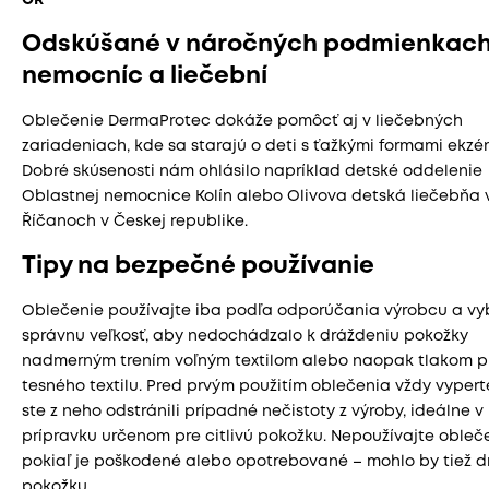
Odskúšané v náročných podmienkac
nemocníc a liečební
Oblečenie DermaProtec dokáže pomôcť aj v liečebných
zariadeniach, kde sa starajú o deti s ťažkými formami ekzé
Dobré skúsenosti nám ohlásilo napríklad detské oddelenie
Oblastnej nemocnice Kolín alebo Olivova detská liečebňa 
Říčanoch v Českej republike.
Tipy na bezpečné používanie
Oblečenie používajte iba podľa odporúčania výrobcu a vy
správnu veľkosť, aby nedochádzalo k dráždeniu pokožky
nadmerným trením voľným textilom alebo naopak tlakom pr
tesného textilu. Pred prvým použitím oblečenia vždy vypert
ste z neho odstránili prípadné nečistoty z výroby, ideálne v
prípravku určenom pre citlivú pokožku. Nepoužívajte obleče
pokiaľ je poškodené alebo opotrebované – mohlo by tiež d
pokožku.