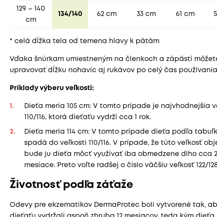
129 – 140
134/140
62 cm
33 cm
61 cm
cm
* celá dĺžka tela od temena hlavy k pätám
Vďaka šnúrkam umiestneným na členkoch a zápästí môžet
upravovať dĺžku nohavíc aj rukávov po celý čas používania
Príklady výberu veľkosti:
Dieťa meria 105 cm: V tomto prípade je najvhodnejšia v
110/116, ktorá dieťaťu vydrží cca 1 rok.
Dieťa meria 114 cm: V tomto prípade dieťa podľa tabuľ
spadá do veľkosti 110/116. V prípade, že túto veľkosť ob
bude ju dieťa môcť využívať iba obmedzene dlho cca 2
mesiace. Preto voľte radšej o číslo väčšiu veľkosť 122/128
Životnosť podľa záťaže
Odevy pre ekzematikov DermaProtec boli vytvorené tak, a
dieťaťu vydržali aspoň zhruba 12 mesiacov, teda kým dieť