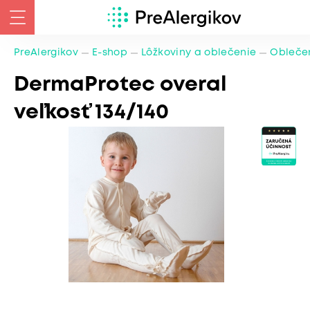
PreAlergikov
E-shop
Lôžkoviny a oblečenie
Oblečen
DermaProtec overal
veľkosť 134/140