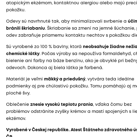
atopickým ekzémom, kontaktnou alergiou alebo majú preci
pokožku.
Odevy sú navrhnuté tak, aby minimalizovali svrbenie a
úči
bránili škriabaniu
. Škriabanie sa zmení na jemné šúchanie,
odev zabraňuje priamemu kontaktu nechtov s pokožkou di
Sú vyrobené zo 100 % bavlny, ktorá
neobsahuje žiadne neži
chemické látky
. Počas výroby sa nepoužíva formaldehyd, c
bielenie ani farby na báze benzínu, ako je obvyklé pri bež
odevoch. Dokonca aj biela látka je farbená.
Materiál je veľmi
mäkký a priedušný
, vytvára teda ideálne
podmienky aj pre chúlostivú pokožku. Tomu pomáhajú aj 
ploché švy.
Oblečenie
znesie vysokú teplotu prania
, vďaka čomu bez
problémov odstránite zvyšky krémov a mastí spojených s l
ekzémov.
Vyrobené v Českej republike. Atest Štátneho zdravotného ú
ČR