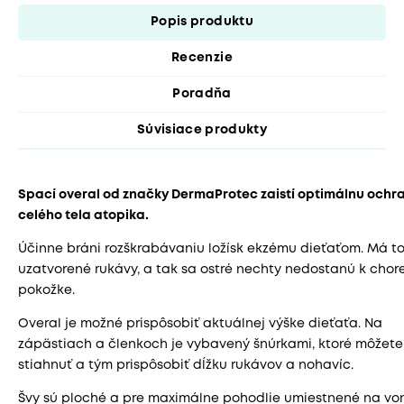
Popis produktu
Recenzie
Poradňa
Súvisiace produkty
Spací overal od značky DermaProtec zaistí optimálnu ochr
celého tela atopika.
Účinne bráni rozškrabávaniu ložísk ekzému dieťaťom. Má to
uzatvorené rukávy, a tak sa ostré nechty nedostanú k chore
pokožke.
Overal je možné prispôsobiť aktuálnej výške dieťaťa. Na
zápästiach a členkoch je vybavený šnúrkami, ktoré môžete
stiahnuť a tým prispôsobiť dĺžku rukávov a nohavíc.
Švy sú ploché a pre maximálne pohodlie umiestnené na vo