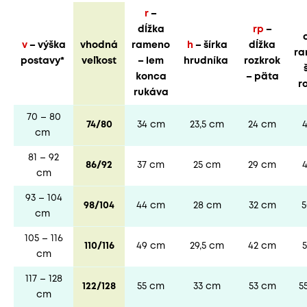
r
–
dĺžka
rp
–
v
– výška
vhodná
rameno
h
– šírka
dĺžka
ra
postavy*
veľkost
– lem
hrudníka
rozkrok
konca
– päta
r
rukáva
70 – 80
74/80
34 cm
23,5 cm
24 cm
cm
81 – 92
86/92
37 cm
25 cm
29 cm
cm
93 – 104
98/104
44 cm
28 cm
32 cm
cm
105 – 116
110/116
49 cm
29,5 cm
42 cm
cm
117 – 128
122/128
55 cm
33 cm
53 cm
5
cm