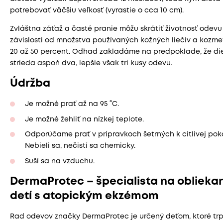
potrebovať väčšiu veľkosť (vyrastie o cca 10 cm).
Zvláštna záťaž a časté pranie môžu skrátiť životnosť odevu
závislosti od množstva používaných kožných liečiv a kozme
20 až 50 percent. Odhad zakladáme na predpoklade, že di
strieda aspoň dva, lepšie však tri kusy odevu.
Údržba
Je možné prať až na 95 °C.
Je možné žehliť na nízkej teplote.
Odporúčame prať v prípravkoch šetrných k citlivej pok
Nebieli sa, nečistí sa chemicky.
Suší sa na vzduchu.
DermaProtec – špecialista na oblieka
detí s atopickým ekzémom
Rad odevov značky DermaProtec je určený deťom, ktoré trp