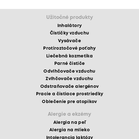
Užitočné produkty
Inhalátory
Čističky vzduchu
Vysávače
Protiroztočové poťahy
Liečebná kozmetika
Parné čističe
Odvlhčovače vzduchu
Zvlhčovače vzduchu
Odstraňovače alergénov
Pracie a čistiace prostriedky
Oblečenie pre atopikov
Alergie a ekzémy
Alergia na peľ
Alergia na mlieko
Intolerancia laktózy