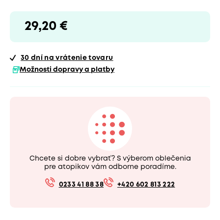
29,20 €
30 dní
na vrátenie tovaru
Možnosti dopravy a platby
Chcete si dobre vybrať? S výberom oblečenia
pre atopikov vám odborne poradíme.
0233 41 88 38
+420 602 813 222