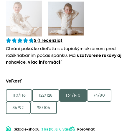
5 (1 recenzia)
Chráni pokožku dieťaťa s atopickým ekzémom pred
rozškriabaním počas spánku. Má
uzatvorené rukávy aj
nohavice
.
Viac informácií
Veľkosť
110/116
122/128
134/140
74/80
86/92
98/104
Sklad e-shopu:
3 ks
(10. 8. u vás)
Porovnať