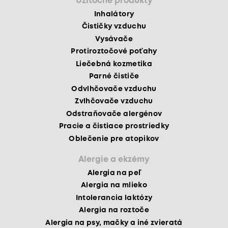
Užitočné produkty
Inhalátory
Čističky vzduchu
Vysávače
Protiroztočové poťahy
Liečebná kozmetika
Parné čističe
Odvlhčovače vzduchu
Zvlhčovače vzduchu
Odstraňovače alergénov
Pracie a čistiace prostriedky
Oblečenie pre atopikov
Alergie a ekzémy
Alergia na peľ
Alergia na mlieko
Intolerancia laktózy
Alergia na roztoče
Alergia na psy, mačky a iné zvieratá