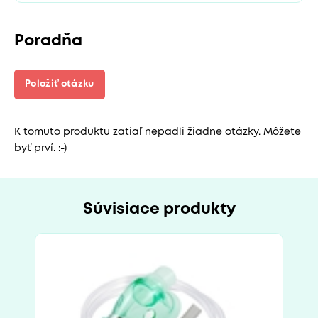
Poradňa
Položiť otázku
K tomuto produktu zatiaľ nepadli žiadne otázky. Môžete
byť prví. :-)
Súvisiace produkty