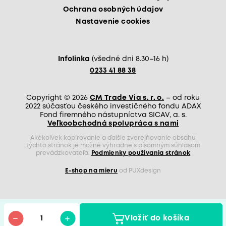
Ochrana osobných údajov
Nastavenie cookies
Infolinka
(všedné dni 8.30–16 h)
0233 41 88 38
Copyright © 2026
CM Trade Via s. r. o.
– od roku
2022 súčasťou českého investičného fondu ADAX
Fond firemného nástupníctva SICAV, a. s.
Veľkoobchodná spolupráca s nami
Akékoľvek kopírovanie a ďalšie zverejňovanie obsahu
týchto stránok je možné výhradne s písomným súhlasom
prevádzkovateľa.
Podmienky používania stránok
E-shop na mieru
od PUXdesign
Vložiť do košíka