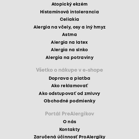
Atopický ekzém
Histamínová intolerancia
Celiakia
Alergia na včely, osy a iný hmyz
Astma
Alergia na latex
Alergia na slnko
Alergia na potraviny
Všetko o nákupe v e-shope
Doprava a platba
Ako reklamovať
Ako odstupovať od zmluvy
Obchodné podmienky
Portál PreAlergikov
O nás
Kontakty
Zaručená účinnosť ProAlergiky