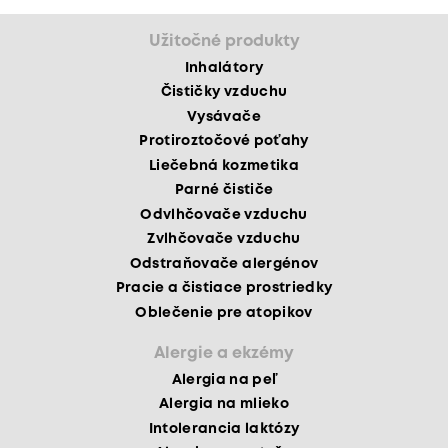
Užitočné produkty
Inhalátory
Čističky vzduchu
Vysávače
Protiroztočové poťahy
Liečebná kozmetika
Parné čističe
Odvlhčovače vzduchu
Zvlhčovače vzduchu
Odstraňovače alergénov
Pracie a čistiace prostriedky
Oblečenie pre atopikov
Alergie a ekzémy
Alergia na peľ
Alergia na mlieko
Intolerancia laktózy