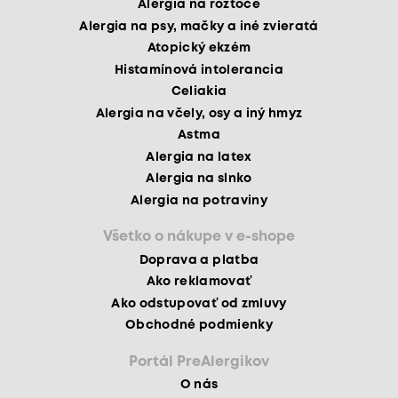
Alergia na roztoče
Alergia na psy, mačky a iné zvieratá
Atopický ekzém
Histamínová intolerancia
Celiakia
Alergia na včely, osy a iný hmyz
Astma
Alergia na latex
Alergia na slnko
Alergia na potraviny
Všetko o nákupe v e-shope
Doprava a platba
Ako reklamovať
Ako odstupovať od zmluvy
Obchodné podmienky
Portál PreAlergikov
O nás