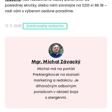
poslednej skrutky, alebo nám zavolajte na 0233 41 88 38 –
radi vám s výberom osobne poradíme.
13. 11. 2025
Zvlhčovače vzduchu
Mgr. Michal Závacký
Michal má na portáli
PreAlergikov.sk na starosti
marketing a redakciu. Je
dlhoročným odborným
poradcom v oblasti boja
s alergénmi.