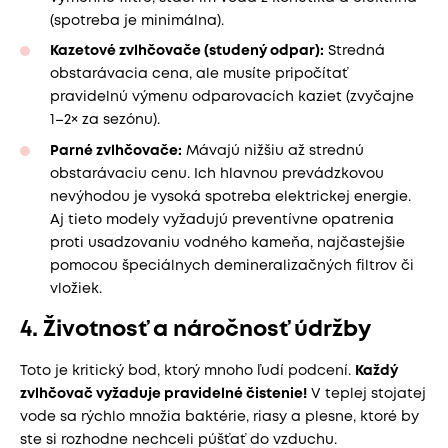
(spotreba je minimálna).
Kazetové zvlhčovače (studený odpar):
Stredná
obstarávacia cena, ale musíte pripočítať
pravidelnú výmenu odparovacích kaziet (zvyčajne
1–2× za sezónu).
Parné zvlhčovače:
Mávajú nižšiu až strednú
obstarávaciu cenu. Ich hlavnou prevádzkovou
nevýhodou je vysoká spotreba elektrickej energie.
Aj tieto modely vyžadujú preventívne opatrenia
proti usadzovaniu vodného kameňa, najčastejšie
pomocou špeciálnych demineralizačných filtrov či
vložiek.
4. Životnosť a náročnosť údržby
Toto je kritický bod, ktorý mnoho ľudí podcení.
Každý
zvlhčovač vyžaduje pravidelné čistenie!
V teplej stojatej
vode sa rýchlo množia baktérie, riasy a plesne, ktoré by
ste si rozhodne nechceli púšťať do vzduchu.