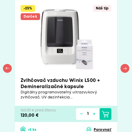
-25%
Náš tip
Darček
Zvlhčovač vzduchu Winix L500 +
Demineralizačné kapsule
Digitálny programovateľný ultrazvukový
zvlhčovač. UV dezinfekcia...
160,00 € pred zľavou
120,00 €
>5 ks
Porovnať