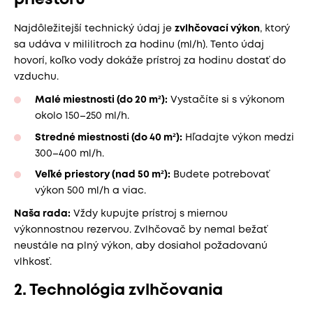
priestoru
Najdôležitejší technický údaj je
zvlhčovací výkon
, ktorý
sa udáva v mililitroch za hodinu (ml/h). Tento údaj
hovorí, koľko vody dokáže prístroj za hodinu dostať do
vzduchu.
Malé miestnosti (do 20 m²):
Vystačíte si s výkonom
okolo 150–250 ml/h.
Stredné miestnosti (do 40 m²):
Hľadajte výkon medzi
300–400 ml/h.
Veľké priestory (nad 50 m²):
Budete potrebovať
výkon 500 ml/h a viac.
Naša rada:
Vždy kupujte prístroj s miernou
výkonnostnou rezervou. Zvlhčovač by nemal bežať
neustále na plný výkon, aby dosiahol požadovanú
vlhkosť.
2. Technológia zvlhčovania