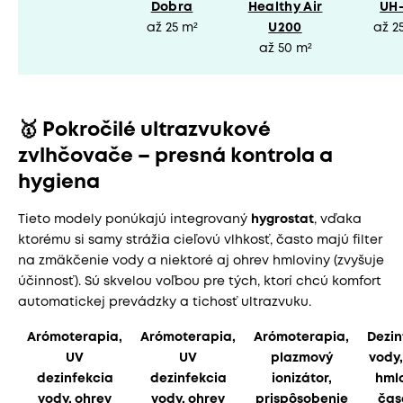
Dobra
Healthy Air
UH-
až 25 m²
U200
až 2
až 50 m²
🥇 Pokročilé ultrazvukové
zvlhčovače – presná kontrola a
hygiena
Tieto modely ponúkajú integrovaný
hygrostat
, vďaka
ktorému si samy strážia cieľovú vlhkosť, často majú filter
na zmäkčenie vody a niektoré aj ohrev hmloviny (zvyšuje
účinnosť). Sú skvelou voľbou pre tých, ktorí chcú komfort
automatickej prevádzky a tichosť ultrazvuku.
Arómoterapia,
Arómoterapia,
Arómoterapia,
Dezin
UV
UV
plazmový
vody,
dezinfekcia
dezinfekcia
ionizátor,
hmlo
vody, ohrev
vody, ohrev
prispôsobenie
čas