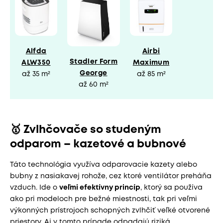
Alfda
Airbi
Stadler Form
ALW350
Maximum
George
až 35 m²
až 85 m²
až 60 m²
🥇 Zvlhčovače so studeným
odparom – kazetové a bubnové
Táto technológia využíva odparovacie kazety alebo
bubny z nasiakavej rohože, cez ktoré ventilátor preháňa
vzduch. Ide o
veľmi efektívny princíp
, ktorý sa používa
ako pri modeloch pre bežné miestnosti, tak pri veľmi
výkonných prístrojoch schopných zvlhčiť veľké otvorené
priestory. Aj v tomto prípade odpadajú riziká