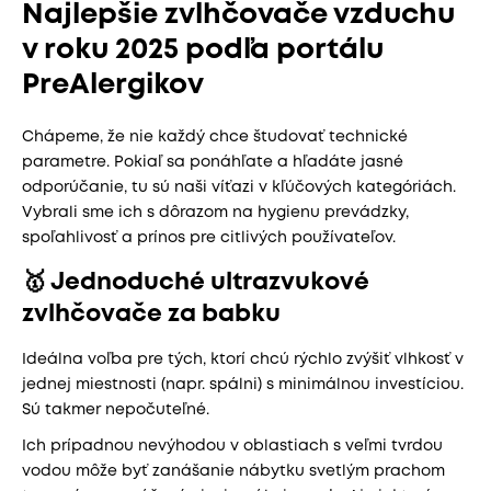
Najlepšie zvlhčovače vzduchu
v roku 2025 podľa portálu
PreAlergikov
Chápeme, že nie každý chce študovať technické
parametre. Pokiaľ sa ponáhľate a hľadáte jasné
odporúčanie, tu sú naši víťazi v kľúčových kategóriách.
Vybrali sme ich s dôrazom na hygienu prevádzky,
spoľahlivosť a prínos pre citlivých používateľov.
🥇 Jednoduché ultrazvukové
zvlhčovače za babku
Ideálna voľba pre tých, ktorí chcú rýchlo zvýšiť vlhkosť v
jednej miestnosti (napr. spálni) s minimálnou investíciou.
Sú takmer nepočuteľné.
Ich prípadnou nevýhodou v oblastiach s veľmi tvrdou
vodou môže byť zanášanie nábytku svetlým prachom