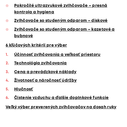
Pokročilé ultrazvukové zvlhčovače – presná
kontrola a hygiena
Zvlhčovače so studeným odparom – diskové
Zvlhčovače so studeným odparom – kazetové a
bubnové
6 kľúčových kritérií pre výber
Účinnosť zvlhčovania a veľkosť priestoru
Technológia zvlhčovania
Cena a prevádzkové náklady
Životnosť a náročnosť údržby
Hlučnosť
Čistenie vzduchu a ďalšie doplnkové funkcie
Veľký výber preverených zvlhčovačov na dosah ruky