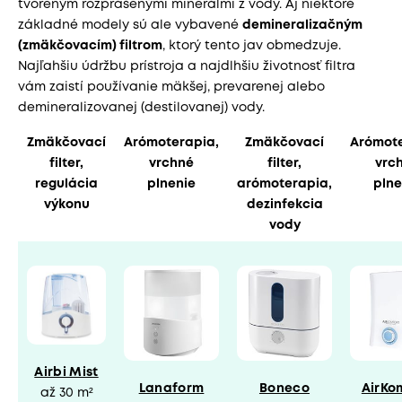
tvoreným rozprášenými minerálmi z vody. Aj niektoré
základné modely sú ale vybavené
demineralizačným
(zmäkčovacím) filtrom
, ktorý tento jav obmedzuje.
Najľahšiu údržbu prístroja a najdlhšiu životnosť filtra
vám zaistí používanie mäkšej, prevarenej alebo
demineralizovanej (destilovanej) vody.
Zmäkčovací
Arómoterapia,
Zmäkčovací
Arómote
filter,
vrchné
filter,
vrc
regulácia
plnenie
arómoterapia,
plne
výkonu
dezinfekcia
vody
Airbi Mist
Lanaform
Boneco
AirKo
až 30 m²