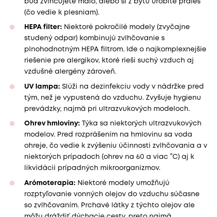
buď zvlhčujete málo, alebo si z bytu urobíte prales
(čo vedie k plesniam).
HEPA filter:
Niektoré pokročilé modely (zvyčajne
studený odpar) kombinujú zvlhčovanie s
plnohodnotným HEPA filtrom. Ide o najkomplexnejšie
riešenie pre alergikov, ktoré rieši suchý vzduch aj
vzdušné alergény zároveň.
UV lampa:
Slúži na dezinfekciu vody v nádržke pred
tým, než je vypustená do vzduchu. Zvyšuje hygienu
prevádzky, najmä pri ultrazvukových modeloch.
Ohrev hmloviny:
Týka sa niektorých ultrazvukových
modelov. Pred rozprášením na hmlovinu sa voda
ohreje, čo vedie k zvýšeniu účinnosti zvlhčovania a v
niektorých prípadoch (ohrev na 60 a viac °C) aj k
likvidácii prípadných mikroorganizmov.
Arómoterapia:
Niektoré modely umožňujú
rozptyľovanie vonných olejov do vzduchu súčasne
so zvlhčovaním. Prchavé látky z týchto olejov ale
môžu dráždiť dýchacie cesty, preto najmä