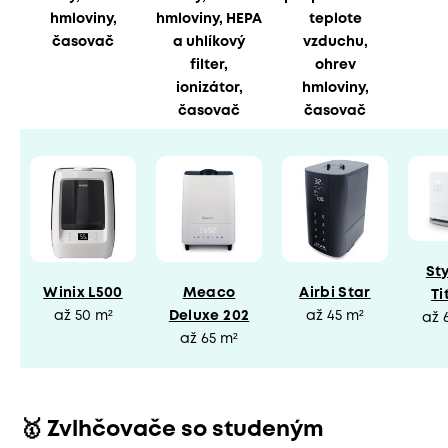
hmloviny,
hmloviny, HEPA
teplote
časovač
a uhlíkový
vzduchu,
filter,
ohrev
ionizátor,
hmloviny,
časovač
časovač
Sty
Winix L500
Meaco
Airbi Star
Ti
až 50 m²
Deluxe 202
až 45 m²
až 
až 65 m²
🥇 Zvlhčovače so studeným