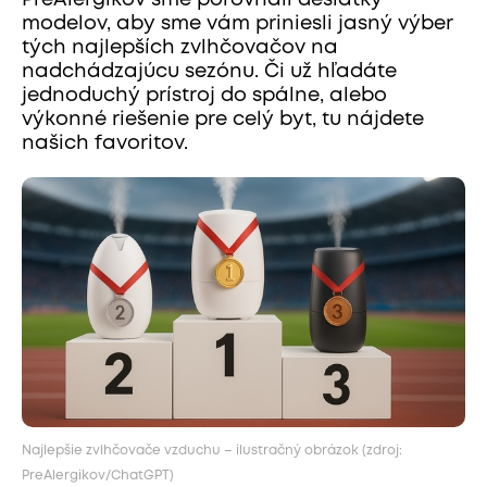
PreAlergikov sme porovnali desiatky
modelov, aby sme vám priniesli jasný výber
tých najlepších zvlhčovačov na
nadchádzajúcu sezónu. Či už hľadáte
jednoduchý prístroj do spálne, alebo
výkonné riešenie pre celý byt, tu nájdete
našich favoritov.
Najlepšie zvlhčovače vzduchu – ilustračný obrázok (zdroj:
PreAlergikov/ChatGPT)