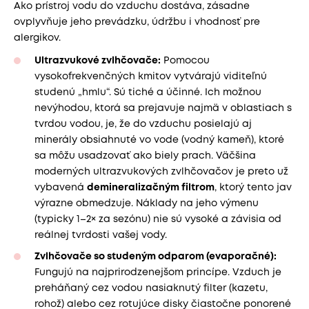
Ako prístroj vodu do vzduchu dostáva, zásadne
ovplyvňuje jeho prevádzku, údržbu i vhodnosť pre
alergikov.
Ultrazvukové zvlhčovače:
Pomocou
vysokofrekvenčných kmitov vytvárajú viditeľnú
studenú „hmlu“. Sú tiché a účinné. Ich možnou
nevýhodou, ktorá sa prejavuje najmä v oblastiach s
tvrdou vodou, je, že do vzduchu posielajú aj
minerály obsiahnuté vo vode (vodný kameň), ktoré
sa môžu usadzovať ako biely prach. Väčšina
moderných ultrazvukových zvlhčovačov je preto už
vybavená
demineralizačným filtrom
, ktorý tento jav
výrazne obmedzuje. Náklady na jeho výmenu
(typicky 1–2× za sezónu) nie sú vysoké a závisia od
reálnej tvrdosti vašej vody.
Zvlhčovače so studeným odparom (evaporačné):
Fungujú na najprirodzenejšom princípe. Vzduch je
preháňaný cez vodou nasiaknutý filter (kazetu,
rohož) alebo cez rotujúce disky čiastočne ponorené