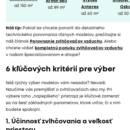
Stylies
Stadler
Armin 680
až 150 m²
Antares
Osk
až 89 m²
až 60 m²
až 50
Náš tip:
Pokiaľ sa chcete ponoriť do detailného
technického porovnania rôznych modelov, prečítajte si
náš článok
Porovnanie zvlhčovačov vzduchu
. Alebo
chcete vidieť
kompletnú ponuku zvlhčovačov vzduchu
v našom špecializovanom e-shope?
6 kľúčových kritérií pre výber
Náš rýchly výber modelov vám nesadol? Nevadí.
Naučíme vás premýšľať o zvlhčovačoch ako my. Pri
výbere toho „najlepšieho“ prístroja je kľúčové zamerať
sa na šesť základných parametrov, ktoré určia, či s ním
budete spokojní.
1. Účinnosť zvlhčovania a veľkosť