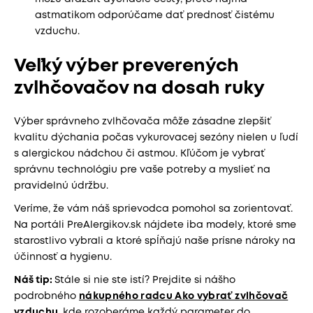
astmatikom odporúčame dať prednosť čistému
vzduchu.
Veľký výber preverených
zvlhčovačov na dosah ruky
Výber správneho zvlhčovača môže zásadne zlepšiť
kvalitu dýchania počas vykurovacej sezóny nielen u ľudí
s alergickou nádchou či astmou. Kľúčom je vybrať
správnu technológiu pre vaše potreby a myslieť na
pravidelnú údržbu.
Veríme, že vám náš sprievodca pomohol sa zorientovať.
Na portáli PreAlergikov.sk nájdete iba modely, ktoré sme
starostlivo vybrali a ktoré spĺňajú naše prísne nároky na
účinnosť a hygienu.
Náš tip:
Stále si nie ste istí? Prejdite si nášho
podrobného
nákupného radcu Ako vybrať zvlhčovač
vzduchu
, kde rozoberáme každý parameter do