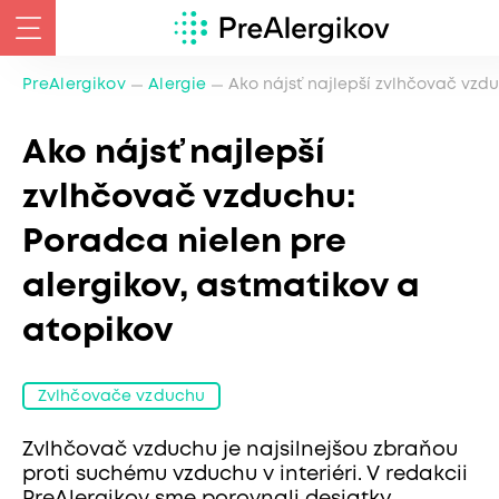
PreAlergikov
Alergie
Ako nájsť najlepší zvlhčovač vzdu
Ako nájsť najlepší
zvlhčovač vzduchu:
Poradca nielen pre
alergikov, astmatikov a
atopikov
Zvlhčovače vzduchu
Zvlhčovač vzduchu je najsilnejšou zbraňou
proti suchému vzduchu v interiéri. V redakcii