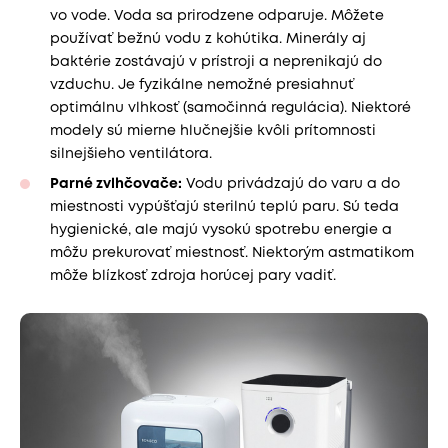
vo vode. Voda sa prirodzene odparuje. Môžete
používať bežnú vodu z kohútika. Minerály aj
baktérie zostávajú v prístroji a neprenikajú do
vzduchu. Je fyzikálne nemožné presiahnuť
optimálnu vlhkosť (samočinná regulácia). Niektoré
modely sú mierne hlučnejšie kvôli prítomnosti
silnejšieho ventilátora.
Parné zvlhčovače:
Vodu privádzajú do varu a do
miestnosti vypúšťajú sterilnú teplú paru. Sú teda
hygienické, ale majú vysokú spotrebu energie a
môžu prekurovať miestnosť. Niektorým astmatikom
môže blízkosť zdroja horúcej pary vadiť.