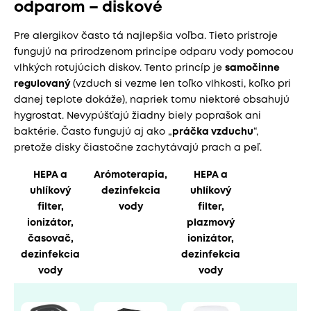
odparom – diskové
Pre alergikov často tá najlepšia voľba. Tieto prístroje
fungujú na prirodzenom princípe odparu vody pomocou
vlhkých rotujúcich diskov. Tento princíp je
samočinne
regulovaný
(vzduch si vezme len toľko vlhkosti, koľko pri
danej teplote dokáže), napriek tomu niektoré obsahujú
hygrostat. Nevypúšťajú žiadny biely poprašok ani
baktérie. Často fungujú aj ako „
práčka vzduchu
“,
pretože disky čiastočne zachytávajú prach a peľ.
HEPA a
Arómoterapia,
HEPA a
uhlíkový
dezinfekcia
uhlíkový
filter,
vody
filter,
ionizátor,
plazmový
časovač,
ionizátor,
dezinfekcia
dezinfekcia
vody
vody