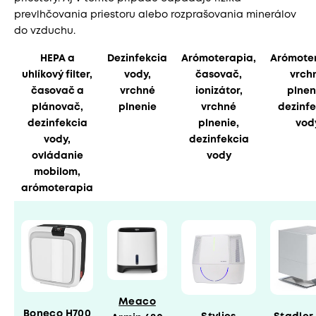
prevlhčovania priestoru alebo rozprašovania minerálov
do vzduchu.
HEPA a
Dezinfekcia
Arómoterapia,
Arómote
uhlíkový filter,
vody,
časovač,
vrch
časovač a
vrchné
ionizátor,
plnen
plánovač,
plnenie
vrchné
dezinfe
dezinfekcia
plnenie,
vod
vody,
dezinfekcia
ovládanie
vody
mobilom,
arómoterapia
Meaco
Boneco H700