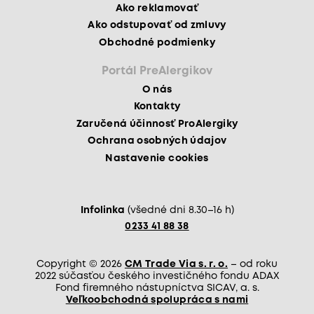
Ako reklamovať
Ako odstupovať od zmluvy
Obchodné podmienky
Portál PreAlergikov
O nás
Kontakty
Zaručená účinnosť ProAlergiky
Ochrana osobných údajov
Nastavenie cookies
Infolinka
(všedné dni 8.30–16 h)
0233 41 88 38
Copyright © 2026
CM Trade Via s. r. o.
– od roku
2022 súčasťou českého investičného fondu ADAX
Fond firemného nástupníctva SICAV, a. s.
Veľkoobchodná spolupráca s nami