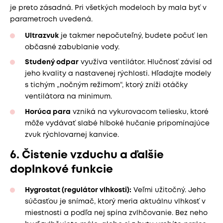
je preto zásadná. Pri všetkých modeloch by mala byť v
parametroch uvedená.
Ultrazvuk
je takmer nepočuteľný, budete počuť len
občasné zabublanie vody.
Studený odpar
využíva ventilátor. Hlučnosť závisí od
jeho kvality a nastavenej rýchlosti. Hľadajte modely
s tichým „nočným režimom“, ktorý zníži otáčky
ventilátora na minimum.
Horúca para
vzniká na vykurovacom teliesku, ktoré
môže vydávať slabé hlboké hučanie pripomínajúce
zvuk rýchlovarnej kanvice.
6. Čistenie vzduchu a ďalšie
doplnkové funkcie
Hygrostat (regulátor vlhkosti):
Veľmi užitočný. Jeho
súčasťou je snímač, ktorý meria aktuálnu vlhkosť v
miestnosti a podľa nej spína zvlhčovanie. Bez neho