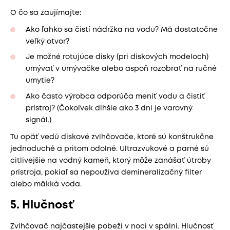
O čo sa zaujímajte:
Ako ľahko sa čistí nádržka na vodu? Má dostatočne
veľký otvor?
Je možné rotujúce disky (pri diskových modeloch)
umývať v umývačke alebo aspoň rozobrať na ručné
umytie?
Ako často výrobca odporúča meniť vodu a čistiť
prístroj? (Čokoľvek dlhšie ako 3 dni je varovný
signál.)
Tu opäť vedú diskové zvlhčovače, ktoré sú konštrukčne
jednoduché a pritom odolné. Ultrazvukové a parné sú
citlivejšie na vodný kameň, ktorý môže zanášať útroby
prístroja, pokiaľ sa nepoužíva demineralizačný filter
alebo mäkká voda.
5. Hlučnosť
Zvlhčovač najčastejšie pobeží v noci v spálni. Hlučnosť