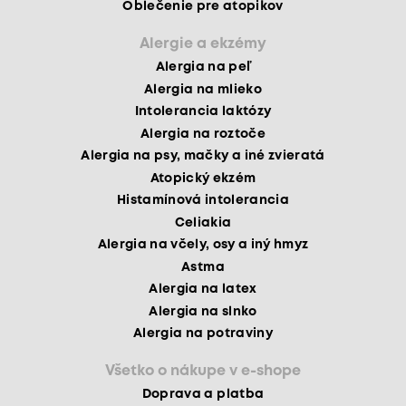
Oblečenie pre atopikov
Alergie a ekzémy
Alergia na peľ
Alergia na mlieko
Intolerancia laktózy
Alergia na roztoče
Alergia na psy, mačky a iné zvieratá
Atopický ekzém
Histamínová intolerancia
Celiakia
Alergia na včely, osy a iný hmyz
Astma
Alergia na latex
Alergia na slnko
Alergia na potraviny
Všetko o nákupe v e-shope
Doprava a platba