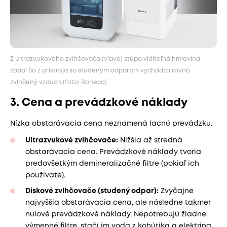
Z ultrazvukového zvlhčovača (vľavo) stúpa viditeľná hmlovina,
zatiaľ čo z prístroja so studeným odparom vychádza rovno
zvlhčený vzduch (foto: Boneco)
3. Cena a prevádzkové náklady
Nízka obstarávacia cena neznamená lacnú prevádzku.
Ultrazvukové zvlhčovače:
Nižšia až stredná
obstarávacia cena. Prevádzkové náklady tvoria
predovšetkým demineralizačné filtre (pokiaľ ich
používate).
Diskové zvlhčovače (studený odpar):
Zvyčajne
najvyššia obstarávacia cena, ale následne takmer
nulové prevádzkové náklady. Nepotrebujú žiadne
výmenné filtre, stačí im voda z kohútika a elektrina