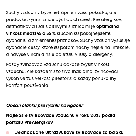
Suchý vzduch v byte netrápi len vašu pokožku, ale
predovšetkým sliznice dýchacích ciest. Pre alergikov,
astmatikov a ľudí s citlivými sliznicami je
optimálna
vlhkosť medzi 45 a 55 %
kľúčom ku pokojnejšiemu
dýchaniu a zmierneniu príznakov. Suchý vzduch vysušuje
dýchacie cesty, ktoré sú potom náchylnejšie na infekcie,
a navyše v ňom dlhšie poletujú vírusy a alergény.
Každý zvlhčovač vzduchu dokáže zvýšiť vlhkosť
vzduchu. Ale každému to trvá inak dlho (zvlhčovací
výkon verzus veľkosť priestoru) a každý ponúka iný
komfort používania.
Obsah článku pre rýchlu navigáciu:
Najlepšie zvlhčovače vzduchu v roku 2025 podľa
portálu PreAlergikov
Jednoduché ultrazvukové zvlhčovače za babku