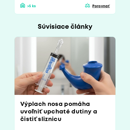
>5 ks
Porovnať
Súvisiace články
Výplach nosa pomáha
uvoľniť upchaté dutiny a
čistiť sliznicu