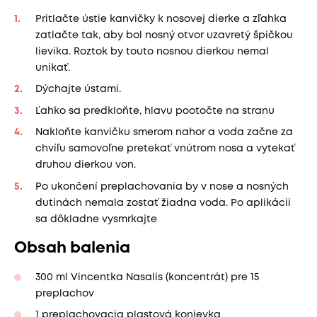
Pritlačte ústie kanvičky k nosovej dierke a zľahka
zatlačte tak, aby bol nosný otvor uzavretý špičkou
lievika. Roztok by touto nosnou dierkou nemal
unikať.
Dýchajte ústami.
Ľahko sa predkloňte, hlavu pootočte na stranu
Nakloňte kanvičku smerom nahor a voda začne za
chvíľu samovoľne pretekať vnútrom nosa a vytekať
druhou dierkou von.
Po ukončení preplachovania by v nose a nosných
dutinách nemala zostať žiadna voda. Po aplikácii
sa dôkladne vysmrkajte
Obsah balenia
300 ml Vincentka Nasalis (koncentrát) pre 15
preplachov
1 preplachovacia plastová konievka