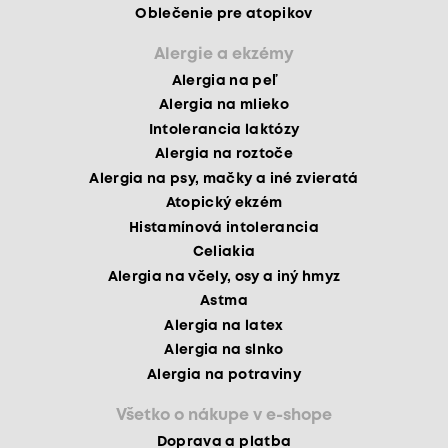
Oblečenie pre atopikov
Alergie a ekzémy
Alergia na peľ
Alergia na mlieko
Intolerancia laktózy
Alergia na roztoče
Alergia na psy, mačky a iné zvieratá
Atopický ekzém
Histamínová intolerancia
Celiakia
Alergia na včely, osy a iný hmyz
Astma
Alergia na latex
Alergia na slnko
Alergia na potraviny
Všetko o nákupe v e-shope
Doprava a platba