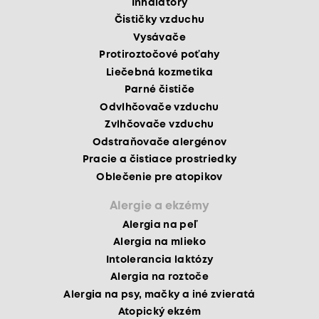
Inhalátory
Čističky vzduchu
Vysávače
Protiroztočové poťahy
Liečebná kozmetika
Parné čističe
Odvlhčovače vzduchu
Zvlhčovače vzduchu
Odstraňovače alergénov
Pracie a čistiace prostriedky
Oblečenie pre atopikov
Alergie a ekzémy
Alergia na peľ
Alergia na mlieko
Intolerancia laktózy
Alergia na roztoče
Alergia na psy, mačky a iné zvieratá
Atopický ekzém