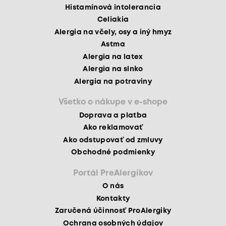
Histamínová intolerancia
Celiakia
Alergia na včely, osy a iný hmyz
Astma
Alergia na latex
Alergia na slnko
Alergia na potraviny
Všetko o nákupe v e-shope
Doprava a platba
Ako reklamovať
Ako odstupovať od zmluvy
Obchodné podmienky
Portál PreAlergikov
O nás
Kontakty
Zaručená účinnosť ProAlergiky
Ochrana osobných údajov