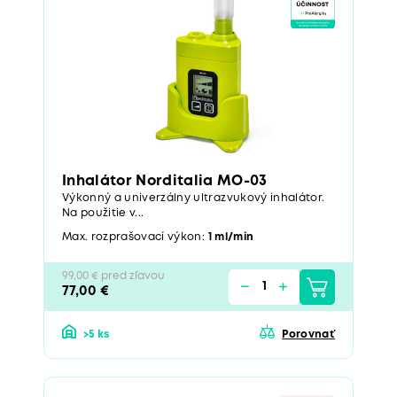
Inhalátor Norditalia MO-03
Výkonný a univerzálny ultrazvukový inhalátor.
Na použitie v...
Max. rozprašovací výkon:
1 ml/min
99,00 € pred zľavou
77,00 €
>5 ks
Porovnať