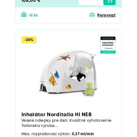
108,00 €
>5 ks
Porovnať
-26%
Inhalátor Norditalia HI NEB
Veselé nálepky pre deti. Kvalitné vyhotovenie.
Talianska výroba....
Max. rozprašovací výkon:
0,37 ml/min