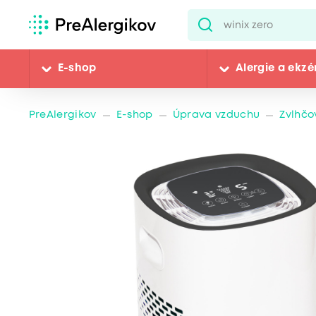
E-shop
Alergie a ekz
PreAlergikov
E-shop
Úprava vzduchu
Zvlhčo