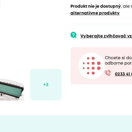
Produkt nie je dostupný
, ale
alternatívne produkty
Vyberajte zvlhčovač 
Chcete si d
odborne por
0233 41 