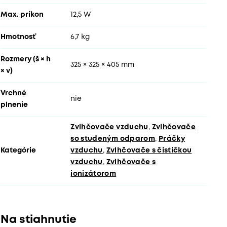
Max. príkon
12,5 W
Hmotnosť
6,7 kg
Rozmery (š × h
325 × 325 × 405 mm
× v)
Vrchné
nie
plnenie
Zvlhčovače vzduchu
,
Zvlhčovače
so studeným odparom
,
Práčky
Kategórie
vzduchu
,
Zvlhčovače s čističkou
vzduchu
,
Zvlhčovače s
ionizátorom
Na stiahnutie