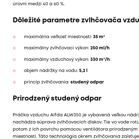
úrovni medzi 40 a 60 %.
Dôležité parametre zvlhčovača vzd
maximálna veľkosť miestnosti:
35 m²
maximálny zvlhčovací výkon:
250 ml/h
maximálny vzduchový výkon:
330 m³/h
objem nádržky na vodu:
5,2 l
princíp zvlhčovania:
studený odpar
Prirodzený studený odpar
Práčka vzduchu Alfda ALW350 je vybavená veľkou nádržou
nachádza súprava zvlhčovacích diskov. Tie vo vode rot
potom z ich povrchu pomocou ventilátora prirodzeným
miestnosti. Táto technológia okrem zvlhčovania zaisťuj