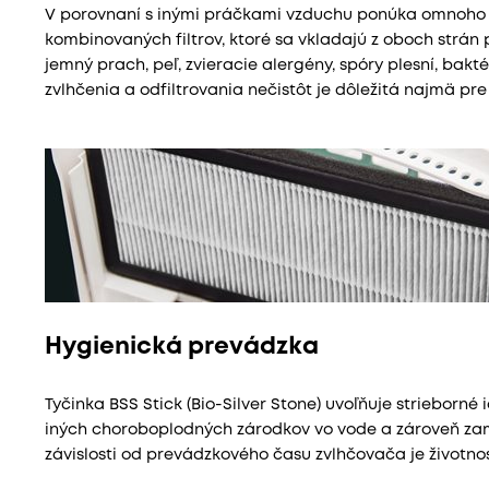
V porovnaní s inými práčkami vzduchu ponúka omnoho ef
kombinovaných filtrov, ktoré sa vkladajú z oboch strán pr
jemný prach, peľ, zvieracie alergény, spóry plesní, bakté
zvlhčenia a odfiltrovania nečistôt je dôležitá najmä pre
Hygienická prevádzka
Tyčinka BSS Stick (Bio-Silver Stone) uvoľňuje strieborné
iných choroboplodných zárodkov vo vode a zároveň za
závislosti od prevádzkového času zvlhčovača je životnos