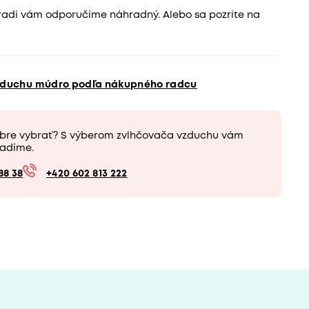
 radi vám odporučíme náhradný. Alebo sa pozrite na
vzduchu múdro podľa nákupného radcu
obre vybrať? S výberom zvlhčovača vzduchu vám
adíme.
88 38
+420 602 813 222