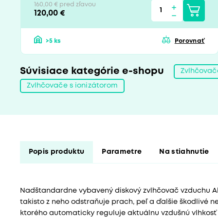
160,00 € pred zľavou
120,00 €
>5 ks
Porovnať
Súvisiace kategórie e-shopu
Zvlhčovač
Zvlhčovače s ionizátorom
Popis produktu
Parametre
Na stiahnutie
Nadštandardne vybavený diskový zvlhčovač vzduchu Alf
takisto z neho odstraňuje prach, peľ a ďalšie škodlivé
ktorého automaticky reguluje aktuálnu vzdušnú vlhkosť 