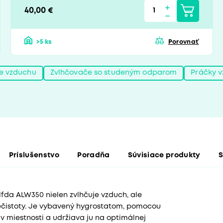
40,00 €
>5 ks
Porovnať
e vzduchu
Zvlhčovače so studeným odparom
Práčky 
Príslušenstvo
Poradňa
Súvisiace produkty
S
da ALW350 nielen zvlhčuje vzduch, ale
 nečistoty. Je vybavený hygrostatom, pomocou
v miestnosti a udržiava ju na optimálnej