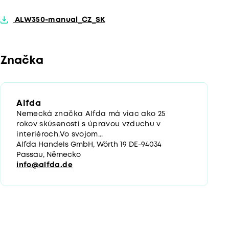
ALW350-manual_CZ_SK
Značka
Alfda
Nemecká značka Alfda má viac ako 25
rokov skúseností s úpravou vzduchu v
interiéroch.Vo svojom...
Alfda Handels GmbH, Wörth 19 DE-94034
Passau, Německo
info@alfda.de