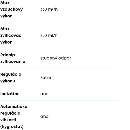
Max.
vzduchový
330 m³/h
výkon
Max.
zvlhčovací
250 ml/h
výkon
Princíp
studený odpar
zvlhčovania
Regulácia
False
výkonu
Ionizátor
ano
Automatická
regulácia
ano
vlhkosti
(hygrostat)