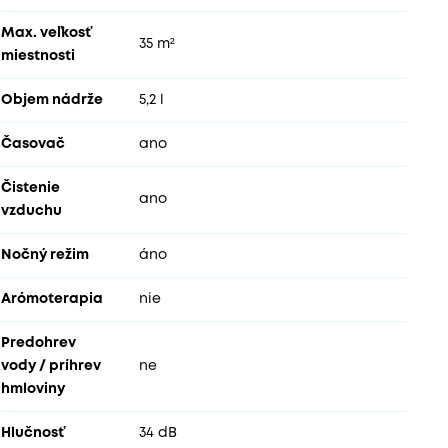
Max. veľkosť
35 m²
miestnosti
Objem nádrže
5,2 l
Časovač
ano
Čistenie
ano
vzduchu
Nočný režim
áno
Arómoterapia
nie
Predohrev
vody / príhrev
ne
hmloviny
Hlučnosť
34 dB