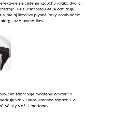
ektívnejšie čistenie vzduchu vďaka dvojici
ístroja. Tie s účinnosťou 99,5% odfiltrujú
rie, ale aj škodlivé plynné látky. Kombinácia
 alergikov a astmatikov.
 ióny, čím zabraňuje množeniu baktérií a
medzuje vzniku nepríjemného zápachu. V
ť tyčinky 6 až 12 mesiacov.