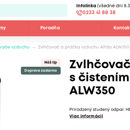
Infolinka
(všedné dni 8.3
0233 41 88 38
émy
Poradňa
Kontak
vače vzduchu
Zvlhčovač a práčka vzduchu Alfda ALW350
Zvlhčovač
Náš tip
Doprava zadarmo
s čistení
ALW350
Prirodzený studený odpar. HEP
Viac informácií