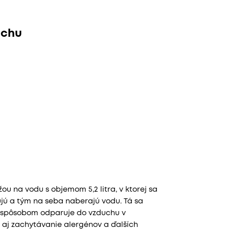
uchu
 na vodu s objemom 5,2 litra, v ktorej sa
ujú a tým na seba naberajú vodu. Tá sa
 spôsobom odparuje do vzduchu v
e aj zachytávanie alergénov a ďalších