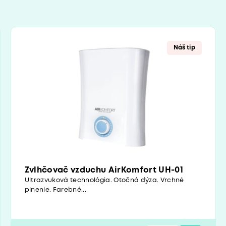
Náš tip
Zvlhčovač vzduchu AirKomfort UH-01
Ultrazvuková technológia. Otočná dýza. Vrchné
plnenie. Farebné...