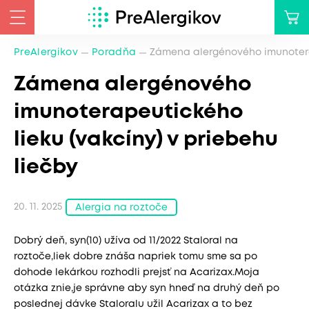
PreAlergikov
Poradňa
Zámena alergénového imunoterap
Zámena alergénového
imunoterapeutického
lieku (vakcíny) v priebehu
liečby
20. 11. 2025
Alergia na roztoče
Dobrý deň, syn(10) užíva od 11/2022 Staloral na
roztoče,liek dobre znáša napriek tomu sme sa po
dohode lekárkou rozhodli prejsť na Acarizax.Moja
otázka znie,je správne aby syn hneď na druhý deň po
poslednej dávke Staloralu užil Acarizax a to bez