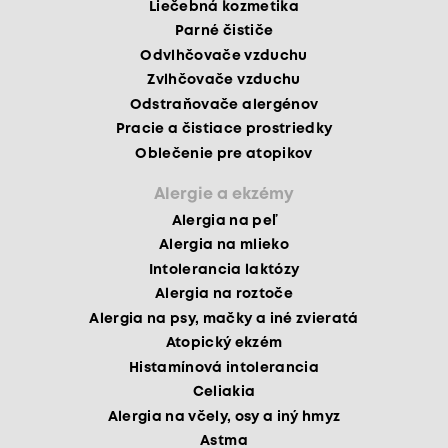
Liečebná kozmetika
Parné čističe
Odvlhčovače vzduchu
Zvlhčovače vzduchu
Odstraňovače alergénov
Pracie a čistiace prostriedky
Oblečenie pre atopikov
Alergie a ekzémy
Alergia na peľ
Alergia na mlieko
Intolerancia laktózy
Alergia na roztoče
Alergia na psy, mačky a iné zvieratá
Atopický ekzém
Histamínová intolerancia
Celiakia
Alergia na včely, osy a iný hmyz
Astma