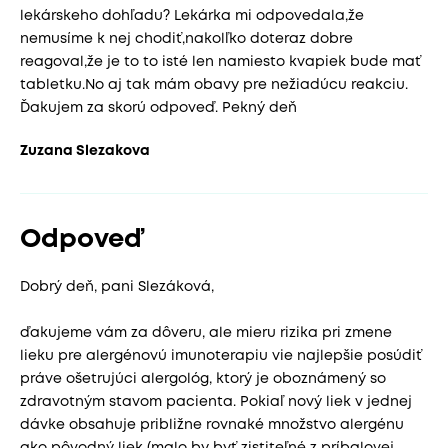
lekárskeho dohľadu? Lekárka mi odpovedala,že
nemusíme k nej chodiť,nakolľko doteraz dobre
reagoval,že je to to isté len namiesto kvapiek bude mať
tabletku.No aj tak mám obavy pre nežiadúcu reakciu.
Ďakujem za skorú odpoveď. Pekný deň
Zuzana Slezakova
Odpoveď
Dobrý deň, pani Slezáková,
ďakujeme vám za dôveru, ale mieru rizika pri zmene
lieku pre alergénovú imunoterapiu vie najlepšie posúdiť
práve ošetrujúci alergológ, ktorý je oboznámený so
zdravotným stavom pacienta. Pokiaľ nový liek v jednej
dávke obsahuje približne rovnaké množstvo alergénu