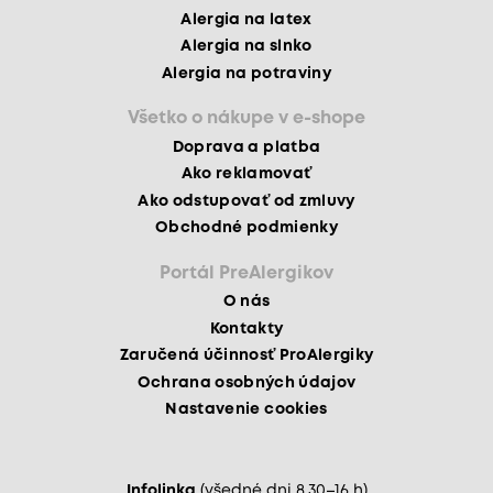
Alergia na latex
Alergia na slnko
Alergia na potraviny
Všetko o nákupe v e-shope
Doprava a platba
Ako reklamovať
Ako odstupovať od zmluvy
Obchodné podmienky
Portál PreAlergikov
O nás
Kontakty
Zaručená účinnosť ProAlergiky
Ochrana osobných údajov
Nastavenie cookies
Infolinka
(všedné dni 8.30–16 h)