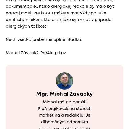
ako pôvodný liek (malo by byť zistiteľné z príbalovej
dokumentácie), riziko alergickej reakcie by malo byť
naozaj malé. Pre istotu môžete mať vždy po ruke
antihistaminikum, ktoré si môže syn vziať v prípade
alergických ťažkostí.
Nech všetko prebehne úplne hladko,
Michal Závacký, PreAlergikov
Mgr. Michal Závacký
Michal má na portáli
PreAlergikov.sk na starosti
marketing a redakciu. Je
dlhoročným odborným
poradcom v oblasti boja