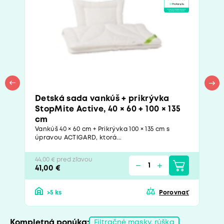
Detská sada vankúš + prikrývka
StopMite Active, 40 × 60 + 100 × 135
cm
Vankúš 40 × 60 cm + Prikrývka 100 × 135 cm s
úpravou ACTIGARD, ktorá...
44,00 € pred zľavou
41,00 €
>5 ks
Porovnať
Kompletná ponúka:
Filtračné masky, rúška