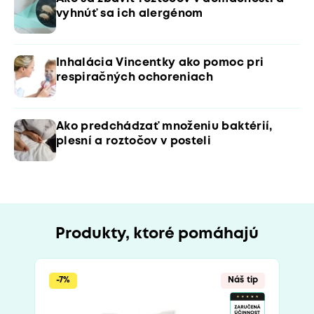
vyhnúť sa ich alergénom
Inhalácia Vincentky ako pomoc pri
respiračných ochoreniach
Ako predchádzať množeniu baktérií,
plesní a roztočov v posteli
Produkty, ktoré pomáhajú
-7%
Náš tip