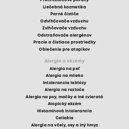
Protiroztočové poťahy
Liečebná kozmetika
Parné čističe
Odvlhčovače vzduchu
Zvlhčovače vzduchu
Odstraňovače alergénov
Pracie a čistiace prostriedky
Oblečenie pre atopikov
Alergie a ekzémy
Alergia na peľ
Alergia na mlieko
Intolerancia laktózy
Alergia na roztoče
Alergia na psy, mačky a iné zvieratá
Atopický ekzém
Histamínová intolerancia
Celiakia
Alergia na včely, osy a iný hmyz