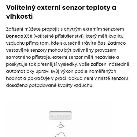
Volitelný externí senzor teploty a
vlhkosti
Zařízení můžete propojit s chytrým externím senzorem
Boneco X50
(volitelné příslušenství), který měří kvalitu
vzduchu přímo tam, kde skutečně trávíte čas. Zatímco
vestavěné senzory mohou být ovlivněny provozem
samotného přístroje, externí senzor měří nezávisle a
poskytuje tak přesnější výsledky. Vaše zařízení následně
automaticky upraví svůj výkon podle naměřených
hodnot a pokračuje v práci, dokud není v místě senzoru
dosaženo požadované kvality vzduchu.