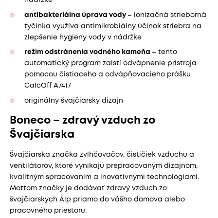
nádržke
antibakteriálna úprava vody
– ionizačná strieborná
tyčinka využíva antimikrobiálny účinok striebra na
zlepšenie hygieny vody v nádržke
režim odstránenia vodného kameňa
– tento
automatický program zaistí odvápnenie prístroja
pomocou čistiaceho a odvápňovacieho prášku
CalcOff A7417
originálny švajčiarsky dizajn
Boneco – zdravý vzduch zo
Švajčiarska
Švajčiarska značka zvlhčovačov, čističiek vzduchu a
ventilátorov, ktoré vynikajú prepracovaným dizajnom,
kvalitným spracovaním a inovatívnymi technológiami.
Mottom značky je dodávať zdravý vzduch zo
švajčiarskych Álp priamo do vášho domova alebo
pracovného priestoru.