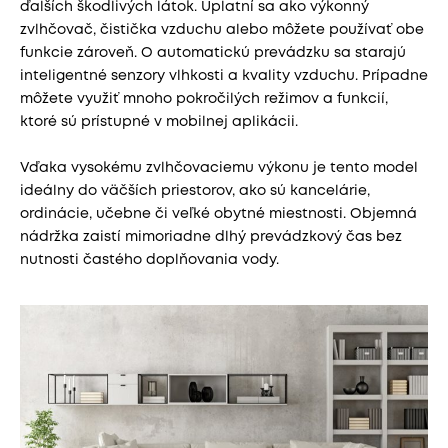
ďalších škodlivých látok. Uplatní sa ako výkonný
zvlhčovač, čistička vzduchu alebo môžete používať obe
funkcie zároveň. O automatickú prevádzku sa starajú
inteligentné senzory vlhkosti a kvality vzduchu. Prípadne
môžete využiť mnoho pokročilých režimov a funkcií,
ktoré sú prístupné v mobilnej aplikácii.
Vďaka vysokému zvlhčovaciemu výkonu je tento model
ideálny do väčších priestorov, ako sú kancelárie,
ordinácie, učebne či veľké obytné miestnosti. Objemná
nádržka zaistí mimoriadne dlhý prevádzkový čas bez
nutnosti častého doplňovania vody.