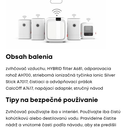
Obsah balenia
zvlhčovač vzduchu, HYBRID filter A681, odparovacia
rohož AH700, strieborná ionizačná tyčinka Ionic Silver
Stick A7017, čistiaci a odvápňovací prášok
CalcOff A7417, napájací adaptér, stručný návod
Tipy na bezpečné používanie
Zvlhčovač používajte iba v interiéri. Používajte iba čistú
kohútikovú alebo destilovanú vodu. Pravidelne čistite
nádrž a vnútorné časti podľa návodu, aby ste predišli