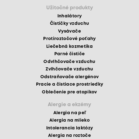
Užitočné produkty
Inhalátory
Čističky vzduchu
Vysávače
Protiroztočové poťahy
Liečebná kozmetika
Parné čističe
Odvlhčovače vzduchu
Zvlhčovače vzduchu
Odstraňovače alergénov
Pracie a čistiace prostriedky
Oblečenie pre atopikov
Alergie a ekzémy
Alergia na peľ
Alergia na mlieko
Intolerancia laktózy
Alergia na roztoče