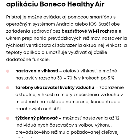
aplikáciu Boneco Healthy Air
Prístroj je možné ovládať aj pomocou smartfónu s
operačným systémom Android alebo iOS. Stačí obe
zariadenia spárovať cez
bezdrôtové Wi-Fi rozhranie
.
Okrem prepínania prevádzkových režimov, nastavenia
rýchlosti ventilátora či zobrazenia aktuálnej vlhkosti a
teploty aplikácia umožňuje využívať aj ďalšie
dodatočné funkcie:
nastavenie vlhkosti
– cieľovú vlhkosť je možné
nastaviť v rozsahu 30 – 70 % v krokoch po 5 %
farebný ukazovateľ kvality vzduchu
– zobrazenie
aktuálnej vlhkosti a miery znečistenia vzduchu v
miestnosti na základe nameranej koncentrácie
prachových nečistôt
týždenný plánovač
– možnosť nastavenia až 12
individuálnych časovačov s voľbou výkonu,
prevádzkového režimu a požadovanej cieľovej