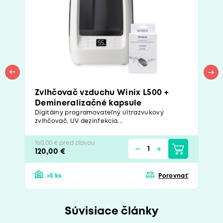
Zvlhčovač vzduchu Winix L500 +
Demineralizačné kapsule
Digitálny programovateľný ultrazvukový
zvlhčovač. UV dezinfekcia...
160,00 € pred zľavou
120,00 €
>5 ks
Porovnať
Súvisiace články