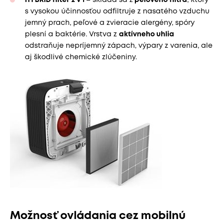
HYBRID filter 2 v 1
– skladá sa z
peľového filtra
, ktorý
s vysokou účinnosťou odfiltruje z nasatého vzduchu
jemný prach, peľové a zvieracie alergény, spóry
plesní a baktérie. Vrstva z
aktívneho uhlia
odstraňuje nepríjemný zápach, výpary z varenia, ale
aj škodlivé chemické zlúčeniny.
Možnosť ovládania cez mobilnú