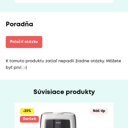
Poradňa
Položiť otázku
K tomuto produktu zatiaľ nepadli žiadne otázky. Môžete
byť prví. :-)
Súvisiace produkty
-25%
Náš tip
Darček