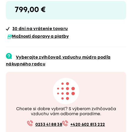
799,00 €
30 dní
na vrátenie tovaru
Možnosti dopravy a platby
Vyberajte zvlhčovač vzduchu múdro podľa
nákupného radcu
Chcete si dobre vybrať? S výberom zvlhčovača
vzduchu vám odborne poradíme.
0233 41 88 38
+420 602 813 222