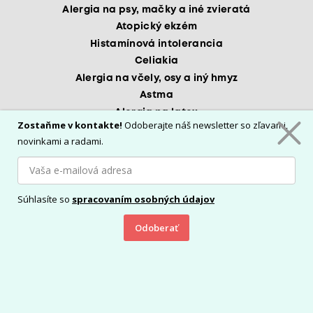
Alergia na psy, mačky a iné zvieratá
Atopický ekzém
Histamínová intolerancia
Celiakia
Alergia na včely, osy a iný hmyz
Astma
Alergia na latex
Zostaňme v kontakte!
Odoberajte náš newsletter so zľavami,
Alergia na slnko
novinkami a radami.
Alergia na potraviny
Všetko o nákupe v e-shope
Doprava a platba
Súhlasíte so
spracovaním osobných údajov
Ako reklamovať
Odoberať
Ako odstupovať od zmluvy
Obchodné podmienky
Portál PreAlergikov
Vložiť do košíka
O nás
Kontakty