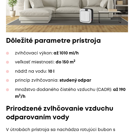
Dôležité parametre prístroja
zvlhčovací výkon:
až 1010 ml/h
2
veľkosť miestnosti:
do 150 m
nádrž na vodu:
10 l
princíp zvlhčovania:
studený odpar
množstvo dodaného čistého vzduchu (CADR):
až 190
3
m
/h
Prirodzené zvlhčovanie vzduchu
odparovaním vody
V útrobách prístroja sa nachádza rotujúci bubon s