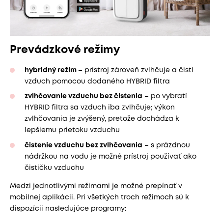
Prevádzkové režimy
hybridný režim
– prístroj zároveň zvlhčuje a čistí
vzduch pomocou dodaného HYBRID filtra
zvlhčovanie vzduchu bez čistenia
– po vybratí
HYBRID filtra sa vzduch iba zvlhčuje; výkon
zvlhčovania je zvýšený, pretože dochádza k
lepšiemu prietoku vzduchu
čistenie vzduchu bez zvlhčovania
– s prázdnou
nádržkou na vodu je možné prístroj používať ako
čističku vzduchu
Medzi jednotlivými režimami je možné prepínať v
mobilnej aplikácii. Pri všetkých troch režimoch sú k
dispozícii nasledujúce programy: