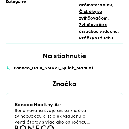
Kategórie
arómoterapiou
,
Čističky so
zvlhčovačom
,
Zvlhčovače s
čističkou vzduchu
,
Práčky vzduchu
Na stiahnutie
Boneco_H700_SMART_Quick_Manual
Značka
Boneco Healthy Air
Renomovaná švajčiarska značka
zvlhčovačov, čističiek vzduchu a
ventilátorov s viac ako 60 ročnou...