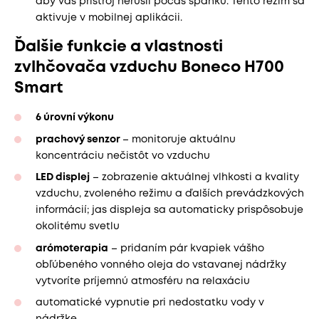
aby vás prístroj nerušil počas spánku. Tento režim sa
aktivuje v mobilnej aplikácii.
Ďalšie funkcie a vlastnosti
zvlhčovača vzduchu Boneco H700
Smart
6 úrovní výkonu
prachový senzor
– monitoruje aktuálnu
koncentráciu nečistôt vo vzduchu
LED displej
– zobrazenie aktuálnej vlhkosti a kvality
vzduchu, zvoleného režimu a ďalších prevádzkových
informácií; jas displeja sa automaticky prispôsobuje
okolitému svetlu
arómoterapia
– pridaním pár kvapiek vášho
obľúbeného vonného oleja do vstavanej nádržky
vytvoríte príjemnú atmosféru na relaxáciu
automatické vypnutie pri nedostatku vody v