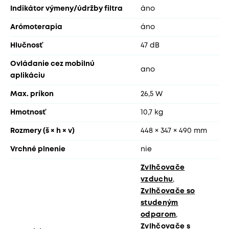
Indikátor výmeny/údržby filtra
áno
Arómoterapia
áno
Hlučnosť
47 dB
Ovládanie cez mobilnú
ano
aplikáciu
Max. príkon
26,5 W
Hmotnosť
10,7 kg
Rozmery (š × h × v)
448 × 347 × 490 mm
Vrchné plnenie
nie
Zvlhčovače
vzduchu
,
Zvlhčovače so
studeným
odparom
,
Zvlhčovače s