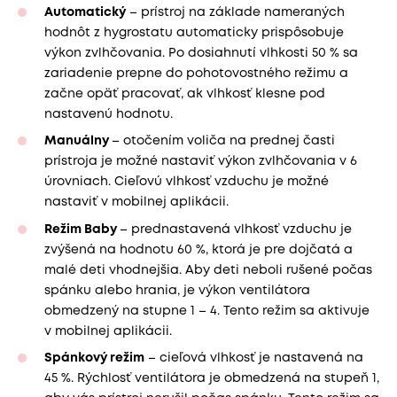
Automatický
– prístroj na základe nameraných
hodnôt z hygrostatu automaticky prispôsobuje
výkon zvlhčovania. Po dosiahnutí vlhkosti 50 % sa
zariadenie prepne do pohotovostného režimu a
začne opäť pracovať, ak vlhkosť klesne pod
nastavenú hodnotu.
Manuálny
– otočením voliča na prednej časti
prístroja je možné nastaviť výkon zvlhčovania v 6
úrovniach. Cieľovú vlhkosť vzduchu je možné
nastaviť v mobilnej aplikácii.
Režim Baby
– prednastavená vlhkosť vzduchu je
zvýšená na hodnotu 60 %, ktorá je pre dojčatá a
malé deti vhodnejšia. Aby deti neboli rušené počas
spánku alebo hrania, je výkon ventilátora
obmedzený na stupne 1 – 4. Tento režim sa aktivuje
v mobilnej aplikácii.
Spánkový režim
– cieľová vlhkosť je nastavená na
45 %. Rýchlosť ventilátora je obmedzená na stupeň 1,