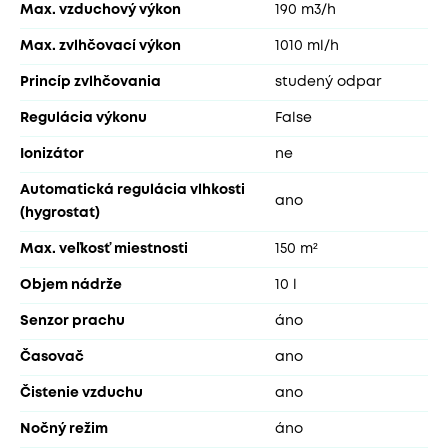
Max. vzduchový výkon
190 m3/h
Max. zvlhčovací výkon
1010 ml/h
Princíp zvlhčovania
studený odpar
Regulácia výkonu
False
Ionizátor
ne
Automatická regulácia vlhkosti
ano
(hygrostat)
Max. veľkosť miestnosti
150 m²
Objem nádrže
10 l
Senzor prachu
áno
Časovač
ano
Čistenie vzduchu
ano
Nočný režim
áno