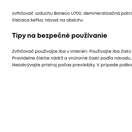
zvlhčovač vzduchu Boneco U700, demineralizačná patrón
čistiaca kefka, návod na obsluhu
Tipy na bezpečné používanie
Zvlhčovač používajte iba v interiéri. Používajte iba čis
Pravidelne čistite nádrž a vnútorné časti podľa návodu, a
Nezakrývajte prístroj počas prevádzky. V prípade poškod