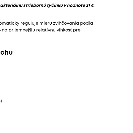
teriálnu striebornú tyčinku v hodnote 21 €.
omaticky reguluje mieru zvlhčovania podľa
 najpríjemnejšiu relatívnu vlhkosť pre
uchu
)