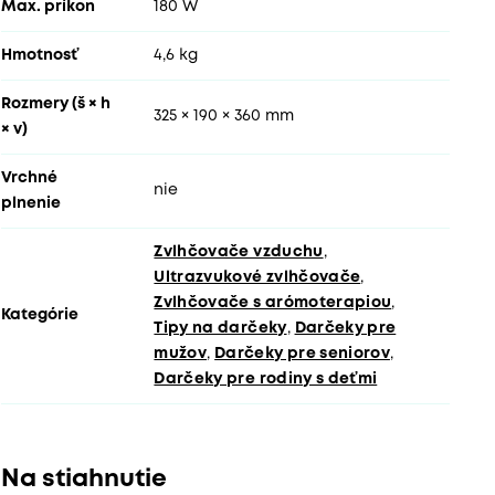
Max. príkon
180 W
Hmotnosť
4,6 kg
Rozmery (š × h
325 × 190 × 360 mm
× v)
Vrchné
nie
plnenie
Zvlhčovače vzduchu
,
Ultrazvukové zvlhčovače
,
Zvlhčovače s arómoterapiou
,
Kategórie
Tipy na darčeky
,
Darčeky pre
mužov
,
Darčeky pre seniorov
,
Darčeky pre rodiny s deťmi
Na stiahnutie