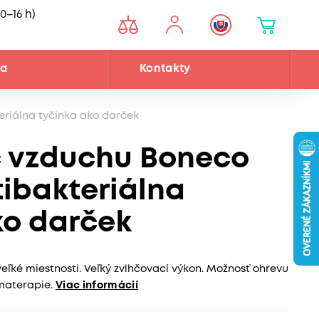
0–16 h)
ňa
Kontakty
eriálna tyčinka ako darček
č vzduchu Boneco
tibakteriálna
ko darček
eľké miestnosti. Veľký zvlhčovací výkon. Možnosť ohrevu
materapie.
Viac informácií