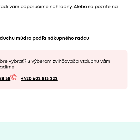
 radi vám odporučíme náhradný. Alebo sa pozrite na
vzduchu múdro podľa nákupného radcu
obre vybrať? S výberom zvlhčovača vzduchu vám
adíme.
88 38
+420 602 813 222