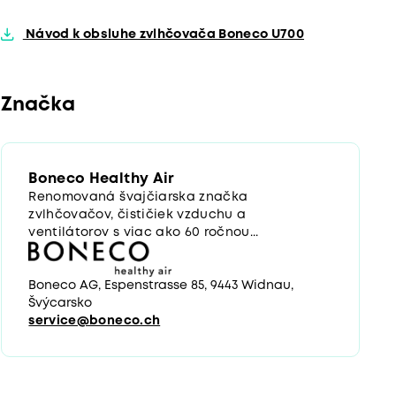
Návod k obsluhe zvlhčovača Boneco U700
Značka
Boneco Healthy Air
Renomovaná švajčiarska značka
zvlhčovačov, čističiek vzduchu a
ventilátorov s viac ako 60 ročnou...
Boneco AG, Espenstrasse 85, 9443 Widnau,
Švýcarsko
service@boneco.ch