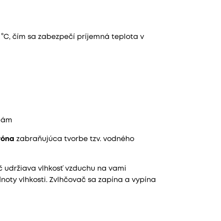
°C, čím sa zabezpečí príjemná teplota v
riám
róna
zabraňujúca tvorbe tzv. vodného
č udržiava vlhkosť vzduchu na vami
oty vlhkosti. Zvlhčovač sa zapína a vypína