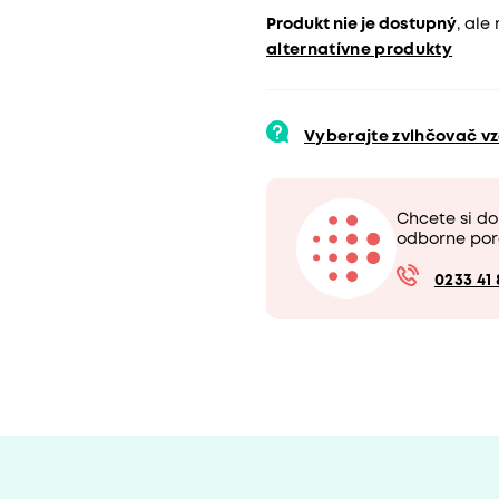
Produkt nie je dostupný
, ale
alternatívne produkty
Vyberajte zvlhčovač 
Chcete si d
odborne por
0233 41 