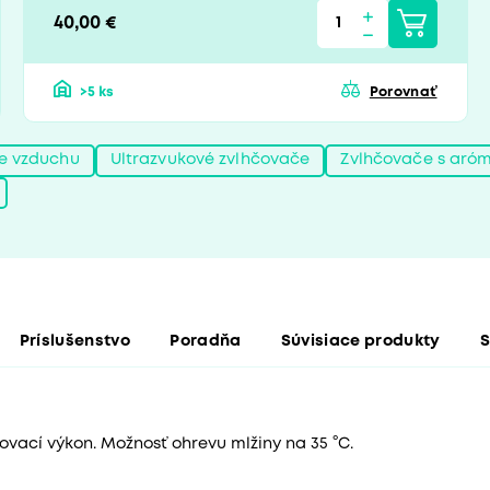
40,00 €
>5 ks
Porovnať
e vzduchu
Ultrazvukové zvlhčovače
Zvlhčovače s aró
Príslušenstvo
Poradňa
Súvisiace produkty
S
ovací výkon. Možnosť ohrevu mlžiny na 35 °C.