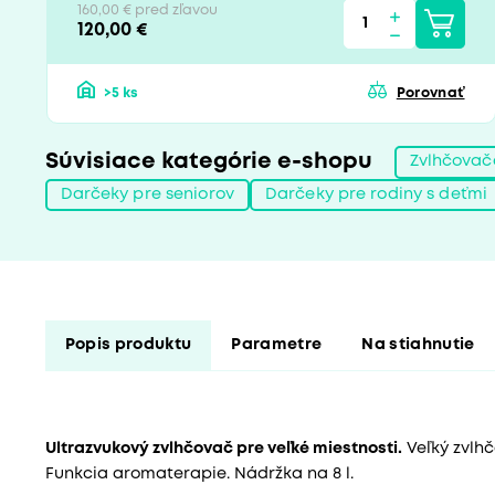
160,00 € pred zľavou
120,00 €
>5 ks
Porovnať
Súvisiace kategórie e-shopu
Zvlhčovač
Darčeky pre seniorov
Darčeky pre rodiny s deťmi
Popis produktu
Parametre
Na stiahnutie
Ultrazvukový zvlhčovač pre veľké miestnosti.
Veľký zvlhč
Funkcia aromaterapie. Nádržka na 8 l.