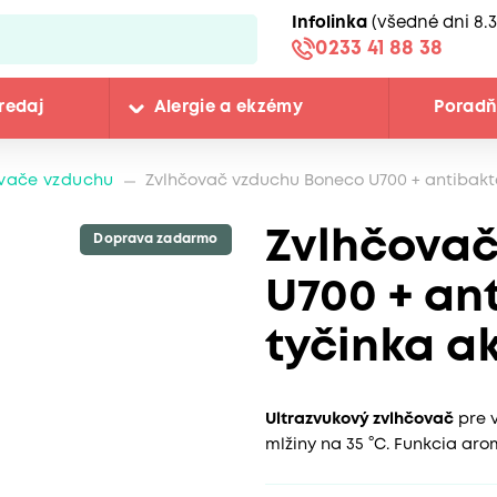
Infolinka
(všedné dni 8.3
0233 41 88 38
redaj
Alergie a ekzémy
Porad
vače vzduchu
Zvlhčovač vzduchu Boneco U700 + antibakt
Zvlhčova
Doprava zadarmo
U700 + an
tyčinka a
Ultrazvukový zvlhčovač
pre v
mlžiny na 35 °C. Funkcia aro