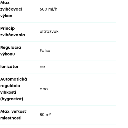
Max.
zvlhčovací
600 ml/h
výkon
Princíp
ultrazvuk
zvlhčovania
Regulácia
False
výkonu
Ionizátor
ne
Automatická
regulácia
ano
vlhkosti
(hygrostat)
Max. veľkosť
80 m²
miestnosti