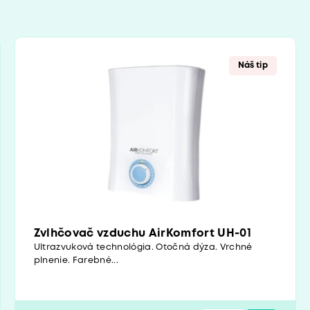
Náš tip
Zvlhčovač vzduchu AirKomfort UH-01
Ultrazvuková technológia. Otočná dýza. Vrchné
plnenie. Farebné...