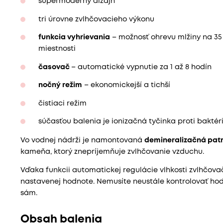
supermoderný dizajn
tri úrovne zvlhčovacieho výkonu
funkcia vyhrievania
– možnosť ohrevu mlžiny na 35 
miestnosti
časovač
– automatické vypnutie za 1 až 8 hodín
nočný režim
– ekonomickejší a tichší
čistiaci režim
súčasťou balenia je ionizačná tyčinka proti bakté
Vo vodnej nádrži je namontovaná
demineralizačná pat
kameňa, ktorý znepríjemňuje zvlhčovanie vzduchu.
Vďaka funkcii automatickej regulácie vlhkosti zvlhčova
nastavenej hodnote. Nemusíte neustále kontrolovať hodn
sám.
Obsah balenia