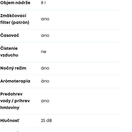
Objem nádrže
8 l
Zmäkčovací
ano
filter (patrón)
Časovač
ano
Čistenie
ne
vzduchu
Nočný režim
áno
Arómoterapia
áno
Predohrev
vody / príhrev
ano
hmloviny
Hlučnosť
25 dB