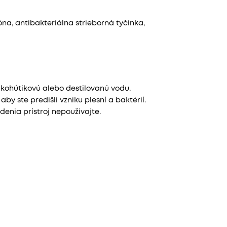
a, antibakteriálna strieborná tyčinka,
tú kohútikovú alebo destilovanú vodu.
by ste predišli vzniku plesní a baktérií.
enia prístroj nepoužívajte.