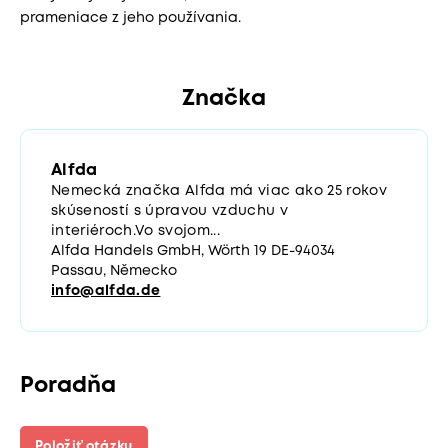
prameniace z jeho používania.
Značka
Alfda
Nemecká značka Alfda má viac ako 25 rokov
skúseností s úpravou vzduchu v
interiéroch.Vo svojom...
Alfda Handels GmbH, Wörth 19 DE-94034
Passau, Německo
info@alfda.de
Poradňa
Položiť otázku