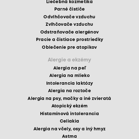
Liečebná kozmetika
Parné čističe
Odvlhčovače vzduchu
Zvlhčovače vzduchu
Odstraňovače alergénov
Pracie a čistiace prostriedky
Oblečenie pre atopikov
Alergie a ekzémy
Alergia na peľ
Alergia na mlieko
Intolerancia laktózy
Alergia na roztoče
Alergia na psy, mačky a iné zvieratá
Atopický ekzém
Histamínová intolerancia
Celiakia
Alergia na včely, osy a iný hmyz
Astma