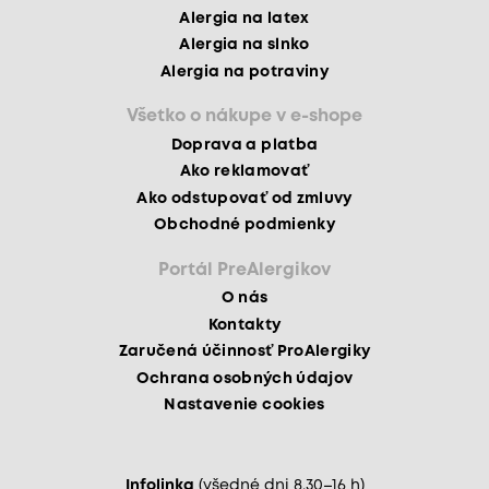
Alergia na latex
Alergia na slnko
Alergia na potraviny
Všetko o nákupe v e-shope
Doprava a platba
Ako reklamovať
Ako odstupovať od zmluvy
Obchodné podmienky
Portál PreAlergikov
O nás
Kontakty
Zaručená účinnosť ProAlergiky
Ochrana osobných údajov
Nastavenie cookies
Infolinka
(všedné dni 8.30–16 h)