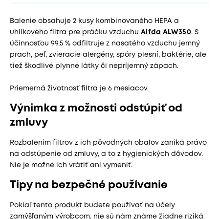
Balenie obsahuje 2 kusy kombinovaného HEPA a
uhlíkového filtra pre práčku vzduchu
Alfda ALW350
. S
účinnosťou 99,5 % odfiltruje z nasatého vzduchu jemný
prach, peľ, zvieracie alergény, spóry plesní, baktérie, ale
tiež škodlivé plynné látky či nepríjemný zápach.
Priemerná životnosť filtra je 6 mesiacov.
Výnimka z možnosti odstúpiť od
zmluvy
Rozbalením filtrov z ich pôvodných obalov zaniká právo
na odstúpenie od zmluvy, a to z hygienických dôvodov.
Nie je možné ich vrátiť ani vymeniť.
Tipy na bezpečné používanie
Pokiaľ tento produkt budete používať na účely
zamýšľaným výrobcom, nie sú nám známe žiadne riziká